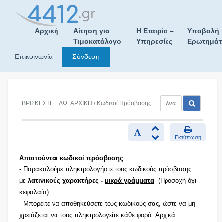
Skip
to
content
Αρχική
Αίτηση για
Η Εταιρία –
Υποβολή
Τιμοκατάλογο
Υπηρεσίες
Ερωτημά
Επικοινωνία
Σύνδεση
ΒΡΙΣΚΕΣΤΕ ΕΔΩ:
ΑΡΧΙΚΗ
/ Κωδικοί Πρόσβασης
Εκτύπωση
Απαιτούνται κωδικοί πρόσβασης
- Παρακαλούμε πληκτρολογήστε τους κωδικούς πρόσβασης
με
λατινικούς χαρακτήρες -
μικρά γράμματα
(Προσοχή όχι
κεφαλαία).
- Μπορείτε να αποθηκεύσετε τους κωδικούς σας, ώστε να μη
χρειάζεται να τους πληκτρολογείτε κάθε φορά: Αρχικά