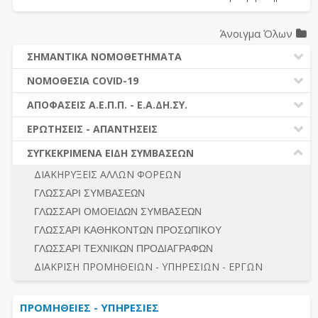
Άνοιγμα Όλων
ΣΗΜΑΝΤΙΚΑ ΝΟΜΟΘΕΤΗΜΑΤΑ
ΔΗΜΟΣΙΕΣ ΣΥΜΒΑΣΕΙΣ (Ν. 4412/2016)
ΝΟΜΟΘΕΣΙΑ COVID-19
ΔΗΜΟΤΙΚΟΣ ΚΩΔΙΚΑΣ (Ν.3463/2006)
ΝΟΜΟΘΕΣΙΑ - ΝΟΜΟΛΟΓΙΑ COVID -19
ΑΠΟΦΑΣΕΙΣ Α.Ε.Π.Π. - Ε.Α.ΔΗ.ΣΥ.
ΚΑΛΛΙΚΡΑΤΗΣ (Ν.3852/2010)
ΕΡΩΤΗΣΕΙΣ - ΑΠΑΝΤΗΣΕΙΣ
ΠΡΟΔΙΚΑΣΤΙΚΗ ΠΡΟΣΦΥΓΗ
ΕΡΩΤΗΣΕΙΣ - ΑΠΑΝΤΗΣΕΙΣ
ΝΟΜΟΘΕΣΙΑ - ΝΟΜΟΛΟΓΙΑ (ΣΥΝΟΛΟ)
ΓΕΝΙΚΟΙ ΚΑΝΟΝΕΣ
Ν. 4782/2021 - ΤΡΟΠΟΠΟΙΗΣΗ 4412/2016
ΣΥΓΚΕΚΡΙΜΕΝΑ ΕΙΔΗ ΣΥΜΒΑΣΕΩΝ
ΠΡΟΕΤΟΙΜΑΣΙΑ – ΔΗΜΟΣΙΟΤΗΤΑ
ΔΙΕΞΑΓΩΓΗ ΔΙΑΔΙΚΑΣΙΑΣ
ΔΙΑΚΗΡΥΞΕΙΣ ΑΛΛΩΝ ΦΟΡΕΩΝ
ΔΙΚΑΙΟΥΜΕΝΟΙ ΣΥΜΜΕΤΟΧΗΣ
ΔΙΑΔΙΚΑΣΙΕΣ ΑΝΑΘΕΣΗΣ
ΓΛΩΣΣΑΡΙ ΣΥΜΒΑΣΕΩΝ
ΠΡΟΣΦΟΡΕΣ – ΔΙΚΑΙΟΛΟΓΗΤΙΚΑ ΣΥΜΜΕΤΟΧΗΣ
ΓΕΝΙΚΟΙ ΚΑΝΟΝΕΣ
ΓΛΩΣΣΑΡΙ ΟΜΟΕΙΔΩΝ ΣΥΜΒΑΣΕΩΝ
ΔΙΕΞΑΓΩΓΗ ΔΙΑΔΙΚΑΣΙΑΣ
ΠΡΟΕΤΟΙΜΑΣΙΑ - ΔΗΜΟΣΙΟΤΗΤΑ
ΓΛΩΣΣΑΡΙ ΚΑΘΗΚΟΝΤΩΝ ΠΡΟΣΩΠΙΚΟΥ
ΕΣΗΔΗΣ – ΚΗΜΔΗΣ
ΛΟΓΟΙ ΑΠΟΚΛΕΙΣΜΟΥ-ΔΙΚΑΙΟΥΜΕΝΟΙ ΣΥΜΜΕΤΟΧΗΣ
ΓΛΩΣΣΑΡΙ ΤΕΧΝΙΚΩΝ ΠΡΟΔΙΑΓΡΑΦΩΝ
ΠΕΡΙΛΗΨΕΙΣ ΑΠΟΦΑΣΕΩΝ Α.Ε.Π.Π. - Ε.Α.ΔΗ.ΣΥ.
ΠΡΟΣΦΟΡΕΣ - ΔΙΚΑΙΟΛΟΓΗΤΙΚΑ ΣΥΜΜΕΤΟΧΗΣ
ΣΥΝΟΛΟ
ΔΙΑΚΡΙΣΗ ΠΡΟΜΗΘΕΙΩΝ - ΥΠΗΡΕΣΙΩΝ - ΕΡΓΩΝ
ΕΝΣΤΑΣΕΙΣ - ΠΡΟΣΦΥΓΕΣ
ΕΚΤΕΛΕΣΗ - ΠΛΗΡΩΜΗ - ΚΡΑΤΗΣΕΙΣ
ΠΡΟΜΗΘΕΙΕΣ - ΥΠΗΡΕΣΙΕΣ
ΕΚΤΕΛΕΣΗ ΕΡΓΩΝ - ΜΕΛΕΤΩΝ