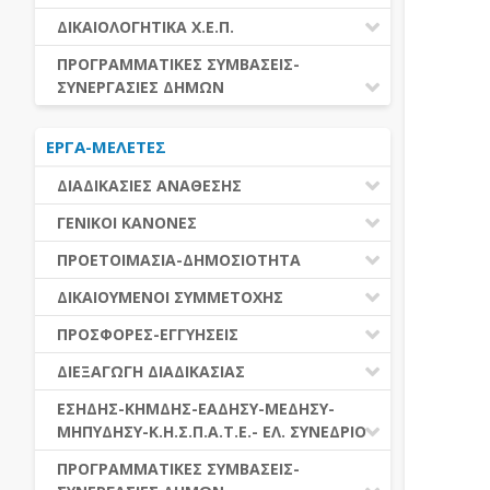
ΕΚΤΕΛΕΣΗ ΥΠΗΡΕΣΙΩΝ
ΕΑΑΔΗΣΥ
ΔΙΚΑΙΟΛΟΓΗΤΙΚΑ Χ.Ε.Π.
ΕΚΤΕΛΕΣΗ ΠΡΟΜΗΘΕΙΩΝ
ΕΑΔΗΣΥ
ΔΙΚΑΙΟΛΟΓΗΤΙΚΑ Χ.Ε.Π.
ΠΡΟΓΡΑΜΜΑΤΙΚΕΣ ΣΥΜΒΑΣΕΙΣ-
ΕΛ.ΣΥΝΕΔΡΙΟ
ΣΥΝΕΡΓΑΣΙΕΣ ΔΗΜΩΝ
ΕΣΗΔΗΣ
ΔΙΑΔΗΜΟΤΙΚΗ ΣΥΝΕΡΓΑΣΙΑ
ΚΗΜΔΗΣ
ΕΡΓΑ-ΜΕΛΕΤΕΣ
ΔΙΕΘΝΕΣ ΚΑΙ ΕΥΡΩΠΑΙΚΟ ΕΠΙΠΕΔΟ
ΜΕΔΗΣΥ-ΜΗΠΥΔΗΣΥ
ΠΡΟΓΡΑΜΜΑΤΙΚΕΣ ΣΥΜΒΑΣΕΙΣ
ΔΙΑΔΙΚΑΣΙΕΣ ΑΝΑΘΕΣΗΣ
ΔΙΑΔΙΚΑΣΙΕΣ ΑΝΑΘΕΣΗΣ
ΓΕΝΙΚΟΙ ΚΑΝΟΝΕΣ
ΣΥΓΚΕΝΤΡΩΤΙΚΕΣ ΔΙΑΔΙΚΑΣΙΕΣ
ΠΕΔΙΟ ΕΦΑΡΜΟΓΗΣ-ΕΝΑΡΞΗ ΙΣΧΥΟΣ
ΠΡΟΕΤΟΙΜΑΣΙΑ-ΔΗΜΟΣΙΟΤΗΤΑ
ΑΝΑΘΕΣΗΣ
ΗΛΕΚΤΡΟΝΙΚΑ ΜΕΣΑ
ΠΙΝΑΚΕΣ ΔΗΜΟΣΝΕΤ
ΓΝΩΜΟΔΟΤΙΚΑ ΟΡΓΑΝΑ-ΕΠΙΤΡΟΠΕΣ
ΔΙΚΑΙΟΥΜΕΝΟΙ ΣΥΜΜΕΤΟΧΗΣ
ΓΕΝΙΚΕΣ ΑΡΧΕΣ ΚΑΙ ΚΑΝΟΝΕΣ
ΠΡΟΕΤΟΙΜΑΣΙΑ
ΔΙΚΑΙΟΥΜΕΝΟΙ ΣΥΜΜΕΤΟΧΗΣ
ΠΡΟΣΦΟΡΕΣ-ΕΓΓΥΗΣΕΙΣ
ΑΞΙΑ ΣΥΜΒΑΣΗΣ
ΕΓΓΡΑΦΑ ΤΗΣ ΣΥΜΒΑΣΗΣ
ΚΡΙΤΗΡΙΑ ΕΠΙΛΟΓΗΣ
ΕΓΓΥΗΣΕΙΣ
ΕΙΔΗ ΣΥΜΒΑΣΕΩΝ
ΔΙΕΞΑΓΩΓΗ ΔΙΑΔΙΚΑΣΙΑΣ
ΔΗΜΟΣΙΕΥΣΕΙΣ
ΛΟΓΟΙ ΑΠΟΚΛΕΙΣΜΟΥ
ΠΡΟΣΦΟΡΕΣ
ΔΙΑΦΟΡΑ
ΑΞΙΟΛΟΓΗΣΗ ΚΑΙ ΑΝΑΘΕΣΗ
ΕΝΑΡΞΗ-ΠΡΟΘΕΣΜΙΕΣ
ΕΣΗΔΗΣ-ΚΗΜΔΗΣ-ΕΑΔΗΣΥ-ΜΕΔΗΣΥ-
ΔΙΚΑΙΟΛΟΓΗΤΙΚΑ ΛΟΓΩΝ
ΜΗΠΥΔΗΣΥ-Κ.Η.Σ.Π.Α.Τ.Ε.- ΕΛ. ΣΥΝΕΔΡΙΟ
ΑΠΟΚΛΕΙΣΜΟΥ & ΚΡΙΤΗΡΙΩΝ
ΑΠΟΤΕΛΕΣΜΑ ΔΙΑΔΙΚΑΣΙΑΣ
ΕΠΙΛΟΓΗΣ
ΠΡΟΣΦΥΓΕΣ-ΕΝΣΤΑΣΕΙΣ
ΕΑΑΔΗΣΥ
ΠΡΟΓΡΑΜΜΑΤΙΚΕΣ ΣΥΜΒΑΣΕΙΣ-
ΕΕΕΣ