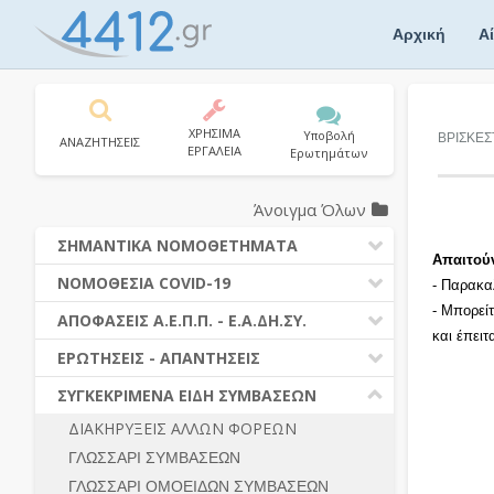
Skip
to
Αρχική
Α
content
ΧΡΗΣΙΜΑ
Υποβολή
ΒΡΙΣΚΕΣ
ΑΝΑΖΗΤΗΣΕΙΣ
ΕΡΓΑΛΕΙΑ
Ερωτημάτων
Άνοιγμα Όλων
ΣΗΜΑΝΤΙΚΑ ΝΟΜΟΘΕΤΗΜΑΤΑ
Απαιτού
ΔΗΜΟΣΙΕΣ ΣΥΜΒΑΣΕΙΣ (Ν. 4412/2016)
ΝΟΜΟΘΕΣΙΑ COVID-19
- Παρακα
ΔΗΜΟΤΙΚΟΣ ΚΩΔΙΚΑΣ (Ν.3463/2006)
- Μπορεί
ΝΟΜΟΘΕΣΙΑ - ΝΟΜΟΛΟΓΙΑ COVID -19
ΑΠΟΦΑΣΕΙΣ Α.Ε.Π.Π. - Ε.Α.ΔΗ.ΣΥ.
ΚΑΛΛΙΚΡΑΤΗΣ (Ν.3852/2010)
και έπει
ΕΡΩΤΗΣΕΙΣ - ΑΠΑΝΤΗΣΕΙΣ
ΠΡΟΔΙΚΑΣΤΙΚΗ ΠΡΟΣΦΥΓΗ
ΕΡΩΤΗΣΕΙΣ - ΑΠΑΝΤΗΣΕΙΣ
ΝΟΜΟΘΕΣΙΑ - ΝΟΜΟΛΟΓΙΑ (ΣΥΝΟΛΟ)
ΓΕΝΙΚΟΙ ΚΑΝΟΝΕΣ
Ν. 4782/2021 - ΤΡΟΠΟΠΟΙΗΣΗ
ΣΥΓΚΕΚΡΙΜΕΝΑ ΕΙΔΗ ΣΥΜΒΑΣΕΩΝ
4412/2016
ΠΡΟΕΤΟΙΜΑΣΙΑ – ΔΗΜΟΣΙΟΤΗΤΑ
ΔΙΑΚΗΡΥΞΕΙΣ ΑΛΛΩΝ ΦΟΡΕΩΝ
ΔΙΕΞΑΓΩΓΗ ΔΙΑΔΙΚΑΣΙΑΣ
ΔΙΚΑΙΟΥΜΕΝΟΙ ΣΥΜΜΕΤΟΧΗΣ
ΓΛΩΣΣΑΡΙ ΣΥΜΒΑΣΕΩΝ
ΔΙΑΔΙΚΑΣΙΕΣ ΑΝΑΘΕΣΗΣ
ΠΡΟΣΦΟΡΕΣ – ΔΙΚΑΙΟΛΟΓΗΤΙΚΑ
ΣΥΜΜΕΤΟΧΗΣ
ΓΛΩΣΣΑΡΙ ΟΜΟΕΙΔΩΝ ΣΥΜΒΑΣΕΩΝ
ΓΕΝΙΚΟΙ ΚΑΝΟΝΕΣ