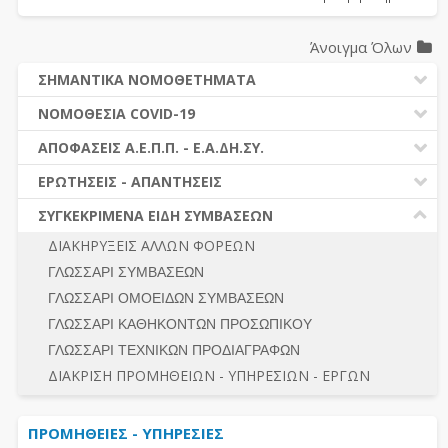
Άνοιγμα Όλων
ΣΗΜΑΝΤΙΚΑ ΝΟΜΟΘΕΤΗΜΑΤΑ
ΔΗΜΟΣΙΕΣ ΣΥΜΒΑΣΕΙΣ (Ν. 4412/2016)
ΝΟΜΟΘΕΣΙΑ COVID-19
ΔΗΜΟΤΙΚΟΣ ΚΩΔΙΚΑΣ (Ν.3463/2006)
ΝΟΜΟΘΕΣΙΑ - ΝΟΜΟΛΟΓΙΑ COVID -19
ΑΠΟΦΑΣΕΙΣ Α.Ε.Π.Π. - Ε.Α.ΔΗ.ΣΥ.
ΚΑΛΛΙΚΡΑΤΗΣ (Ν.3852/2010)
ΕΡΩΤΗΣΕΙΣ - ΑΠΑΝΤΗΣΕΙΣ
ΠΡΟΔΙΚΑΣΤΙΚΗ ΠΡΟΣΦΥΓΗ
ΕΡΩΤΗΣΕΙΣ - ΑΠΑΝΤΗΣΕΙΣ
ΝΟΜΟΘΕΣΙΑ - ΝΟΜΟΛΟΓΙΑ (ΣΥΝΟΛΟ)
ΓΕΝΙΚΟΙ ΚΑΝΟΝΕΣ
Ν. 4782/2021 - ΤΡΟΠΟΠΟΙΗΣΗ 4412/2016
ΣΥΓΚΕΚΡΙΜΕΝΑ ΕΙΔΗ ΣΥΜΒΑΣΕΩΝ
ΠΡΟΕΤΟΙΜΑΣΙΑ – ΔΗΜΟΣΙΟΤΗΤΑ
ΔΙΕΞΑΓΩΓΗ ΔΙΑΔΙΚΑΣΙΑΣ
ΔΙΑΚΗΡΥΞΕΙΣ ΑΛΛΩΝ ΦΟΡΕΩΝ
ΔΙΚΑΙΟΥΜΕΝΟΙ ΣΥΜΜΕΤΟΧΗΣ
ΔΙΑΔΙΚΑΣΙΕΣ ΑΝΑΘΕΣΗΣ
ΓΛΩΣΣΑΡΙ ΣΥΜΒΑΣΕΩΝ
ΠΡΟΣΦΟΡΕΣ – ΔΙΚΑΙΟΛΟΓΗΤΙΚΑ ΣΥΜΜΕΤΟΧΗΣ
ΓΕΝΙΚΟΙ ΚΑΝΟΝΕΣ
ΓΛΩΣΣΑΡΙ ΟΜΟΕΙΔΩΝ ΣΥΜΒΑΣΕΩΝ
ΔΙΕΞΑΓΩΓΗ ΔΙΑΔΙΚΑΣΙΑΣ
ΠΡΟΕΤΟΙΜΑΣΙΑ - ΔΗΜΟΣΙΟΤΗΤΑ
ΓΛΩΣΣΑΡΙ ΚΑΘΗΚΟΝΤΩΝ ΠΡΟΣΩΠΙΚΟΥ
ΕΣΗΔΗΣ – ΚΗΜΔΗΣ
ΛΟΓΟΙ ΑΠΟΚΛΕΙΣΜΟΥ-ΔΙΚΑΙΟΥΜΕΝΟΙ ΣΥΜΜΕΤΟΧΗΣ
ΓΛΩΣΣΑΡΙ ΤΕΧΝΙΚΩΝ ΠΡΟΔΙΑΓΡΑΦΩΝ
ΠΕΡΙΛΗΨΕΙΣ ΑΠΟΦΑΣΕΩΝ Α.Ε.Π.Π. - Ε.Α.ΔΗ.ΣΥ.
ΠΡΟΣΦΟΡΕΣ - ΔΙΚΑΙΟΛΟΓΗΤΙΚΑ ΣΥΜΜΕΤΟΧΗΣ
ΣΥΝΟΛΟ
ΔΙΑΚΡΙΣΗ ΠΡΟΜΗΘΕΙΩΝ - ΥΠΗΡΕΣΙΩΝ - ΕΡΓΩΝ
ΕΝΣΤΑΣΕΙΣ - ΠΡΟΣΦΥΓΕΣ
ΕΚΤΕΛΕΣΗ - ΠΛΗΡΩΜΗ - ΚΡΑΤΗΣΕΙΣ
ΠΡΟΜΗΘΕΙΕΣ - ΥΠΗΡΕΣΙΕΣ
ΕΚΤΕΛΕΣΗ ΕΡΓΩΝ - ΜΕΛΕΤΩΝ