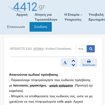
Skip
to
content
Αρχική
Αίτηση για
Η Εταιρία –
Υποβολή
Τιμοκατάλογο
Υπηρεσίες
Ερωτημά
Επικοινωνία
Σύνδεση
ΒΡΙΣΚΕΣΤΕ ΕΔΩ:
ΑΡΧΙΚΗ
/ Κωδικοί Πρόσβασης
Εκτύπωση
Απαιτούνται κωδικοί πρόσβασης
- Παρακαλούμε πληκτρολογήστε τους κωδικούς πρόσβασης
με
λατινικούς χαρακτήρες -
μικρά γράμματα
(Προσοχή όχι
κεφαλαία).
- Μπορείτε να αποθηκεύσετε τους κωδικούς σας, ώστε να μη
χρειάζεται να τους πληκτρολογείτε κάθε φορά: Αρχικά