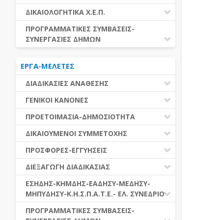
ΕΚΤΕΛΕΣΗ ΥΠΗΡΕΣΙΩΝ
ΕΑΑΔΗΣΥ
ΔΙΚΑΙΟΛΟΓΗΤΙΚΑ Χ.Ε.Π.
ΕΚΤΕΛΕΣΗ ΠΡΟΜΗΘΕΙΩΝ
ΕΑΔΗΣΥ
ΔΙΚΑΙΟΛΟΓΗΤΙΚΑ Χ.Ε.Π.
ΠΡΟΓΡΑΜΜΑΤΙΚΕΣ ΣΥΜΒΑΣΕΙΣ-
ΕΛ.ΣΥΝΕΔΡΙΟ
ΣΥΝΕΡΓΑΣΙΕΣ ΔΗΜΩΝ
ΕΣΗΔΗΣ
ΔΙΑΔΗΜΟΤΙΚΗ ΣΥΝΕΡΓΑΣΙΑ
ΚΗΜΔΗΣ
ΕΡΓΑ-ΜΕΛΕΤΕΣ
ΔΙΕΘΝΕΣ ΚΑΙ ΕΥΡΩΠΑΙΚΟ ΕΠΙΠΕΔΟ
ΜΕΔΗΣΥ-ΜΗΠΥΔΗΣΥ
ΠΡΟΓΡΑΜΜΑΤΙΚΕΣ ΣΥΜΒΑΣΕΙΣ
ΔΙΑΔΙΚΑΣΙΕΣ ΑΝΑΘΕΣΗΣ
ΔΙΑΔΙΚΑΣΙΕΣ ΑΝΑΘΕΣΗΣ
ΓΕΝΙΚΟΙ ΚΑΝΟΝΕΣ
ΣΥΓΚΕΝΤΡΩΤΙΚΕΣ ΔΙΑΔΙΚΑΣΙΕΣ
ΠΕΔΙΟ ΕΦΑΡΜΟΓΗΣ-ΕΝΑΡΞΗ ΙΣΧΥΟΣ
ΠΡΟΕΤΟΙΜΑΣΙΑ-ΔΗΜΟΣΙΟΤΗΤΑ
ΑΝΑΘΕΣΗΣ
ΗΛΕΚΤΡΟΝΙΚΑ ΜΕΣΑ
ΠΙΝΑΚΕΣ ΔΗΜΟΣΝΕΤ
ΓΝΩΜΟΔΟΤΙΚΑ ΟΡΓΑΝΑ-ΕΠΙΤΡΟΠΕΣ
ΔΙΚΑΙΟΥΜΕΝΟΙ ΣΥΜΜΕΤΟΧΗΣ
ΓΕΝΙΚΕΣ ΑΡΧΕΣ ΚΑΙ ΚΑΝΟΝΕΣ
ΠΡΟΕΤΟΙΜΑΣΙΑ
ΔΙΚΑΙΟΥΜΕΝΟΙ ΣΥΜΜΕΤΟΧΗΣ
ΠΡΟΣΦΟΡΕΣ-ΕΓΓΥΗΣΕΙΣ
ΑΞΙΑ ΣΥΜΒΑΣΗΣ
ΕΓΓΡΑΦΑ ΤΗΣ ΣΥΜΒΑΣΗΣ
ΚΡΙΤΗΡΙΑ ΕΠΙΛΟΓΗΣ
ΕΓΓΥΗΣΕΙΣ
ΕΙΔΗ ΣΥΜΒΑΣΕΩΝ
ΔΙΕΞΑΓΩΓΗ ΔΙΑΔΙΚΑΣΙΑΣ
ΔΗΜΟΣΙΕΥΣΕΙΣ
ΛΟΓΟΙ ΑΠΟΚΛΕΙΣΜΟΥ
ΠΡΟΣΦΟΡΕΣ
ΔΙΑΦΟΡΑ
ΑΞΙΟΛΟΓΗΣΗ ΚΑΙ ΑΝΑΘΕΣΗ
ΕΝΑΡΞΗ-ΠΡΟΘΕΣΜΙΕΣ
ΕΣΗΔΗΣ-ΚΗΜΔΗΣ-ΕΑΔΗΣΥ-ΜΕΔΗΣΥ-
ΔΙΚΑΙΟΛΟΓΗΤΙΚΑ ΛΟΓΩΝ
ΜΗΠΥΔΗΣΥ-Κ.Η.Σ.Π.Α.Τ.Ε.- ΕΛ. ΣΥΝΕΔΡΙΟ
ΑΠΟΚΛΕΙΣΜΟΥ & ΚΡΙΤΗΡΙΩΝ
ΑΠΟΤΕΛΕΣΜΑ ΔΙΑΔΙΚΑΣΙΑΣ
ΕΠΙΛΟΓΗΣ
ΠΡΟΣΦΥΓΕΣ-ΕΝΣΤΑΣΕΙΣ
ΕΑΑΔΗΣΥ
ΠΡΟΓΡΑΜΜΑΤΙΚΕΣ ΣΥΜΒΑΣΕΙΣ-
ΕΕΕΣ