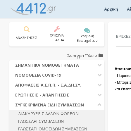
Skip
to
Αρχική
Α
content
ΧΡΗΣΙΜΑ
Υποβολή
ΒΡΙΣΚΕΣ
ΑΝΑΖΗΤΗΣΕΙΣ
ΕΡΓΑΛΕΙΑ
Ερωτημάτων
Άνοιγμα Όλων
ΣΗΜΑΝΤΙΚΑ ΝΟΜΟΘΕΤΗΜΑΤΑ
Απαιτού
ΔΗΜΟΣΙΕΣ ΣΥΜΒΑΣΕΙΣ (Ν. 4412/2016)
ΝΟΜΟΘΕΣΙΑ COVID-19
- Παρακα
ΔΗΜΟΤΙΚΟΣ ΚΩΔΙΚΑΣ (Ν.3463/2006)
- Μπορεί
ΝΟΜΟΘΕΣΙΑ - ΝΟΜΟΛΟΓΙΑ COVID -19
ΑΠΟΦΑΣΕΙΣ Α.Ε.Π.Π. - Ε.Α.ΔΗ.ΣΥ.
ΚΑΛΛΙΚΡΑΤΗΣ (Ν.3852/2010)
και έπει
ΕΡΩΤΗΣΕΙΣ - ΑΠΑΝΤΗΣΕΙΣ
ΠΡΟΔΙΚΑΣΤΙΚΗ ΠΡΟΣΦΥΓΗ
ΕΡΩΤΗΣΕΙΣ - ΑΠΑΝΤΗΣΕΙΣ
ΝΟΜΟΘΕΣΙΑ - ΝΟΜΟΛΟΓΙΑ (ΣΥΝΟΛΟ)
ΓΕΝΙΚΟΙ ΚΑΝΟΝΕΣ
Ν. 4782/2021 - ΤΡΟΠΟΠΟΙΗΣΗ
ΣΥΓΚΕΚΡΙΜΕΝΑ ΕΙΔΗ ΣΥΜΒΑΣΕΩΝ
4412/2016
ΠΡΟΕΤΟΙΜΑΣΙΑ – ΔΗΜΟΣΙΟΤΗΤΑ
ΔΙΑΚΗΡΥΞΕΙΣ ΑΛΛΩΝ ΦΟΡΕΩΝ
ΔΙΕΞΑΓΩΓΗ ΔΙΑΔΙΚΑΣΙΑΣ
ΔΙΚΑΙΟΥΜΕΝΟΙ ΣΥΜΜΕΤΟΧΗΣ
ΓΛΩΣΣΑΡΙ ΣΥΜΒΑΣΕΩΝ
ΔΙΑΔΙΚΑΣΙΕΣ ΑΝΑΘΕΣΗΣ
ΠΡΟΣΦΟΡΕΣ – ΔΙΚΑΙΟΛΟΓΗΤΙΚΑ
ΣΥΜΜΕΤΟΧΗΣ
ΓΛΩΣΣΑΡΙ ΟΜΟΕΙΔΩΝ ΣΥΜΒΑΣΕΩΝ
ΓΕΝΙΚΟΙ ΚΑΝΟΝΕΣ