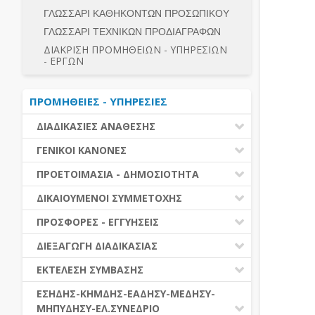
ΔΙΕΞΑΓΩΓΗ ΔΙΑΔΙΚΑΣΙΑΣ
ΓΛΩΣΣΑΡΙ ΚΑΘΗΚΟΝΤΩΝ ΠΡΟΣΩΠΙΚΟΥ
ΠΡΟΕΤΟΙΜΑΣΙΑ - ΔΗΜΟΣΙΟΤΗΤΑ
ΕΣΗΔΗΣ – ΚΗΜΔΗΣ
ΓΛΩΣΣΑΡΙ ΤΕΧΝΙΚΩΝ ΠΡΟΔΙΑΓΡΑΦΩΝ
ΛΟΓΟΙ ΑΠΟΚΛΕΙΣΜΟΥ-ΔΙΚΑΙΟΥΜΕΝΟΙ
ΣΥΜΜΕΤΟΧΗΣ
ΠΕΡΙΛΗΨΕΙΣ ΑΠΟΦΑΣΕΩΝ Α.Ε.Π.Π. -
ΔΙΑΚΡΙΣΗ ΠΡΟΜΗΘΕΙΩΝ - ΥΠΗΡΕΣΙΩΝ
Ε.Α.ΔΗ.ΣΥ. ΣΥΝΟΛΟ
- ΕΡΓΩΝ
ΠΡΟΣΦΟΡΕΣ - ΔΙΚΑΙΟΛΟΓΗΤΙΚΑ
ΣΥΜΜΕΤΟΧΗΣ
ΕΝΣΤΑΣΕΙΣ - ΠΡΟΣΦΥΓΕΣ
ΠΡΟΜΗΘΕΙΕΣ - ΥΠΗΡΕΣΙΕΣ
ΕΚΤΕΛΕΣΗ - ΠΛΗΡΩΜΗ - ΚΡΑΤΗΣΕΙΣ
ΔΙΑΔΙΚΑΣΙΕΣ ΑΝΑΘΕΣΗΣ
ΕΚΤΕΛΕΣΗ ΕΡΓΩΝ - ΜΕΛΕΤΩΝ
ΔΙΑΔΙΚΑΣΙΕΣ ΑΝΑΘΕΣΗΣ
ΓΕΝΙΚΟΙ ΚΑΝΟΝΕΣ
ΚΗΜΔΗΣ-ΕΣΗΔΗΣ-ΕΑΑΔΗΣΥ-Ελ.Συν.-
Μ.Ε.ΔΗ.ΣΥ.
ΣΥΓΚΕΝΤΡΩΤΙΚΕΣ ΔΙΑΔΙΚΑΣΙΕΣ
ΠΕΔΙΟ ΕΦΑΡΜΟΓΗΣ - ΕΝΑΡΞΗ ΙΣΧΥΟΣ
ΠΡΟΕΤΟΙΜΑΣΙΑ - ΔΗΜΟΣΙΟΤΗΤΑ
ΑΝΑΘΕΣΗΣ
ΣΥΓΚΕΚΡΙΜΕΝΑ ΕΙΔΗ ΣΥΜΒΑΣΕΩΝ
ΓΕΝΙΚΕΣ ΑΡΧΕΣ ΚΑΙ ΚΑΝΟΝΕΣ
ΠΙΝΑΚΕΣ ΔΗΜΟΣΝΕΤ
ΓΝΩΜΟΔΟΤΙΚΑ ΟΡΓΑΝΑ - ΕΠΙΤΡΟΠΕΣ
ΔΙΚΑΙΟΥΜΕΝΟΙ ΣΥΜΜΕΤΟΧΗΣ
ΚΑΤΑΡΓΟΥΜΕΝΑ ΝΟΜΙΚΑ ΠΡΟΣΩΠΑ
ΑΞΙΑ ΣΥΜΒΑΣΗΣ
(ν. 5056/23)
ΠΡΟΕΤΟΙΜΑΣΙΑ
ΔΙΚΑΙΟΥΜΕΝΟΙ ΣΥΜΜΕΤΟΧΗΣ
ΠΡΟΣΦΟΡΕΣ - ΕΓΓΥΗΣΕΙΣ
ΕΙΔΗ ΣΥΜΒΑΣΕΩΝ
ΕΓΓΡΑΦΑ ΤΗΣ ΣΥΜΒΑΣΗΣ
ΛΟΓΟΙ ΑΠΟΚΛΕΙΣΜΟΥ
ΕΓΓΥΗΣΕΙΣ
ΗΛΕΚΤΡΟΝΙΚΑ ΜΕΣΑ
ΔΙΕΞΑΓΩΓΗ ΔΙΑΔΙΚΑΣΙΑΣ
ΔΗΜΟΣΙΕΥΣΕΙΣ
ΚΡΙΤΗΡΙΑ ΕΠΙΛΟΓΗΣ
ΠΡΟΣΦΟΡΕΣ
ΑΞΙΟΛΟΓΗΣΗ ΚΑΙ ΑΝΑΘΕΣΗ
ΕΝΑΡΞΗ - ΠΡΟΘΕΣΜΙΕΣ
ΕΚΤΕΛΕΣΗ ΣΥΜΒΑΣΗΣ
ΔΙΚΑΙΟΛΟΓΗΤΙΚΑ ΛΟΓΩΝ
ΑΠΟΚΛΕΙΣΜΟΥ & ΚΡΙΤΗΡΙΩΝ
ΑΠΟΤΕΛΕΣΜΑ ΔΙΑΔΙΚΑΣΙΑΣ
ΚΟΙΝΑ ΘΕΜΑΤΑ ΕΚΤΕΛΕΣΗΣ
ΕΣΗΔΗΣ-ΚΗΜΔΗΣ-ΕΑΔΗΣΥ-ΜΕΔΗΣΥ-
ΕΠΙΛΟΓΗΣ
ΠΡΟΣΦΥΓΕΣ - ΕΝΣΤΑΣΕΙΣ
ΜΗΠΥΔΗΣΥ-ΕΛ.ΣΥΝΕΔΡΙΟ
ΤΡΟΠΟΠΟΙΗΣΗ ΣΥΜΒΑΣΕΩΝ
ΕΕΕΣ