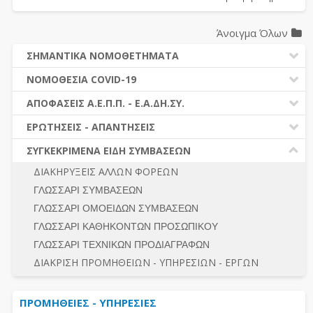
Άνοιγμα Όλων
ΣΗΜΑΝΤΙΚΑ ΝΟΜΟΘΕΤΗΜΑΤΑ
ΔΗΜΟΣΙΕΣ ΣΥΜΒΑΣΕΙΣ (Ν. 4412/2016)
ΝΟΜΟΘΕΣΙΑ COVID-19
ΔΗΜΟΤΙΚΟΣ ΚΩΔΙΚΑΣ (Ν.3463/2006)
ΝΟΜΟΘΕΣΙΑ - ΝΟΜΟΛΟΓΙΑ COVID -19
ΑΠΟΦΑΣΕΙΣ Α.Ε.Π.Π. - Ε.Α.ΔΗ.ΣΥ.
ΚΑΛΛΙΚΡΑΤΗΣ (Ν.3852/2010)
ΕΡΩΤΗΣΕΙΣ - ΑΠΑΝΤΗΣΕΙΣ
ΠΡΟΔΙΚΑΣΤΙΚΗ ΠΡΟΣΦΥΓΗ
ΕΡΩΤΗΣΕΙΣ - ΑΠΑΝΤΗΣΕΙΣ
ΝΟΜΟΘΕΣΙΑ - ΝΟΜΟΛΟΓΙΑ (ΣΥΝΟΛΟ)
ΓΕΝΙΚΟΙ ΚΑΝΟΝΕΣ
Ν. 4782/2021 - ΤΡΟΠΟΠΟΙΗΣΗ 4412/2016
ΣΥΓΚΕΚΡΙΜΕΝΑ ΕΙΔΗ ΣΥΜΒΑΣΕΩΝ
ΠΡΟΕΤΟΙΜΑΣΙΑ – ΔΗΜΟΣΙΟΤΗΤΑ
ΔΙΕΞΑΓΩΓΗ ΔΙΑΔΙΚΑΣΙΑΣ
ΔΙΑΚΗΡΥΞΕΙΣ ΑΛΛΩΝ ΦΟΡΕΩΝ
ΔΙΚΑΙΟΥΜΕΝΟΙ ΣΥΜΜΕΤΟΧΗΣ
ΔΙΑΔΙΚΑΣΙΕΣ ΑΝΑΘΕΣΗΣ
ΓΛΩΣΣΑΡΙ ΣΥΜΒΑΣΕΩΝ
ΠΡΟΣΦΟΡΕΣ – ΔΙΚΑΙΟΛΟΓΗΤΙΚΑ ΣΥΜΜΕΤΟΧΗΣ
ΓΕΝΙΚΟΙ ΚΑΝΟΝΕΣ
ΓΛΩΣΣΑΡΙ ΟΜΟΕΙΔΩΝ ΣΥΜΒΑΣΕΩΝ
ΔΙΕΞΑΓΩΓΗ ΔΙΑΔΙΚΑΣΙΑΣ
ΠΡΟΕΤΟΙΜΑΣΙΑ - ΔΗΜΟΣΙΟΤΗΤΑ
ΓΛΩΣΣΑΡΙ ΚΑΘΗΚΟΝΤΩΝ ΠΡΟΣΩΠΙΚΟΥ
ΕΣΗΔΗΣ – ΚΗΜΔΗΣ
ΛΟΓΟΙ ΑΠΟΚΛΕΙΣΜΟΥ-ΔΙΚΑΙΟΥΜΕΝΟΙ ΣΥΜΜΕΤΟΧΗΣ
ΓΛΩΣΣΑΡΙ ΤΕΧΝΙΚΩΝ ΠΡΟΔΙΑΓΡΑΦΩΝ
ΠΕΡΙΛΗΨΕΙΣ ΑΠΟΦΑΣΕΩΝ Α.Ε.Π.Π. - Ε.Α.ΔΗ.ΣΥ.
ΠΡΟΣΦΟΡΕΣ - ΔΙΚΑΙΟΛΟΓΗΤΙΚΑ ΣΥΜΜΕΤΟΧΗΣ
ΣΥΝΟΛΟ
ΔΙΑΚΡΙΣΗ ΠΡΟΜΗΘΕΙΩΝ - ΥΠΗΡΕΣΙΩΝ - ΕΡΓΩΝ
ΕΝΣΤΑΣΕΙΣ - ΠΡΟΣΦΥΓΕΣ
ΕΚΤΕΛΕΣΗ - ΠΛΗΡΩΜΗ - ΚΡΑΤΗΣΕΙΣ
ΠΡΟΜΗΘΕΙΕΣ - ΥΠΗΡΕΣΙΕΣ
ΕΚΤΕΛΕΣΗ ΕΡΓΩΝ - ΜΕΛΕΤΩΝ