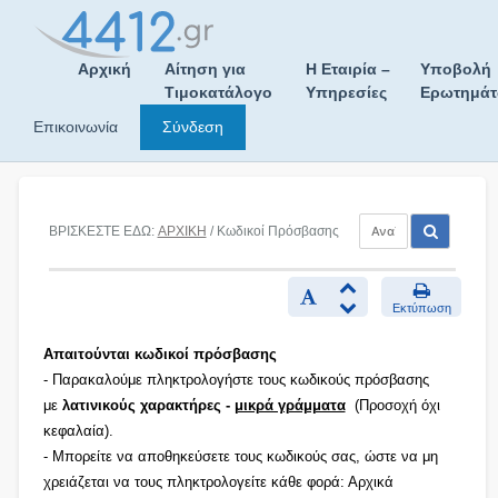
Skip
to
content
Αρχική
Αίτηση για
Η Εταιρία –
Υποβολή
Τιμοκατάλογο
Υπηρεσίες
Ερωτημά
Επικοινωνία
Σύνδεση
ΒΡΙΣΚΕΣΤΕ ΕΔΩ:
ΑΡΧΙΚΗ
/ Κωδικοί Πρόσβασης
Εκτύπωση
Απαιτούνται κωδικοί πρόσβασης
- Παρακαλούμε πληκτρολογήστε τους κωδικούς πρόσβασης
με
λατινικούς χαρακτήρες -
μικρά γράμματα
(Προσοχή όχι
κεφαλαία).
- Μπορείτε να αποθηκεύσετε τους κωδικούς σας, ώστε να μη
χρειάζεται να τους πληκτρολογείτε κάθε φορά: Αρχικά