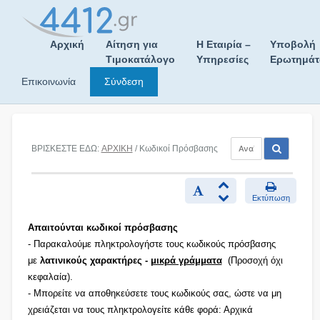
Skip
to
content
Αρχική
Αίτηση για
Η Εταιρία –
Υποβολή
Τιμοκατάλογο
Υπηρεσίες
Ερωτημά
Επικοινωνία
Σύνδεση
ΒΡΙΣΚΕΣΤΕ ΕΔΩ:
ΑΡΧΙΚΗ
/ Κωδικοί Πρόσβασης
Εκτύπωση
Απαιτούνται κωδικοί πρόσβασης
- Παρακαλούμε πληκτρολογήστε τους κωδικούς πρόσβασης
με
λατινικούς χαρακτήρες -
μικρά γράμματα
(Προσοχή όχι
κεφαλαία).
- Μπορείτε να αποθηκεύσετε τους κωδικούς σας, ώστε να μη
χρειάζεται να τους πληκτρολογείτε κάθε φορά: Αρχικά