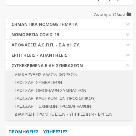
Άνοιγμα Όλων
ΣΗΜΑΝΤΙΚΑ ΝΟΜΟΘΕΤΗΜΑΤΑ
ΔΗΜΟΣΙΕΣ ΣΥΜΒΑΣΕΙΣ (Ν. 4412/2016)
ΝΟΜΟΘΕΣΙΑ COVID-19
ΔΗΜΟΤΙΚΟΣ ΚΩΔΙΚΑΣ (Ν.3463/2006)
ΝΟΜΟΘΕΣΙΑ - ΝΟΜΟΛΟΓΙΑ COVID -19
ΑΠΟΦΑΣΕΙΣ Α.Ε.Π.Π. - Ε.Α.ΔΗ.ΣΥ.
ΚΑΛΛΙΚΡΑΤΗΣ (Ν.3852/2010)
ΕΡΩΤΗΣΕΙΣ - ΑΠΑΝΤΗΣΕΙΣ
ΠΡΟΔΙΚΑΣΤΙΚΗ ΠΡΟΣΦΥΓΗ
ΕΡΩΤΗΣΕΙΣ - ΑΠΑΝΤΗΣΕΙΣ
ΝΟΜΟΘΕΣΙΑ - ΝΟΜΟΛΟΓΙΑ (ΣΥΝΟΛΟ)
ΓΕΝΙΚΟΙ ΚΑΝΟΝΕΣ
Ν. 4782/2021 - ΤΡΟΠΟΠΟΙΗΣΗ 4412/2016
ΣΥΓΚΕΚΡΙΜΕΝΑ ΕΙΔΗ ΣΥΜΒΑΣΕΩΝ
ΠΡΟΕΤΟΙΜΑΣΙΑ – ΔΗΜΟΣΙΟΤΗΤΑ
ΔΙΕΞΑΓΩΓΗ ΔΙΑΔΙΚΑΣΙΑΣ
ΔΙΑΚΗΡΥΞΕΙΣ ΑΛΛΩΝ ΦΟΡΕΩΝ
ΔΙΚΑΙΟΥΜΕΝΟΙ ΣΥΜΜΕΤΟΧΗΣ
ΔΙΑΔΙΚΑΣΙΕΣ ΑΝΑΘΕΣΗΣ
ΓΛΩΣΣΑΡΙ ΣΥΜΒΑΣΕΩΝ
ΠΡΟΣΦΟΡΕΣ – ΔΙΚΑΙΟΛΟΓΗΤΙΚΑ ΣΥΜΜΕΤΟΧΗΣ
ΓΕΝΙΚΟΙ ΚΑΝΟΝΕΣ
ΓΛΩΣΣΑΡΙ ΟΜΟΕΙΔΩΝ ΣΥΜΒΑΣΕΩΝ
ΔΙΕΞΑΓΩΓΗ ΔΙΑΔΙΚΑΣΙΑΣ
ΠΡΟΕΤΟΙΜΑΣΙΑ - ΔΗΜΟΣΙΟΤΗΤΑ
ΓΛΩΣΣΑΡΙ ΚΑΘΗΚΟΝΤΩΝ ΠΡΟΣΩΠΙΚΟΥ
ΕΣΗΔΗΣ – ΚΗΜΔΗΣ
ΛΟΓΟΙ ΑΠΟΚΛΕΙΣΜΟΥ-ΔΙΚΑΙΟΥΜΕΝΟΙ ΣΥΜΜΕΤΟΧΗΣ
ΓΛΩΣΣΑΡΙ ΤΕΧΝΙΚΩΝ ΠΡΟΔΙΑΓΡΑΦΩΝ
ΠΕΡΙΛΗΨΕΙΣ ΑΠΟΦΑΣΕΩΝ Α.Ε.Π.Π. - Ε.Α.ΔΗ.ΣΥ.
ΠΡΟΣΦΟΡΕΣ - ΔΙΚΑΙΟΛΟΓΗΤΙΚΑ ΣΥΜΜΕΤΟΧΗΣ
ΣΥΝΟΛΟ
ΔΙΑΚΡΙΣΗ ΠΡΟΜΗΘΕΙΩΝ - ΥΠΗΡΕΣΙΩΝ - ΕΡΓΩΝ
ΕΝΣΤΑΣΕΙΣ - ΠΡΟΣΦΥΓΕΣ
ΕΚΤΕΛΕΣΗ - ΠΛΗΡΩΜΗ - ΚΡΑΤΗΣΕΙΣ
ΠΡΟΜΗΘΕΙΕΣ - ΥΠΗΡΕΣΙΕΣ
ΕΚΤΕΛΕΣΗ ΕΡΓΩΝ - ΜΕΛΕΤΩΝ