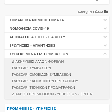
Άνοιγμα Όλων
ΣΗΜΑΝΤΙΚΑ ΝΟΜΟΘΕΤΗΜΑΤΑ
ΔΗΜΟΣΙΕΣ ΣΥΜΒΑΣΕΙΣ (Ν. 4412/2016)
ΝΟΜΟΘΕΣΙΑ COVID-19
ΔΗΜΟΤΙΚΟΣ ΚΩΔΙΚΑΣ (Ν.3463/2006)
ΝΟΜΟΘΕΣΙΑ - ΝΟΜΟΛΟΓΙΑ COVID -19
ΑΠΟΦΑΣΕΙΣ Α.Ε.Π.Π. - Ε.Α.ΔΗ.ΣΥ.
ΚΑΛΛΙΚΡΑΤΗΣ (Ν.3852/2010)
ΕΡΩΤΗΣΕΙΣ - ΑΠΑΝΤΗΣΕΙΣ
ΠΡΟΔΙΚΑΣΤΙΚΗ ΠΡΟΣΦΥΓΗ
ΕΡΩΤΗΣΕΙΣ - ΑΠΑΝΤΗΣΕΙΣ
ΝΟΜΟΘΕΣΙΑ - ΝΟΜΟΛΟΓΙΑ (ΣΥΝΟΛΟ)
ΓΕΝΙΚΟΙ ΚΑΝΟΝΕΣ
Ν. 4782/2021 - ΤΡΟΠΟΠΟΙΗΣΗ 4412/2016
ΣΥΓΚΕΚΡΙΜΕΝΑ ΕΙΔΗ ΣΥΜΒΑΣΕΩΝ
ΠΡΟΕΤΟΙΜΑΣΙΑ – ΔΗΜΟΣΙΟΤΗΤΑ
ΔΙΕΞΑΓΩΓΗ ΔΙΑΔΙΚΑΣΙΑΣ
ΔΙΑΚΗΡΥΞΕΙΣ ΑΛΛΩΝ ΦΟΡΕΩΝ
ΔΙΚΑΙΟΥΜΕΝΟΙ ΣΥΜΜΕΤΟΧΗΣ
ΔΙΑΔΙΚΑΣΙΕΣ ΑΝΑΘΕΣΗΣ
ΓΛΩΣΣΑΡΙ ΣΥΜΒΑΣΕΩΝ
ΠΡΟΣΦΟΡΕΣ – ΔΙΚΑΙΟΛΟΓΗΤΙΚΑ ΣΥΜΜΕΤΟΧΗΣ
ΓΕΝΙΚΟΙ ΚΑΝΟΝΕΣ
ΓΛΩΣΣΑΡΙ ΟΜΟΕΙΔΩΝ ΣΥΜΒΑΣΕΩΝ
ΔΙΕΞΑΓΩΓΗ ΔΙΑΔΙΚΑΣΙΑΣ
ΠΡΟΕΤΟΙΜΑΣΙΑ - ΔΗΜΟΣΙΟΤΗΤΑ
ΓΛΩΣΣΑΡΙ ΚΑΘΗΚΟΝΤΩΝ ΠΡΟΣΩΠΙΚΟΥ
ΕΣΗΔΗΣ – ΚΗΜΔΗΣ
ΛΟΓΟΙ ΑΠΟΚΛΕΙΣΜΟΥ-ΔΙΚΑΙΟΥΜΕΝΟΙ ΣΥΜΜΕΤΟΧΗΣ
ΓΛΩΣΣΑΡΙ ΤΕΧΝΙΚΩΝ ΠΡΟΔΙΑΓΡΑΦΩΝ
ΠΕΡΙΛΗΨΕΙΣ ΑΠΟΦΑΣΕΩΝ Α.Ε.Π.Π. - Ε.Α.ΔΗ.ΣΥ.
ΠΡΟΣΦΟΡΕΣ - ΔΙΚΑΙΟΛΟΓΗΤΙΚΑ ΣΥΜΜΕΤΟΧΗΣ
ΣΥΝΟΛΟ
ΔΙΑΚΡΙΣΗ ΠΡΟΜΗΘΕΙΩΝ - ΥΠΗΡΕΣΙΩΝ - ΕΡΓΩΝ
ΕΝΣΤΑΣΕΙΣ - ΠΡΟΣΦΥΓΕΣ
ΕΚΤΕΛΕΣΗ - ΠΛΗΡΩΜΗ - ΚΡΑΤΗΣΕΙΣ
ΠΡΟΜΗΘΕΙΕΣ - ΥΠΗΡΕΣΙΕΣ
ΕΚΤΕΛΕΣΗ ΕΡΓΩΝ - ΜΕΛΕΤΩΝ