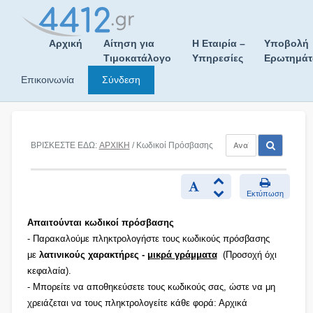
Skip
to
content
Αρχική
Αίτηση για
Η Εταιρία –
Υποβολή
Τιμοκατάλογο
Υπηρεσίες
Ερωτημά
Επικοινωνία
Σύνδεση
ΒΡΙΣΚΕΣΤΕ ΕΔΩ:
ΑΡΧΙΚΗ
/ Κωδικοί Πρόσβασης
Εκτύπωση
Απαιτούνται κωδικοί πρόσβασης
- Παρακαλούμε πληκτρολογήστε τους κωδικούς πρόσβασης
με
λατινικούς χαρακτήρες -
μικρά γράμματα
(Προσοχή όχι
κεφαλαία).
- Μπορείτε να αποθηκεύσετε τους κωδικούς σας, ώστε να μη
χρειάζεται να τους πληκτρολογείτε κάθε φορά: Αρχικά