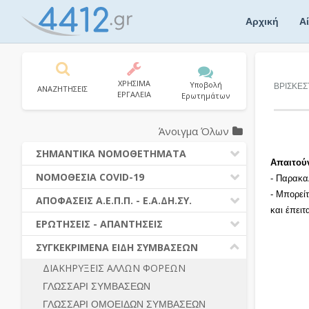
Skip
to
Αρχική
Α
content
ΧΡΗΣΙΜΑ
Υποβολή
ΒΡΙΣΚΕΣ
ΑΝΑΖΗΤΗΣΕΙΣ
ΕΡΓΑΛΕΙΑ
Ερωτημάτων
Άνοιγμα Όλων
ΣΗΜΑΝΤΙΚΑ ΝΟΜΟΘΕΤΗΜΑΤΑ
Απαιτού
ΔΗΜΟΣΙΕΣ ΣΥΜΒΑΣΕΙΣ (Ν. 4412/2016)
ΝΟΜΟΘΕΣΙΑ COVID-19
- Παρακα
ΔΗΜΟΤΙΚΟΣ ΚΩΔΙΚΑΣ (Ν.3463/2006)
- Μπορεί
ΝΟΜΟΘΕΣΙΑ - ΝΟΜΟΛΟΓΙΑ COVID -19
ΑΠΟΦΑΣΕΙΣ Α.Ε.Π.Π. - Ε.Α.ΔΗ.ΣΥ.
ΚΑΛΛΙΚΡΑΤΗΣ (Ν.3852/2010)
και έπει
ΕΡΩΤΗΣΕΙΣ - ΑΠΑΝΤΗΣΕΙΣ
ΠΡΟΔΙΚΑΣΤΙΚΗ ΠΡΟΣΦΥΓΗ
ΕΡΩΤΗΣΕΙΣ - ΑΠΑΝΤΗΣΕΙΣ
ΝΟΜΟΘΕΣΙΑ - ΝΟΜΟΛΟΓΙΑ (ΣΥΝΟΛΟ)
ΓΕΝΙΚΟΙ ΚΑΝΟΝΕΣ
Ν. 4782/2021 - ΤΡΟΠΟΠΟΙΗΣΗ
ΣΥΓΚΕΚΡΙΜΕΝΑ ΕΙΔΗ ΣΥΜΒΑΣΕΩΝ
4412/2016
ΠΡΟΕΤΟΙΜΑΣΙΑ – ΔΗΜΟΣΙΟΤΗΤΑ
ΔΙΑΚΗΡΥΞΕΙΣ ΑΛΛΩΝ ΦΟΡΕΩΝ
ΔΙΕΞΑΓΩΓΗ ΔΙΑΔΙΚΑΣΙΑΣ
ΔΙΚΑΙΟΥΜΕΝΟΙ ΣΥΜΜΕΤΟΧΗΣ
ΓΛΩΣΣΑΡΙ ΣΥΜΒΑΣΕΩΝ
ΔΙΑΔΙΚΑΣΙΕΣ ΑΝΑΘΕΣΗΣ
ΠΡΟΣΦΟΡΕΣ – ΔΙΚΑΙΟΛΟΓΗΤΙΚΑ
ΣΥΜΜΕΤΟΧΗΣ
ΓΛΩΣΣΑΡΙ ΟΜΟΕΙΔΩΝ ΣΥΜΒΑΣΕΩΝ
ΓΕΝΙΚΟΙ ΚΑΝΟΝΕΣ