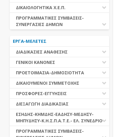
ΕΚΤΕΛΕΣΗ ΥΠΗΡΕΣΙΩΝ
ΕΑΑΔΗΣΥ
ΔΙΚΑΙΟΛΟΓΗΤΙΚΑ Χ.Ε.Π.
ΕΚΤΕΛΕΣΗ ΠΡΟΜΗΘΕΙΩΝ
ΕΑΔΗΣΥ
ΔΙΚΑΙΟΛΟΓΗΤΙΚΑ Χ.Ε.Π.
ΠΡΟΓΡΑΜΜΑΤΙΚΕΣ ΣΥΜΒΑΣΕΙΣ-
ΕΛ.ΣΥΝΕΔΡΙΟ
ΣΥΝΕΡΓΑΣΙΕΣ ΔΗΜΩΝ
ΕΣΗΔΗΣ
ΔΙΑΔΗΜΟΤΙΚΗ ΣΥΝΕΡΓΑΣΙΑ
ΚΗΜΔΗΣ
ΕΡΓΑ-ΜΕΛΕΤΕΣ
ΔΙΕΘΝΕΣ ΚΑΙ ΕΥΡΩΠΑΙΚΟ ΕΠΙΠΕΔΟ
ΜΕΔΗΣΥ-ΜΗΠΥΔΗΣΥ
ΠΡΟΓΡΑΜΜΑΤΙΚΕΣ ΣΥΜΒΑΣΕΙΣ
ΔΙΑΔΙΚΑΣΙΕΣ ΑΝΑΘΕΣΗΣ
ΔΙΑΔΙΚΑΣΙΕΣ ΑΝΑΘΕΣΗΣ
ΓΕΝΙΚΟΙ ΚΑΝΟΝΕΣ
ΣΥΓΚΕΝΤΡΩΤΙΚΕΣ ΔΙΑΔΙΚΑΣΙΕΣ
ΠΕΔΙΟ ΕΦΑΡΜΟΓΗΣ-ΕΝΑΡΞΗ ΙΣΧΥΟΣ
ΠΡΟΕΤΟΙΜΑΣΙΑ-ΔΗΜΟΣΙΟΤΗΤΑ
ΑΝΑΘΕΣΗΣ
ΗΛΕΚΤΡΟΝΙΚΑ ΜΕΣΑ
ΠΙΝΑΚΕΣ ΔΗΜΟΣΝΕΤ
ΓΝΩΜΟΔΟΤΙΚΑ ΟΡΓΑΝΑ-ΕΠΙΤΡΟΠΕΣ
ΔΙΚΑΙΟΥΜΕΝΟΙ ΣΥΜΜΕΤΟΧΗΣ
ΓΕΝΙΚΕΣ ΑΡΧΕΣ ΚΑΙ ΚΑΝΟΝΕΣ
ΠΡΟΕΤΟΙΜΑΣΙΑ
ΔΙΚΑΙΟΥΜΕΝΟΙ ΣΥΜΜΕΤΟΧΗΣ
ΠΡΟΣΦΟΡΕΣ-ΕΓΓΥΗΣΕΙΣ
ΑΞΙΑ ΣΥΜΒΑΣΗΣ
ΕΓΓΡΑΦΑ ΤΗΣ ΣΥΜΒΑΣΗΣ
ΚΡΙΤΗΡΙΑ ΕΠΙΛΟΓΗΣ
ΕΓΓΥΗΣΕΙΣ
ΕΙΔΗ ΣΥΜΒΑΣΕΩΝ
ΔΙΕΞΑΓΩΓΗ ΔΙΑΔΙΚΑΣΙΑΣ
ΔΗΜΟΣΙΕΥΣΕΙΣ
ΛΟΓΟΙ ΑΠΟΚΛΕΙΣΜΟΥ
ΠΡΟΣΦΟΡΕΣ
ΔΙΑΦΟΡΑ
ΑΞΙΟΛΟΓΗΣΗ ΚΑΙ ΑΝΑΘΕΣΗ
ΕΝΑΡΞΗ-ΠΡΟΘΕΣΜΙΕΣ
ΕΣΗΔΗΣ-ΚΗΜΔΗΣ-ΕΑΔΗΣΥ-ΜΕΔΗΣΥ-
ΔΙΚΑΙΟΛΟΓΗΤΙΚΑ ΛΟΓΩΝ
ΜΗΠΥΔΗΣΥ-Κ.Η.Σ.Π.Α.Τ.Ε.- ΕΛ. ΣΥΝΕΔΡΙΟ
ΑΠΟΚΛΕΙΣΜΟΥ & ΚΡΙΤΗΡΙΩΝ
ΑΠΟΤΕΛΕΣΜΑ ΔΙΑΔΙΚΑΣΙΑΣ
ΕΠΙΛΟΓΗΣ
ΠΡΟΣΦΥΓΕΣ-ΕΝΣΤΑΣΕΙΣ
ΕΑΑΔΗΣΥ
ΠΡΟΓΡΑΜΜΑΤΙΚΕΣ ΣΥΜΒΑΣΕΙΣ-
ΕΕΕΣ