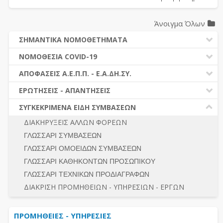
Άνοιγμα Όλων
ΣΗΜΑΝΤΙΚΑ ΝΟΜΟΘΕΤΗΜΑΤΑ
ΔΗΜΟΣΙΕΣ ΣΥΜΒΑΣΕΙΣ (Ν. 4412/2016)
ΝΟΜΟΘΕΣΙΑ COVID-19
ΔΗΜΟΤΙΚΟΣ ΚΩΔΙΚΑΣ (Ν.3463/2006)
ΝΟΜΟΘΕΣΙΑ - ΝΟΜΟΛΟΓΙΑ COVID -19
ΑΠΟΦΑΣΕΙΣ Α.Ε.Π.Π. - Ε.Α.ΔΗ.ΣΥ.
ΚΑΛΛΙΚΡΑΤΗΣ (Ν.3852/2010)
ΕΡΩΤΗΣΕΙΣ - ΑΠΑΝΤΗΣΕΙΣ
ΠΡΟΔΙΚΑΣΤΙΚΗ ΠΡΟΣΦΥΓΗ
ΕΡΩΤΗΣΕΙΣ - ΑΠΑΝΤΗΣΕΙΣ
ΝΟΜΟΘΕΣΙΑ - ΝΟΜΟΛΟΓΙΑ (ΣΥΝΟΛΟ)
ΓΕΝΙΚΟΙ ΚΑΝΟΝΕΣ
Ν. 4782/2021 - ΤΡΟΠΟΠΟΙΗΣΗ 4412/2016
ΣΥΓΚΕΚΡΙΜΕΝΑ ΕΙΔΗ ΣΥΜΒΑΣΕΩΝ
ΠΡΟΕΤΟΙΜΑΣΙΑ – ΔΗΜΟΣΙΟΤΗΤΑ
ΔΙΕΞΑΓΩΓΗ ΔΙΑΔΙΚΑΣΙΑΣ
ΔΙΑΚΗΡΥΞΕΙΣ ΑΛΛΩΝ ΦΟΡΕΩΝ
ΔΙΚΑΙΟΥΜΕΝΟΙ ΣΥΜΜΕΤΟΧΗΣ
ΔΙΑΔΙΚΑΣΙΕΣ ΑΝΑΘΕΣΗΣ
ΓΛΩΣΣΑΡΙ ΣΥΜΒΑΣΕΩΝ
ΠΡΟΣΦΟΡΕΣ – ΔΙΚΑΙΟΛΟΓΗΤΙΚΑ ΣΥΜΜΕΤΟΧΗΣ
ΓΕΝΙΚΟΙ ΚΑΝΟΝΕΣ
ΓΛΩΣΣΑΡΙ ΟΜΟΕΙΔΩΝ ΣΥΜΒΑΣΕΩΝ
ΔΙΕΞΑΓΩΓΗ ΔΙΑΔΙΚΑΣΙΑΣ
ΠΡΟΕΤΟΙΜΑΣΙΑ - ΔΗΜΟΣΙΟΤΗΤΑ
ΓΛΩΣΣΑΡΙ ΚΑΘΗΚΟΝΤΩΝ ΠΡΟΣΩΠΙΚΟΥ
ΕΣΗΔΗΣ – ΚΗΜΔΗΣ
ΛΟΓΟΙ ΑΠΟΚΛΕΙΣΜΟΥ-ΔΙΚΑΙΟΥΜΕΝΟΙ ΣΥΜΜΕΤΟΧΗΣ
ΓΛΩΣΣΑΡΙ ΤΕΧΝΙΚΩΝ ΠΡΟΔΙΑΓΡΑΦΩΝ
ΠΕΡΙΛΗΨΕΙΣ ΑΠΟΦΑΣΕΩΝ Α.Ε.Π.Π. - Ε.Α.ΔΗ.ΣΥ.
ΠΡΟΣΦΟΡΕΣ - ΔΙΚΑΙΟΛΟΓΗΤΙΚΑ ΣΥΜΜΕΤΟΧΗΣ
ΣΥΝΟΛΟ
ΔΙΑΚΡΙΣΗ ΠΡΟΜΗΘΕΙΩΝ - ΥΠΗΡΕΣΙΩΝ - ΕΡΓΩΝ
ΕΝΣΤΑΣΕΙΣ - ΠΡΟΣΦΥΓΕΣ
ΕΚΤΕΛΕΣΗ - ΠΛΗΡΩΜΗ - ΚΡΑΤΗΣΕΙΣ
ΠΡΟΜΗΘΕΙΕΣ - ΥΠΗΡΕΣΙΕΣ
ΕΚΤΕΛΕΣΗ ΕΡΓΩΝ - ΜΕΛΕΤΩΝ