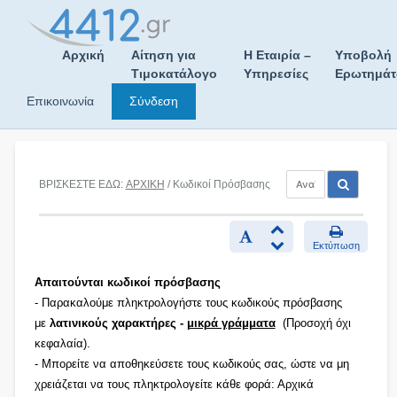
Skip
to
content
Αρχική
Αίτηση για
Η Εταιρία –
Υποβολή
Τιμοκατάλογο
Υπηρεσίες
Ερωτημά
Επικοινωνία
Σύνδεση
ΒΡΙΣΚΕΣΤΕ ΕΔΩ:
ΑΡΧΙΚΗ
/ Κωδικοί Πρόσβασης
Εκτύπωση
Απαιτούνται κωδικοί πρόσβασης
- Παρακαλούμε πληκτρολογήστε τους κωδικούς πρόσβασης
με
λατινικούς χαρακτήρες -
μικρά γράμματα
(Προσοχή όχι
κεφαλαία).
- Μπορείτε να αποθηκεύσετε τους κωδικούς σας, ώστε να μη
χρειάζεται να τους πληκτρολογείτε κάθε φορά: Αρχικά