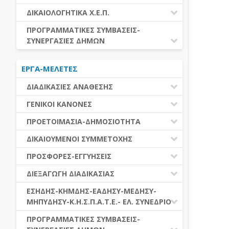
ΕΚΤΕΛΕΣΗ ΥΠΗΡΕΣΙΩΝ
ΕΑΑΔΗΣΥ
ΔΙΚΑΙΟΛΟΓΗΤΙΚΑ Χ.Ε.Π.
ΕΚΤΕΛΕΣΗ ΠΡΟΜΗΘΕΙΩΝ
ΕΑΔΗΣΥ
ΔΙΚΑΙΟΛΟΓΗΤΙΚΑ Χ.Ε.Π.
ΠΡΟΓΡΑΜΜΑΤΙΚΕΣ ΣΥΜΒΑΣΕΙΣ-
ΕΛ.ΣΥΝΕΔΡΙΟ
ΣΥΝΕΡΓΑΣΙΕΣ ΔΗΜΩΝ
ΕΣΗΔΗΣ
ΔΙΑΔΗΜΟΤΙΚΗ ΣΥΝΕΡΓΑΣΙΑ
ΚΗΜΔΗΣ
ΕΡΓΑ-ΜΕΛΕΤΕΣ
ΔΙΕΘΝΕΣ ΚΑΙ ΕΥΡΩΠΑΙΚΟ ΕΠΙΠΕΔΟ
ΜΕΔΗΣΥ-ΜΗΠΥΔΗΣΥ
ΠΡΟΓΡΑΜΜΑΤΙΚΕΣ ΣΥΜΒΑΣΕΙΣ
ΔΙΑΔΙΚΑΣΙΕΣ ΑΝΑΘΕΣΗΣ
ΔΙΑΔΙΚΑΣΙΕΣ ΑΝΑΘΕΣΗΣ
ΓΕΝΙΚΟΙ ΚΑΝΟΝΕΣ
ΣΥΓΚΕΝΤΡΩΤΙΚΕΣ ΔΙΑΔΙΚΑΣΙΕΣ
ΠΕΔΙΟ ΕΦΑΡΜΟΓΗΣ-ΕΝΑΡΞΗ ΙΣΧΥΟΣ
ΠΡΟΕΤΟΙΜΑΣΙΑ-ΔΗΜΟΣΙΟΤΗΤΑ
ΑΝΑΘΕΣΗΣ
ΗΛΕΚΤΡΟΝΙΚΑ ΜΕΣΑ
ΠΙΝΑΚΕΣ ΔΗΜΟΣΝΕΤ
ΓΝΩΜΟΔΟΤΙΚΑ ΟΡΓΑΝΑ-ΕΠΙΤΡΟΠΕΣ
ΔΙΚΑΙΟΥΜΕΝΟΙ ΣΥΜΜΕΤΟΧΗΣ
ΓΕΝΙΚΕΣ ΑΡΧΕΣ ΚΑΙ ΚΑΝΟΝΕΣ
ΠΡΟΕΤΟΙΜΑΣΙΑ
ΔΙΚΑΙΟΥΜΕΝΟΙ ΣΥΜΜΕΤΟΧΗΣ
ΠΡΟΣΦΟΡΕΣ-ΕΓΓΥΗΣΕΙΣ
ΑΞΙΑ ΣΥΜΒΑΣΗΣ
ΕΓΓΡΑΦΑ ΤΗΣ ΣΥΜΒΑΣΗΣ
ΚΡΙΤΗΡΙΑ ΕΠΙΛΟΓΗΣ
ΕΓΓΥΗΣΕΙΣ
ΕΙΔΗ ΣΥΜΒΑΣΕΩΝ
ΔΙΕΞΑΓΩΓΗ ΔΙΑΔΙΚΑΣΙΑΣ
ΔΗΜΟΣΙΕΥΣΕΙΣ
ΛΟΓΟΙ ΑΠΟΚΛΕΙΣΜΟΥ
ΠΡΟΣΦΟΡΕΣ
ΔΙΑΦΟΡΑ
ΑΞΙΟΛΟΓΗΣΗ ΚΑΙ ΑΝΑΘΕΣΗ
ΕΝΑΡΞΗ-ΠΡΟΘΕΣΜΙΕΣ
ΕΣΗΔΗΣ-ΚΗΜΔΗΣ-ΕΑΔΗΣΥ-ΜΕΔΗΣΥ-
ΔΙΚΑΙΟΛΟΓΗΤΙΚΑ ΛΟΓΩΝ
ΜΗΠΥΔΗΣΥ-Κ.Η.Σ.Π.Α.Τ.Ε.- ΕΛ. ΣΥΝΕΔΡΙΟ
ΑΠΟΚΛΕΙΣΜΟΥ & ΚΡΙΤΗΡΙΩΝ
ΑΠΟΤΕΛΕΣΜΑ ΔΙΑΔΙΚΑΣΙΑΣ
ΕΠΙΛΟΓΗΣ
ΠΡΟΣΦΥΓΕΣ-ΕΝΣΤΑΣΕΙΣ
ΕΑΑΔΗΣΥ
ΠΡΟΓΡΑΜΜΑΤΙΚΕΣ ΣΥΜΒΑΣΕΙΣ-
ΕΕΕΣ