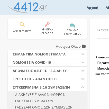
Skip
to
Αρχική
Α
content
ΧΡΗΣΙΜΑ
Υποβολή
ΒΡΙΣΚΕΣ
ΑΝΑΖΗΤΗΣΕΙΣ
ΕΡΓΑΛΕΙΑ
Ερωτημάτων
Άνοιγμα Όλων
ΣΗΜΑΝΤΙΚΑ ΝΟΜΟΘΕΤΗΜΑΤΑ
Απαιτού
ΔΗΜΟΣΙΕΣ ΣΥΜΒΑΣΕΙΣ (Ν. 4412/2016)
ΝΟΜΟΘΕΣΙΑ COVID-19
- Παρακα
ΔΗΜΟΤΙΚΟΣ ΚΩΔΙΚΑΣ (Ν.3463/2006)
- Μπορεί
ΝΟΜΟΘΕΣΙΑ - ΝΟΜΟΛΟΓΙΑ COVID -19
ΑΠΟΦΑΣΕΙΣ Α.Ε.Π.Π. - Ε.Α.ΔΗ.ΣΥ.
ΚΑΛΛΙΚΡΑΤΗΣ (Ν.3852/2010)
και έπει
ΕΡΩΤΗΣΕΙΣ - ΑΠΑΝΤΗΣΕΙΣ
ΠΡΟΔΙΚΑΣΤΙΚΗ ΠΡΟΣΦΥΓΗ
ΕΡΩΤΗΣΕΙΣ - ΑΠΑΝΤΗΣΕΙΣ
ΝΟΜΟΘΕΣΙΑ - ΝΟΜΟΛΟΓΙΑ (ΣΥΝΟΛΟ)
ΓΕΝΙΚΟΙ ΚΑΝΟΝΕΣ
Ν. 4782/2021 - ΤΡΟΠΟΠΟΙΗΣΗ
ΣΥΓΚΕΚΡΙΜΕΝΑ ΕΙΔΗ ΣΥΜΒΑΣΕΩΝ
4412/2016
ΠΡΟΕΤΟΙΜΑΣΙΑ – ΔΗΜΟΣΙΟΤΗΤΑ
ΔΙΑΚΗΡΥΞΕΙΣ ΑΛΛΩΝ ΦΟΡΕΩΝ
ΔΙΕΞΑΓΩΓΗ ΔΙΑΔΙΚΑΣΙΑΣ
ΔΙΚΑΙΟΥΜΕΝΟΙ ΣΥΜΜΕΤΟΧΗΣ
ΓΛΩΣΣΑΡΙ ΣΥΜΒΑΣΕΩΝ
ΔΙΑΔΙΚΑΣΙΕΣ ΑΝΑΘΕΣΗΣ
ΠΡΟΣΦΟΡΕΣ – ΔΙΚΑΙΟΛΟΓΗΤΙΚΑ
ΣΥΜΜΕΤΟΧΗΣ
ΓΛΩΣΣΑΡΙ ΟΜΟΕΙΔΩΝ ΣΥΜΒΑΣΕΩΝ
ΓΕΝΙΚΟΙ ΚΑΝΟΝΕΣ