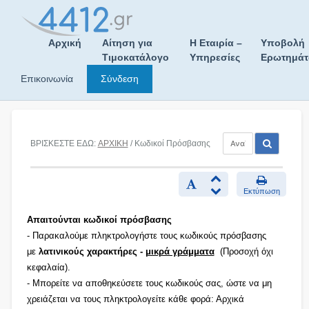
Skip
to
content
Αρχική
Αίτηση για
Η Εταιρία –
Υποβολή
Τιμοκατάλογο
Υπηρεσίες
Ερωτημά
Επικοινωνία
Σύνδεση
ΒΡΙΣΚΕΣΤΕ ΕΔΩ:
ΑΡΧΙΚΗ
/ Κωδικοί Πρόσβασης
Εκτύπωση
Απαιτούνται κωδικοί πρόσβασης
- Παρακαλούμε πληκτρολογήστε τους κωδικούς πρόσβασης
με
λατινικούς χαρακτήρες -
μικρά γράμματα
(Προσοχή όχι
κεφαλαία).
- Μπορείτε να αποθηκεύσετε τους κωδικούς σας, ώστε να μη
χρειάζεται να τους πληκτρολογείτε κάθε φορά: Αρχικά