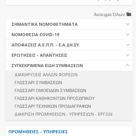
Άνοιγμα Όλων
ΣΗΜΑΝΤΙΚΑ ΝΟΜΟΘΕΤΗΜΑΤΑ
ΔΗΜΟΣΙΕΣ ΣΥΜΒΑΣΕΙΣ (Ν. 4412/2016)
ΝΟΜΟΘΕΣΙΑ COVID-19
ΔΗΜΟΤΙΚΟΣ ΚΩΔΙΚΑΣ (Ν.3463/2006)
ΝΟΜΟΘΕΣΙΑ - ΝΟΜΟΛΟΓΙΑ COVID -19
ΑΠΟΦΑΣΕΙΣ Α.Ε.Π.Π. - Ε.Α.ΔΗ.ΣΥ.
ΚΑΛΛΙΚΡΑΤΗΣ (Ν.3852/2010)
ΕΡΩΤΗΣΕΙΣ - ΑΠΑΝΤΗΣΕΙΣ
ΠΡΟΔΙΚΑΣΤΙΚΗ ΠΡΟΣΦΥΓΗ
ΕΡΩΤΗΣΕΙΣ - ΑΠΑΝΤΗΣΕΙΣ
ΝΟΜΟΘΕΣΙΑ - ΝΟΜΟΛΟΓΙΑ (ΣΥΝΟΛΟ)
ΓΕΝΙΚΟΙ ΚΑΝΟΝΕΣ
Ν. 4782/2021 - ΤΡΟΠΟΠΟΙΗΣΗ 4412/2016
ΣΥΓΚΕΚΡΙΜΕΝΑ ΕΙΔΗ ΣΥΜΒΑΣΕΩΝ
ΠΡΟΕΤΟΙΜΑΣΙΑ – ΔΗΜΟΣΙΟΤΗΤΑ
ΔΙΕΞΑΓΩΓΗ ΔΙΑΔΙΚΑΣΙΑΣ
ΔΙΑΚΗΡΥΞΕΙΣ ΑΛΛΩΝ ΦΟΡΕΩΝ
ΔΙΚΑΙΟΥΜΕΝΟΙ ΣΥΜΜΕΤΟΧΗΣ
ΔΙΑΔΙΚΑΣΙΕΣ ΑΝΑΘΕΣΗΣ
ΓΛΩΣΣΑΡΙ ΣΥΜΒΑΣΕΩΝ
ΠΡΟΣΦΟΡΕΣ – ΔΙΚΑΙΟΛΟΓΗΤΙΚΑ ΣΥΜΜΕΤΟΧΗΣ
ΓΕΝΙΚΟΙ ΚΑΝΟΝΕΣ
ΓΛΩΣΣΑΡΙ ΟΜΟΕΙΔΩΝ ΣΥΜΒΑΣΕΩΝ
ΔΙΕΞΑΓΩΓΗ ΔΙΑΔΙΚΑΣΙΑΣ
ΠΡΟΕΤΟΙΜΑΣΙΑ - ΔΗΜΟΣΙΟΤΗΤΑ
ΓΛΩΣΣΑΡΙ ΚΑΘΗΚΟΝΤΩΝ ΠΡΟΣΩΠΙΚΟΥ
ΕΣΗΔΗΣ – ΚΗΜΔΗΣ
ΛΟΓΟΙ ΑΠΟΚΛΕΙΣΜΟΥ-ΔΙΚΑΙΟΥΜΕΝΟΙ ΣΥΜΜΕΤΟΧΗΣ
ΓΛΩΣΣΑΡΙ ΤΕΧΝΙΚΩΝ ΠΡΟΔΙΑΓΡΑΦΩΝ
ΠΕΡΙΛΗΨΕΙΣ ΑΠΟΦΑΣΕΩΝ Α.Ε.Π.Π. - Ε.Α.ΔΗ.ΣΥ.
ΠΡΟΣΦΟΡΕΣ - ΔΙΚΑΙΟΛΟΓΗΤΙΚΑ ΣΥΜΜΕΤΟΧΗΣ
ΣΥΝΟΛΟ
ΔΙΑΚΡΙΣΗ ΠΡΟΜΗΘΕΙΩΝ - ΥΠΗΡΕΣΙΩΝ - ΕΡΓΩΝ
ΕΝΣΤΑΣΕΙΣ - ΠΡΟΣΦΥΓΕΣ
ΕΚΤΕΛΕΣΗ - ΠΛΗΡΩΜΗ - ΚΡΑΤΗΣΕΙΣ
ΠΡΟΜΗΘΕΙΕΣ - ΥΠΗΡΕΣΙΕΣ
ΕΚΤΕΛΕΣΗ ΕΡΓΩΝ - ΜΕΛΕΤΩΝ