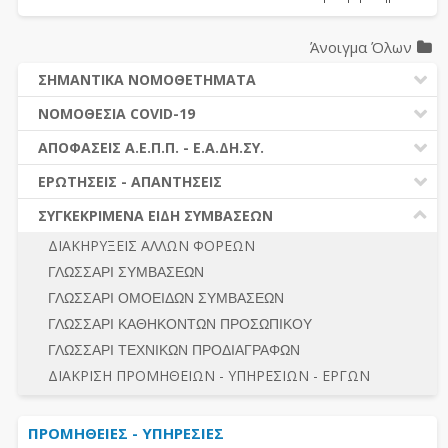
Άνοιγμα Όλων
ΣΗΜΑΝΤΙΚΑ ΝΟΜΟΘΕΤΗΜΑΤΑ
ΔΗΜΟΣΙΕΣ ΣΥΜΒΑΣΕΙΣ (Ν. 4412/2016)
ΝΟΜΟΘΕΣΙΑ COVID-19
ΔΗΜΟΤΙΚΟΣ ΚΩΔΙΚΑΣ (Ν.3463/2006)
ΝΟΜΟΘΕΣΙΑ - ΝΟΜΟΛΟΓΙΑ COVID -19
ΑΠΟΦΑΣΕΙΣ Α.Ε.Π.Π. - Ε.Α.ΔΗ.ΣΥ.
ΚΑΛΛΙΚΡΑΤΗΣ (Ν.3852/2010)
ΕΡΩΤΗΣΕΙΣ - ΑΠΑΝΤΗΣΕΙΣ
ΠΡΟΔΙΚΑΣΤΙΚΗ ΠΡΟΣΦΥΓΗ
ΕΡΩΤΗΣΕΙΣ - ΑΠΑΝΤΗΣΕΙΣ
ΝΟΜΟΘΕΣΙΑ - ΝΟΜΟΛΟΓΙΑ (ΣΥΝΟΛΟ)
ΓΕΝΙΚΟΙ ΚΑΝΟΝΕΣ
Ν. 4782/2021 - ΤΡΟΠΟΠΟΙΗΣΗ 4412/2016
ΣΥΓΚΕΚΡΙΜΕΝΑ ΕΙΔΗ ΣΥΜΒΑΣΕΩΝ
ΠΡΟΕΤΟΙΜΑΣΙΑ – ΔΗΜΟΣΙΟΤΗΤΑ
ΔΙΕΞΑΓΩΓΗ ΔΙΑΔΙΚΑΣΙΑΣ
ΔΙΑΚΗΡΥΞΕΙΣ ΑΛΛΩΝ ΦΟΡΕΩΝ
ΔΙΚΑΙΟΥΜΕΝΟΙ ΣΥΜΜΕΤΟΧΗΣ
ΔΙΑΔΙΚΑΣΙΕΣ ΑΝΑΘΕΣΗΣ
ΓΛΩΣΣΑΡΙ ΣΥΜΒΑΣΕΩΝ
ΠΡΟΣΦΟΡΕΣ – ΔΙΚΑΙΟΛΟΓΗΤΙΚΑ ΣΥΜΜΕΤΟΧΗΣ
ΓΕΝΙΚΟΙ ΚΑΝΟΝΕΣ
ΓΛΩΣΣΑΡΙ ΟΜΟΕΙΔΩΝ ΣΥΜΒΑΣΕΩΝ
ΔΙΕΞΑΓΩΓΗ ΔΙΑΔΙΚΑΣΙΑΣ
ΠΡΟΕΤΟΙΜΑΣΙΑ - ΔΗΜΟΣΙΟΤΗΤΑ
ΓΛΩΣΣΑΡΙ ΚΑΘΗΚΟΝΤΩΝ ΠΡΟΣΩΠΙΚΟΥ
ΕΣΗΔΗΣ – ΚΗΜΔΗΣ
ΛΟΓΟΙ ΑΠΟΚΛΕΙΣΜΟΥ-ΔΙΚΑΙΟΥΜΕΝΟΙ ΣΥΜΜΕΤΟΧΗΣ
ΓΛΩΣΣΑΡΙ ΤΕΧΝΙΚΩΝ ΠΡΟΔΙΑΓΡΑΦΩΝ
ΠΕΡΙΛΗΨΕΙΣ ΑΠΟΦΑΣΕΩΝ Α.Ε.Π.Π. - Ε.Α.ΔΗ.ΣΥ.
ΠΡΟΣΦΟΡΕΣ - ΔΙΚΑΙΟΛΟΓΗΤΙΚΑ ΣΥΜΜΕΤΟΧΗΣ
ΣΥΝΟΛΟ
ΔΙΑΚΡΙΣΗ ΠΡΟΜΗΘΕΙΩΝ - ΥΠΗΡΕΣΙΩΝ - ΕΡΓΩΝ
ΕΝΣΤΑΣΕΙΣ - ΠΡΟΣΦΥΓΕΣ
ΕΚΤΕΛΕΣΗ - ΠΛΗΡΩΜΗ - ΚΡΑΤΗΣΕΙΣ
ΠΡΟΜΗΘΕΙΕΣ - ΥΠΗΡΕΣΙΕΣ
ΕΚΤΕΛΕΣΗ ΕΡΓΩΝ - ΜΕΛΕΤΩΝ