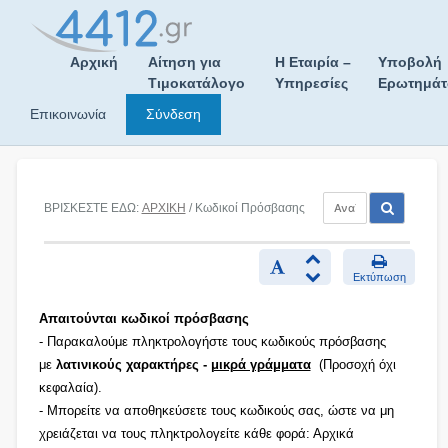
Skip
to
content
Αρχική
Αίτηση για
Η Εταιρία –
Υποβολή
Τιμοκατάλογο
Υπηρεσίες
Ερωτημά
Επικοινωνία
Σύνδεση
ΒΡΙΣΚΕΣΤΕ ΕΔΩ:
ΑΡΧΙΚΗ
/ Κωδικοί Πρόσβασης
Εκτύπωση
Απαιτούνται κωδικοί πρόσβασης
- Παρακαλούμε πληκτρολογήστε τους κωδικούς πρόσβασης
με
λατινικούς χαρακτήρες -
μικρά γράμματα
(Προσοχή όχι
κεφαλαία).
- Μπορείτε να αποθηκεύσετε τους κωδικούς σας, ώστε να μη
χρειάζεται να τους πληκτρολογείτε κάθε φορά: Αρχικά