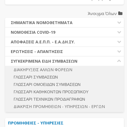
Άνοιγμα Όλων
ΣΗΜΑΝΤΙΚΑ ΝΟΜΟΘΕΤΗΜΑΤΑ
ΔΗΜΟΣΙΕΣ ΣΥΜΒΑΣΕΙΣ (Ν. 4412/2016)
ΝΟΜΟΘΕΣΙΑ COVID-19
ΔΗΜΟΤΙΚΟΣ ΚΩΔΙΚΑΣ (Ν.3463/2006)
ΝΟΜΟΘΕΣΙΑ - ΝΟΜΟΛΟΓΙΑ COVID -19
ΑΠΟΦΑΣΕΙΣ Α.Ε.Π.Π. - Ε.Α.ΔΗ.ΣΥ.
ΚΑΛΛΙΚΡΑΤΗΣ (Ν.3852/2010)
ΕΡΩΤΗΣΕΙΣ - ΑΠΑΝΤΗΣΕΙΣ
ΠΡΟΔΙΚΑΣΤΙΚΗ ΠΡΟΣΦΥΓΗ
ΕΡΩΤΗΣΕΙΣ - ΑΠΑΝΤΗΣΕΙΣ
ΝΟΜΟΘΕΣΙΑ - ΝΟΜΟΛΟΓΙΑ (ΣΥΝΟΛΟ)
ΓΕΝΙΚΟΙ ΚΑΝΟΝΕΣ
Ν. 4782/2021 - ΤΡΟΠΟΠΟΙΗΣΗ 4412/2016
ΣΥΓΚΕΚΡΙΜΕΝΑ ΕΙΔΗ ΣΥΜΒΑΣΕΩΝ
ΠΡΟΕΤΟΙΜΑΣΙΑ – ΔΗΜΟΣΙΟΤΗΤΑ
ΔΙΕΞΑΓΩΓΗ ΔΙΑΔΙΚΑΣΙΑΣ
ΔΙΑΚΗΡΥΞΕΙΣ ΑΛΛΩΝ ΦΟΡΕΩΝ
ΔΙΚΑΙΟΥΜΕΝΟΙ ΣΥΜΜΕΤΟΧΗΣ
ΔΙΑΔΙΚΑΣΙΕΣ ΑΝΑΘΕΣΗΣ
ΓΛΩΣΣΑΡΙ ΣΥΜΒΑΣΕΩΝ
ΠΡΟΣΦΟΡΕΣ – ΔΙΚΑΙΟΛΟΓΗΤΙΚΑ ΣΥΜΜΕΤΟΧΗΣ
ΓΕΝΙΚΟΙ ΚΑΝΟΝΕΣ
ΓΛΩΣΣΑΡΙ ΟΜΟΕΙΔΩΝ ΣΥΜΒΑΣΕΩΝ
ΔΙΕΞΑΓΩΓΗ ΔΙΑΔΙΚΑΣΙΑΣ
ΠΡΟΕΤΟΙΜΑΣΙΑ - ΔΗΜΟΣΙΟΤΗΤΑ
ΓΛΩΣΣΑΡΙ ΚΑΘΗΚΟΝΤΩΝ ΠΡΟΣΩΠΙΚΟΥ
ΕΣΗΔΗΣ – ΚΗΜΔΗΣ
ΛΟΓΟΙ ΑΠΟΚΛΕΙΣΜΟΥ-ΔΙΚΑΙΟΥΜΕΝΟΙ ΣΥΜΜΕΤΟΧΗΣ
ΓΛΩΣΣΑΡΙ ΤΕΧΝΙΚΩΝ ΠΡΟΔΙΑΓΡΑΦΩΝ
ΠΕΡΙΛΗΨΕΙΣ ΑΠΟΦΑΣΕΩΝ Α.Ε.Π.Π. - Ε.Α.ΔΗ.ΣΥ.
ΠΡΟΣΦΟΡΕΣ - ΔΙΚΑΙΟΛΟΓΗΤΙΚΑ ΣΥΜΜΕΤΟΧΗΣ
ΣΥΝΟΛΟ
ΔΙΑΚΡΙΣΗ ΠΡΟΜΗΘΕΙΩΝ - ΥΠΗΡΕΣΙΩΝ - ΕΡΓΩΝ
ΕΝΣΤΑΣΕΙΣ - ΠΡΟΣΦΥΓΕΣ
ΕΚΤΕΛΕΣΗ - ΠΛΗΡΩΜΗ - ΚΡΑΤΗΣΕΙΣ
ΠΡΟΜΗΘΕΙΕΣ - ΥΠΗΡΕΣΙΕΣ
ΕΚΤΕΛΕΣΗ ΕΡΓΩΝ - ΜΕΛΕΤΩΝ