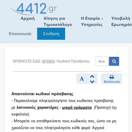
Skip
to
content
Αρχική
Αίτηση για
Η Εταιρία –
Υποβολή
Τιμοκατάλογο
Υπηρεσίες
Ερωτημά
Επικοινωνία
Σύνδεση
ΒΡΙΣΚΕΣΤΕ ΕΔΩ:
ΑΡΧΙΚΗ
/ Κωδικοί Πρόσβασης
Εκτύπωση
Απαιτούνται κωδικοί πρόσβασης
- Παρακαλούμε πληκτρολογήστε τους κωδικούς πρόσβασης
με
λατινικούς χαρακτήρες -
μικρά γράμματα
(Προσοχή όχι
κεφαλαία).
- Μπορείτε να αποθηκεύσετε τους κωδικούς σας, ώστε να μη
χρειάζεται να τους πληκτρολογείτε κάθε φορά: Αρχικά