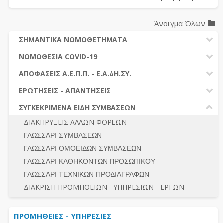
Άνοιγμα Όλων
ΣΗΜΑΝΤΙΚΑ ΝΟΜΟΘΕΤΗΜΑΤΑ
ΔΗΜΟΣΙΕΣ ΣΥΜΒΑΣΕΙΣ (Ν. 4412/2016)
ΝΟΜΟΘΕΣΙΑ COVID-19
ΔΗΜΟΤΙΚΟΣ ΚΩΔΙΚΑΣ (Ν.3463/2006)
ΝΟΜΟΘΕΣΙΑ - ΝΟΜΟΛΟΓΙΑ COVID -19
ΑΠΟΦΑΣΕΙΣ Α.Ε.Π.Π. - Ε.Α.ΔΗ.ΣΥ.
ΚΑΛΛΙΚΡΑΤΗΣ (Ν.3852/2010)
ΕΡΩΤΗΣΕΙΣ - ΑΠΑΝΤΗΣΕΙΣ
ΠΡΟΔΙΚΑΣΤΙΚΗ ΠΡΟΣΦΥΓΗ
ΕΡΩΤΗΣΕΙΣ - ΑΠΑΝΤΗΣΕΙΣ
ΝΟΜΟΘΕΣΙΑ - ΝΟΜΟΛΟΓΙΑ (ΣΥΝΟΛΟ)
ΓΕΝΙΚΟΙ ΚΑΝΟΝΕΣ
Ν. 4782/2021 - ΤΡΟΠΟΠΟΙΗΣΗ 4412/2016
ΣΥΓΚΕΚΡΙΜΕΝΑ ΕΙΔΗ ΣΥΜΒΑΣΕΩΝ
ΠΡΟΕΤΟΙΜΑΣΙΑ – ΔΗΜΟΣΙΟΤΗΤΑ
ΔΙΕΞΑΓΩΓΗ ΔΙΑΔΙΚΑΣΙΑΣ
ΔΙΑΚΗΡΥΞΕΙΣ ΑΛΛΩΝ ΦΟΡΕΩΝ
ΔΙΚΑΙΟΥΜΕΝΟΙ ΣΥΜΜΕΤΟΧΗΣ
ΔΙΑΔΙΚΑΣΙΕΣ ΑΝΑΘΕΣΗΣ
ΓΛΩΣΣΑΡΙ ΣΥΜΒΑΣΕΩΝ
ΠΡΟΣΦΟΡΕΣ – ΔΙΚΑΙΟΛΟΓΗΤΙΚΑ ΣΥΜΜΕΤΟΧΗΣ
ΓΕΝΙΚΟΙ ΚΑΝΟΝΕΣ
ΓΛΩΣΣΑΡΙ ΟΜΟΕΙΔΩΝ ΣΥΜΒΑΣΕΩΝ
ΔΙΕΞΑΓΩΓΗ ΔΙΑΔΙΚΑΣΙΑΣ
ΠΡΟΕΤΟΙΜΑΣΙΑ - ΔΗΜΟΣΙΟΤΗΤΑ
ΓΛΩΣΣΑΡΙ ΚΑΘΗΚΟΝΤΩΝ ΠΡΟΣΩΠΙΚΟΥ
ΕΣΗΔΗΣ – ΚΗΜΔΗΣ
ΛΟΓΟΙ ΑΠΟΚΛΕΙΣΜΟΥ-ΔΙΚΑΙΟΥΜΕΝΟΙ ΣΥΜΜΕΤΟΧΗΣ
ΓΛΩΣΣΑΡΙ ΤΕΧΝΙΚΩΝ ΠΡΟΔΙΑΓΡΑΦΩΝ
ΠΕΡΙΛΗΨΕΙΣ ΑΠΟΦΑΣΕΩΝ Α.Ε.Π.Π. - Ε.Α.ΔΗ.ΣΥ.
ΠΡΟΣΦΟΡΕΣ - ΔΙΚΑΙΟΛΟΓΗΤΙΚΑ ΣΥΜΜΕΤΟΧΗΣ
ΣΥΝΟΛΟ
ΔΙΑΚΡΙΣΗ ΠΡΟΜΗΘΕΙΩΝ - ΥΠΗΡΕΣΙΩΝ - ΕΡΓΩΝ
ΕΝΣΤΑΣΕΙΣ - ΠΡΟΣΦΥΓΕΣ
ΕΚΤΕΛΕΣΗ - ΠΛΗΡΩΜΗ - ΚΡΑΤΗΣΕΙΣ
ΠΡΟΜΗΘΕΙΕΣ - ΥΠΗΡΕΣΙΕΣ
ΕΚΤΕΛΕΣΗ ΕΡΓΩΝ - ΜΕΛΕΤΩΝ