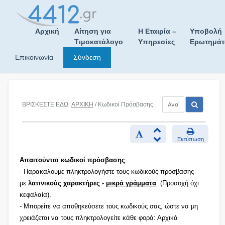
Skip
to
content
Αρχική
Αίτηση για
Η Εταιρία –
Υποβολή
Τιμοκατάλογο
Υπηρεσίες
Ερωτημά
Επικοινωνία
Σύνδεση
ΒΡΙΣΚΕΣΤΕ ΕΔΩ:
ΑΡΧΙΚΗ
/ Κωδικοί Πρόσβασης
Εκτύπωση
Απαιτούνται κωδικοί πρόσβασης
- Παρακαλούμε πληκτρολογήστε τους κωδικούς πρόσβασης
με
λατινικούς χαρακτήρες -
μικρά γράμματα
(Προσοχή όχι
κεφαλαία).
- Μπορείτε να αποθηκεύσετε τους κωδικούς σας, ώστε να μη
χρειάζεται να τους πληκτρολογείτε κάθε φορά: Αρχικά