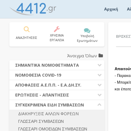
Skip
to
Αρχική
Α
content
ΧΡΗΣΙΜΑ
Υποβολή
ΒΡΙΣΚΕΣ
ΑΝΑΖΗΤΗΣΕΙΣ
ΕΡΓΑΛΕΙΑ
Ερωτημάτων
Άνοιγμα Όλων
ΣΗΜΑΝΤΙΚΑ ΝΟΜΟΘΕΤΗΜΑΤΑ
Απαιτού
ΔΗΜΟΣΙΕΣ ΣΥΜΒΑΣΕΙΣ (Ν. 4412/2016)
ΝΟΜΟΘΕΣΙΑ COVID-19
- Παρακα
ΔΗΜΟΤΙΚΟΣ ΚΩΔΙΚΑΣ (Ν.3463/2006)
- Μπορεί
ΝΟΜΟΘΕΣΙΑ - ΝΟΜΟΛΟΓΙΑ COVID -19
ΑΠΟΦΑΣΕΙΣ Α.Ε.Π.Π. - Ε.Α.ΔΗ.ΣΥ.
ΚΑΛΛΙΚΡΑΤΗΣ (Ν.3852/2010)
και έπει
ΕΡΩΤΗΣΕΙΣ - ΑΠΑΝΤΗΣΕΙΣ
ΠΡΟΔΙΚΑΣΤΙΚΗ ΠΡΟΣΦΥΓΗ
ΕΡΩΤΗΣΕΙΣ - ΑΠΑΝΤΗΣΕΙΣ
ΝΟΜΟΘΕΣΙΑ - ΝΟΜΟΛΟΓΙΑ (ΣΥΝΟΛΟ)
ΓΕΝΙΚΟΙ ΚΑΝΟΝΕΣ
Ν. 4782/2021 - ΤΡΟΠΟΠΟΙΗΣΗ
ΣΥΓΚΕΚΡΙΜΕΝΑ ΕΙΔΗ ΣΥΜΒΑΣΕΩΝ
4412/2016
ΠΡΟΕΤΟΙΜΑΣΙΑ – ΔΗΜΟΣΙΟΤΗΤΑ
ΔΙΑΚΗΡΥΞΕΙΣ ΑΛΛΩΝ ΦΟΡΕΩΝ
ΔΙΕΞΑΓΩΓΗ ΔΙΑΔΙΚΑΣΙΑΣ
ΔΙΚΑΙΟΥΜΕΝΟΙ ΣΥΜΜΕΤΟΧΗΣ
ΓΛΩΣΣΑΡΙ ΣΥΜΒΑΣΕΩΝ
ΔΙΑΔΙΚΑΣΙΕΣ ΑΝΑΘΕΣΗΣ
ΠΡΟΣΦΟΡΕΣ – ΔΙΚΑΙΟΛΟΓΗΤΙΚΑ
ΣΥΜΜΕΤΟΧΗΣ
ΓΛΩΣΣΑΡΙ ΟΜΟΕΙΔΩΝ ΣΥΜΒΑΣΕΩΝ
ΓΕΝΙΚΟΙ ΚΑΝΟΝΕΣ