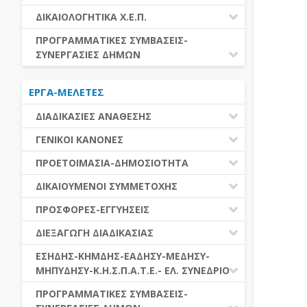
ΕΚΤΕΛΕΣΗ ΥΠΗΡΕΣΙΩΝ
ΕΑΑΔΗΣΥ
ΔΙΚΑΙΟΛΟΓΗΤΙΚΑ Χ.Ε.Π.
ΕΚΤΕΛΕΣΗ ΠΡΟΜΗΘΕΙΩΝ
ΕΑΔΗΣΥ
ΔΙΚΑΙΟΛΟΓΗΤΙΚΑ Χ.Ε.Π.
ΠΡΟΓΡΑΜΜΑΤΙΚΕΣ ΣΥΜΒΑΣΕΙΣ-
ΕΛ.ΣΥΝΕΔΡΙΟ
ΣΥΝΕΡΓΑΣΙΕΣ ΔΗΜΩΝ
ΕΣΗΔΗΣ
ΔΙΑΔΗΜΟΤΙΚΗ ΣΥΝΕΡΓΑΣΙΑ
ΚΗΜΔΗΣ
ΕΡΓΑ-ΜΕΛΕΤΕΣ
ΔΙΕΘΝΕΣ ΚΑΙ ΕΥΡΩΠΑΙΚΟ ΕΠΙΠΕΔΟ
ΜΕΔΗΣΥ-ΜΗΠΥΔΗΣΥ
ΠΡΟΓΡΑΜΜΑΤΙΚΕΣ ΣΥΜΒΑΣΕΙΣ
ΔΙΑΔΙΚΑΣΙΕΣ ΑΝΑΘΕΣΗΣ
ΔΙΑΔΙΚΑΣΙΕΣ ΑΝΑΘΕΣΗΣ
ΓΕΝΙΚΟΙ ΚΑΝΟΝΕΣ
ΣΥΓΚΕΝΤΡΩΤΙΚΕΣ ΔΙΑΔΙΚΑΣΙΕΣ
ΠΕΔΙΟ ΕΦΑΡΜΟΓΗΣ-ΕΝΑΡΞΗ ΙΣΧΥΟΣ
ΠΡΟΕΤΟΙΜΑΣΙΑ-ΔΗΜΟΣΙΟΤΗΤΑ
ΑΝΑΘΕΣΗΣ
ΗΛΕΚΤΡΟΝΙΚΑ ΜΕΣΑ
ΠΙΝΑΚΕΣ ΔΗΜΟΣΝΕΤ
ΓΝΩΜΟΔΟΤΙΚΑ ΟΡΓΑΝΑ-ΕΠΙΤΡΟΠΕΣ
ΔΙΚΑΙΟΥΜΕΝΟΙ ΣΥΜΜΕΤΟΧΗΣ
ΓΕΝΙΚΕΣ ΑΡΧΕΣ ΚΑΙ ΚΑΝΟΝΕΣ
ΠΡΟΕΤΟΙΜΑΣΙΑ
ΔΙΚΑΙΟΥΜΕΝΟΙ ΣΥΜΜΕΤΟΧΗΣ
ΠΡΟΣΦΟΡΕΣ-ΕΓΓΥΗΣΕΙΣ
ΑΞΙΑ ΣΥΜΒΑΣΗΣ
ΕΓΓΡΑΦΑ ΤΗΣ ΣΥΜΒΑΣΗΣ
ΚΡΙΤΗΡΙΑ ΕΠΙΛΟΓΗΣ
ΕΓΓΥΗΣΕΙΣ
ΕΙΔΗ ΣΥΜΒΑΣΕΩΝ
ΔΙΕΞΑΓΩΓΗ ΔΙΑΔΙΚΑΣΙΑΣ
ΔΗΜΟΣΙΕΥΣΕΙΣ
ΛΟΓΟΙ ΑΠΟΚΛΕΙΣΜΟΥ
ΠΡΟΣΦΟΡΕΣ
ΔΙΑΦΟΡΑ
ΑΞΙΟΛΟΓΗΣΗ ΚΑΙ ΑΝΑΘΕΣΗ
ΕΝΑΡΞΗ-ΠΡΟΘΕΣΜΙΕΣ
ΕΣΗΔΗΣ-ΚΗΜΔΗΣ-ΕΑΔΗΣΥ-ΜΕΔΗΣΥ-
ΔΙΚΑΙΟΛΟΓΗΤΙΚΑ ΛΟΓΩΝ
ΜΗΠΥΔΗΣΥ-Κ.Η.Σ.Π.Α.Τ.Ε.- ΕΛ. ΣΥΝΕΔΡΙΟ
ΑΠΟΚΛΕΙΣΜΟΥ & ΚΡΙΤΗΡΙΩΝ
ΑΠΟΤΕΛΕΣΜΑ ΔΙΑΔΙΚΑΣΙΑΣ
ΕΠΙΛΟΓΗΣ
ΠΡΟΣΦΥΓΕΣ-ΕΝΣΤΑΣΕΙΣ
ΕΑΑΔΗΣΥ
ΠΡΟΓΡΑΜΜΑΤΙΚΕΣ ΣΥΜΒΑΣΕΙΣ-
ΕΕΕΣ