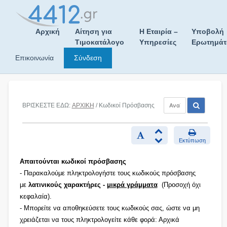
Skip
to
content
Αρχική
Αίτηση για
Η Εταιρία –
Υποβολή
Τιμοκατάλογο
Υπηρεσίες
Ερωτημά
Επικοινωνία
Σύνδεση
ΒΡΙΣΚΕΣΤΕ ΕΔΩ:
ΑΡΧΙΚΗ
/ Κωδικοί Πρόσβασης
Εκτύπωση
Απαιτούνται κωδικοί πρόσβασης
- Παρακαλούμε πληκτρολογήστε τους κωδικούς πρόσβασης
με
λατινικούς χαρακτήρες -
μικρά γράμματα
(Προσοχή όχι
κεφαλαία).
- Μπορείτε να αποθηκεύσετε τους κωδικούς σας, ώστε να μη
χρειάζεται να τους πληκτρολογείτε κάθε φορά: Αρχικά