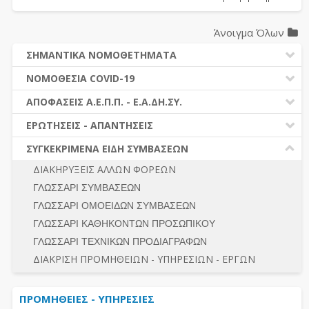
Άνοιγμα Όλων
ΣΗΜΑΝΤΙΚΑ ΝΟΜΟΘΕΤΗΜΑΤΑ
ΔΗΜΟΣΙΕΣ ΣΥΜΒΑΣΕΙΣ (Ν. 4412/2016)
ΝΟΜΟΘΕΣΙΑ COVID-19
ΔΗΜΟΤΙΚΟΣ ΚΩΔΙΚΑΣ (Ν.3463/2006)
ΝΟΜΟΘΕΣΙΑ - ΝΟΜΟΛΟΓΙΑ COVID -19
ΑΠΟΦΑΣΕΙΣ Α.Ε.Π.Π. - Ε.Α.ΔΗ.ΣΥ.
ΚΑΛΛΙΚΡΑΤΗΣ (Ν.3852/2010)
ΕΡΩΤΗΣΕΙΣ - ΑΠΑΝΤΗΣΕΙΣ
ΠΡΟΔΙΚΑΣΤΙΚΗ ΠΡΟΣΦΥΓΗ
ΕΡΩΤΗΣΕΙΣ - ΑΠΑΝΤΗΣΕΙΣ
ΝΟΜΟΘΕΣΙΑ - ΝΟΜΟΛΟΓΙΑ (ΣΥΝΟΛΟ)
ΓΕΝΙΚΟΙ ΚΑΝΟΝΕΣ
Ν. 4782/2021 - ΤΡΟΠΟΠΟΙΗΣΗ 4412/2016
ΣΥΓΚΕΚΡΙΜΕΝΑ ΕΙΔΗ ΣΥΜΒΑΣΕΩΝ
ΠΡΟΕΤΟΙΜΑΣΙΑ – ΔΗΜΟΣΙΟΤΗΤΑ
ΔΙΕΞΑΓΩΓΗ ΔΙΑΔΙΚΑΣΙΑΣ
ΔΙΑΚΗΡΥΞΕΙΣ ΑΛΛΩΝ ΦΟΡΕΩΝ
ΔΙΚΑΙΟΥΜΕΝΟΙ ΣΥΜΜΕΤΟΧΗΣ
ΔΙΑΔΙΚΑΣΙΕΣ ΑΝΑΘΕΣΗΣ
ΓΛΩΣΣΑΡΙ ΣΥΜΒΑΣΕΩΝ
ΠΡΟΣΦΟΡΕΣ – ΔΙΚΑΙΟΛΟΓΗΤΙΚΑ ΣΥΜΜΕΤΟΧΗΣ
ΓΕΝΙΚΟΙ ΚΑΝΟΝΕΣ
ΓΛΩΣΣΑΡΙ ΟΜΟΕΙΔΩΝ ΣΥΜΒΑΣΕΩΝ
ΔΙΕΞΑΓΩΓΗ ΔΙΑΔΙΚΑΣΙΑΣ
ΠΡΟΕΤΟΙΜΑΣΙΑ - ΔΗΜΟΣΙΟΤΗΤΑ
ΓΛΩΣΣΑΡΙ ΚΑΘΗΚΟΝΤΩΝ ΠΡΟΣΩΠΙΚΟΥ
ΕΣΗΔΗΣ – ΚΗΜΔΗΣ
ΛΟΓΟΙ ΑΠΟΚΛΕΙΣΜΟΥ-ΔΙΚΑΙΟΥΜΕΝΟΙ ΣΥΜΜΕΤΟΧΗΣ
ΓΛΩΣΣΑΡΙ ΤΕΧΝΙΚΩΝ ΠΡΟΔΙΑΓΡΑΦΩΝ
ΠΕΡΙΛΗΨΕΙΣ ΑΠΟΦΑΣΕΩΝ Α.Ε.Π.Π. - Ε.Α.ΔΗ.ΣΥ.
ΠΡΟΣΦΟΡΕΣ - ΔΙΚΑΙΟΛΟΓΗΤΙΚΑ ΣΥΜΜΕΤΟΧΗΣ
ΣΥΝΟΛΟ
ΔΙΑΚΡΙΣΗ ΠΡΟΜΗΘΕΙΩΝ - ΥΠΗΡΕΣΙΩΝ - ΕΡΓΩΝ
ΕΝΣΤΑΣΕΙΣ - ΠΡΟΣΦΥΓΕΣ
ΕΚΤΕΛΕΣΗ - ΠΛΗΡΩΜΗ - ΚΡΑΤΗΣΕΙΣ
ΠΡΟΜΗΘΕΙΕΣ - ΥΠΗΡΕΣΙΕΣ
ΕΚΤΕΛΕΣΗ ΕΡΓΩΝ - ΜΕΛΕΤΩΝ