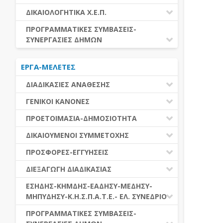
ΕΚΤΕΛΕΣΗ ΥΠΗΡΕΣΙΩΝ
ΕΑΑΔΗΣΥ
ΔΙΚΑΙΟΛΟΓΗΤΙΚΑ Χ.Ε.Π.
ΕΚΤΕΛΕΣΗ ΠΡΟΜΗΘΕΙΩΝ
ΕΑΔΗΣΥ
ΔΙΚΑΙΟΛΟΓΗΤΙΚΑ Χ.Ε.Π.
ΠΡΟΓΡΑΜΜΑΤΙΚΕΣ ΣΥΜΒΑΣΕΙΣ-
ΕΛ.ΣΥΝΕΔΡΙΟ
ΣΥΝΕΡΓΑΣΙΕΣ ΔΗΜΩΝ
ΕΣΗΔΗΣ
ΔΙΑΔΗΜΟΤΙΚΗ ΣΥΝΕΡΓΑΣΙΑ
ΚΗΜΔΗΣ
ΕΡΓΑ-ΜΕΛΕΤΕΣ
ΔΙΕΘΝΕΣ ΚΑΙ ΕΥΡΩΠΑΙΚΟ ΕΠΙΠΕΔΟ
ΜΕΔΗΣΥ-ΜΗΠΥΔΗΣΥ
ΠΡΟΓΡΑΜΜΑΤΙΚΕΣ ΣΥΜΒΑΣΕΙΣ
ΔΙΑΔΙΚΑΣΙΕΣ ΑΝΑΘΕΣΗΣ
ΔΙΑΔΙΚΑΣΙΕΣ ΑΝΑΘΕΣΗΣ
ΓΕΝΙΚΟΙ ΚΑΝΟΝΕΣ
ΣΥΓΚΕΝΤΡΩΤΙΚΕΣ ΔΙΑΔΙΚΑΣΙΕΣ
ΠΕΔΙΟ ΕΦΑΡΜΟΓΗΣ-ΕΝΑΡΞΗ ΙΣΧΥΟΣ
ΠΡΟΕΤΟΙΜΑΣΙΑ-ΔΗΜΟΣΙΟΤΗΤΑ
ΑΝΑΘΕΣΗΣ
ΗΛΕΚΤΡΟΝΙΚΑ ΜΕΣΑ
ΠΙΝΑΚΕΣ ΔΗΜΟΣΝΕΤ
ΓΝΩΜΟΔΟΤΙΚΑ ΟΡΓΑΝΑ-ΕΠΙΤΡΟΠΕΣ
ΔΙΚΑΙΟΥΜΕΝΟΙ ΣΥΜΜΕΤΟΧΗΣ
ΓΕΝΙΚΕΣ ΑΡΧΕΣ ΚΑΙ ΚΑΝΟΝΕΣ
ΠΡΟΕΤΟΙΜΑΣΙΑ
ΔΙΚΑΙΟΥΜΕΝΟΙ ΣΥΜΜΕΤΟΧΗΣ
ΠΡΟΣΦΟΡΕΣ-ΕΓΓΥΗΣΕΙΣ
ΑΞΙΑ ΣΥΜΒΑΣΗΣ
ΕΓΓΡΑΦΑ ΤΗΣ ΣΥΜΒΑΣΗΣ
ΚΡΙΤΗΡΙΑ ΕΠΙΛΟΓΗΣ
ΕΓΓΥΗΣΕΙΣ
ΕΙΔΗ ΣΥΜΒΑΣΕΩΝ
ΔΙΕΞΑΓΩΓΗ ΔΙΑΔΙΚΑΣΙΑΣ
ΔΗΜΟΣΙΕΥΣΕΙΣ
ΛΟΓΟΙ ΑΠΟΚΛΕΙΣΜΟΥ
ΠΡΟΣΦΟΡΕΣ
ΔΙΑΦΟΡΑ
ΑΞΙΟΛΟΓΗΣΗ ΚΑΙ ΑΝΑΘΕΣΗ
ΕΝΑΡΞΗ-ΠΡΟΘΕΣΜΙΕΣ
ΕΣΗΔΗΣ-ΚΗΜΔΗΣ-ΕΑΔΗΣΥ-ΜΕΔΗΣΥ-
ΔΙΚΑΙΟΛΟΓΗΤΙΚΑ ΛΟΓΩΝ
ΜΗΠΥΔΗΣΥ-Κ.Η.Σ.Π.Α.Τ.Ε.- ΕΛ. ΣΥΝΕΔΡΙΟ
ΑΠΟΚΛΕΙΣΜΟΥ & ΚΡΙΤΗΡΙΩΝ
ΑΠΟΤΕΛΕΣΜΑ ΔΙΑΔΙΚΑΣΙΑΣ
ΕΠΙΛΟΓΗΣ
ΠΡΟΣΦΥΓΕΣ-ΕΝΣΤΑΣΕΙΣ
ΕΑΑΔΗΣΥ
ΠΡΟΓΡΑΜΜΑΤΙΚΕΣ ΣΥΜΒΑΣΕΙΣ-
ΕΕΕΣ