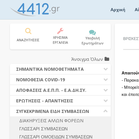
Skip
to
Αρχική
Α
content
ΧΡΗΣΙΜΑ
Υποβολή
ΒΡΙΣΚΕΣ
ΑΝΑΖΗΤΗΣΕΙΣ
ΕΡΓΑΛΕΙΑ
Ερωτημάτων
Άνοιγμα Όλων
ΣΗΜΑΝΤΙΚΑ ΝΟΜΟΘΕΤΗΜΑΤΑ
Απαιτού
ΔΗΜΟΣΙΕΣ ΣΥΜΒΑΣΕΙΣ (Ν. 4412/2016)
ΝΟΜΟΘΕΣΙΑ COVID-19
- Παρακα
ΔΗΜΟΤΙΚΟΣ ΚΩΔΙΚΑΣ (Ν.3463/2006)
- Μπορεί
ΝΟΜΟΘΕΣΙΑ - ΝΟΜΟΛΟΓΙΑ COVID -19
ΑΠΟΦΑΣΕΙΣ Α.Ε.Π.Π. - Ε.Α.ΔΗ.ΣΥ.
ΚΑΛΛΙΚΡΑΤΗΣ (Ν.3852/2010)
και έπει
ΕΡΩΤΗΣΕΙΣ - ΑΠΑΝΤΗΣΕΙΣ
ΠΡΟΔΙΚΑΣΤΙΚΗ ΠΡΟΣΦΥΓΗ
ΕΡΩΤΗΣΕΙΣ - ΑΠΑΝΤΗΣΕΙΣ
ΝΟΜΟΘΕΣΙΑ - ΝΟΜΟΛΟΓΙΑ (ΣΥΝΟΛΟ)
ΓΕΝΙΚΟΙ ΚΑΝΟΝΕΣ
Ν. 4782/2021 - ΤΡΟΠΟΠΟΙΗΣΗ
ΣΥΓΚΕΚΡΙΜΕΝΑ ΕΙΔΗ ΣΥΜΒΑΣΕΩΝ
4412/2016
ΠΡΟΕΤΟΙΜΑΣΙΑ – ΔΗΜΟΣΙΟΤΗΤΑ
ΔΙΑΚΗΡΥΞΕΙΣ ΑΛΛΩΝ ΦΟΡΕΩΝ
ΔΙΕΞΑΓΩΓΗ ΔΙΑΔΙΚΑΣΙΑΣ
ΔΙΚΑΙΟΥΜΕΝΟΙ ΣΥΜΜΕΤΟΧΗΣ
ΓΛΩΣΣΑΡΙ ΣΥΜΒΑΣΕΩΝ
ΔΙΑΔΙΚΑΣΙΕΣ ΑΝΑΘΕΣΗΣ
ΠΡΟΣΦΟΡΕΣ – ΔΙΚΑΙΟΛΟΓΗΤΙΚΑ
ΣΥΜΜΕΤΟΧΗΣ
ΓΛΩΣΣΑΡΙ ΟΜΟΕΙΔΩΝ ΣΥΜΒΑΣΕΩΝ
ΓΕΝΙΚΟΙ ΚΑΝΟΝΕΣ