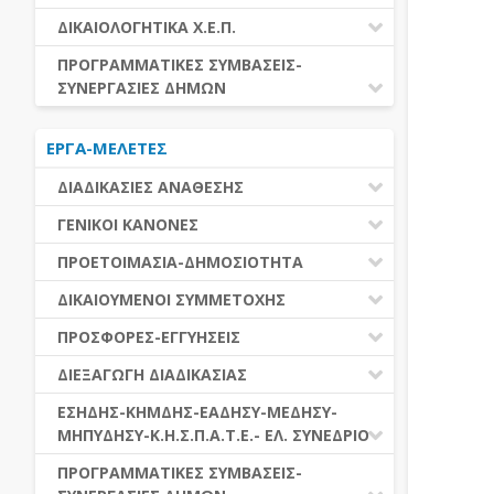
ΕΚΤΕΛΕΣΗ ΥΠΗΡΕΣΙΩΝ
ΕΑΑΔΗΣΥ
ΔΙΚΑΙΟΛΟΓΗΤΙΚΑ Χ.Ε.Π.
ΕΚΤΕΛΕΣΗ ΠΡΟΜΗΘΕΙΩΝ
ΕΑΔΗΣΥ
ΔΙΚΑΙΟΛΟΓΗΤΙΚΑ Χ.Ε.Π.
ΠΡΟΓΡΑΜΜΑΤΙΚΕΣ ΣΥΜΒΑΣΕΙΣ-
ΕΛ.ΣΥΝΕΔΡΙΟ
ΣΥΝΕΡΓΑΣΙΕΣ ΔΗΜΩΝ
ΕΣΗΔΗΣ
ΔΙΑΔΗΜΟΤΙΚΗ ΣΥΝΕΡΓΑΣΙΑ
ΚΗΜΔΗΣ
ΕΡΓΑ-ΜΕΛΕΤΕΣ
ΔΙΕΘΝΕΣ ΚΑΙ ΕΥΡΩΠΑΙΚΟ ΕΠΙΠΕΔΟ
ΜΕΔΗΣΥ-ΜΗΠΥΔΗΣΥ
ΠΡΟΓΡΑΜΜΑΤΙΚΕΣ ΣΥΜΒΑΣΕΙΣ
ΔΙΑΔΙΚΑΣΙΕΣ ΑΝΑΘΕΣΗΣ
ΔΙΑΔΙΚΑΣΙΕΣ ΑΝΑΘΕΣΗΣ
ΓΕΝΙΚΟΙ ΚΑΝΟΝΕΣ
ΣΥΓΚΕΝΤΡΩΤΙΚΕΣ ΔΙΑΔΙΚΑΣΙΕΣ
ΠΕΔΙΟ ΕΦΑΡΜΟΓΗΣ-ΕΝΑΡΞΗ ΙΣΧΥΟΣ
ΠΡΟΕΤΟΙΜΑΣΙΑ-ΔΗΜΟΣΙΟΤΗΤΑ
ΑΝΑΘΕΣΗΣ
ΗΛΕΚΤΡΟΝΙΚΑ ΜΕΣΑ
ΠΙΝΑΚΕΣ ΔΗΜΟΣΝΕΤ
ΓΝΩΜΟΔΟΤΙΚΑ ΟΡΓΑΝΑ-ΕΠΙΤΡΟΠΕΣ
ΔΙΚΑΙΟΥΜΕΝΟΙ ΣΥΜΜΕΤΟΧΗΣ
ΓΕΝΙΚΕΣ ΑΡΧΕΣ ΚΑΙ ΚΑΝΟΝΕΣ
ΠΡΟΕΤΟΙΜΑΣΙΑ
ΔΙΚΑΙΟΥΜΕΝΟΙ ΣΥΜΜΕΤΟΧΗΣ
ΠΡΟΣΦΟΡΕΣ-ΕΓΓΥΗΣΕΙΣ
ΑΞΙΑ ΣΥΜΒΑΣΗΣ
ΕΓΓΡΑΦΑ ΤΗΣ ΣΥΜΒΑΣΗΣ
ΚΡΙΤΗΡΙΑ ΕΠΙΛΟΓΗΣ
ΕΓΓΥΗΣΕΙΣ
ΕΙΔΗ ΣΥΜΒΑΣΕΩΝ
ΔΙΕΞΑΓΩΓΗ ΔΙΑΔΙΚΑΣΙΑΣ
ΔΗΜΟΣΙΕΥΣΕΙΣ
ΛΟΓΟΙ ΑΠΟΚΛΕΙΣΜΟΥ
ΠΡΟΣΦΟΡΕΣ
ΔΙΑΦΟΡΑ
ΑΞΙΟΛΟΓΗΣΗ ΚΑΙ ΑΝΑΘΕΣΗ
ΕΝΑΡΞΗ-ΠΡΟΘΕΣΜΙΕΣ
ΕΣΗΔΗΣ-ΚΗΜΔΗΣ-ΕΑΔΗΣΥ-ΜΕΔΗΣΥ-
ΔΙΚΑΙΟΛΟΓΗΤΙΚΑ ΛΟΓΩΝ
ΜΗΠΥΔΗΣΥ-Κ.Η.Σ.Π.Α.Τ.Ε.- ΕΛ. ΣΥΝΕΔΡΙΟ
ΑΠΟΚΛΕΙΣΜΟΥ & ΚΡΙΤΗΡΙΩΝ
ΑΠΟΤΕΛΕΣΜΑ ΔΙΑΔΙΚΑΣΙΑΣ
ΕΠΙΛΟΓΗΣ
ΠΡΟΣΦΥΓΕΣ-ΕΝΣΤΑΣΕΙΣ
ΕΑΑΔΗΣΥ
ΠΡΟΓΡΑΜΜΑΤΙΚΕΣ ΣΥΜΒΑΣΕΙΣ-
ΕΕΕΣ