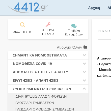
Skip
to
Αρχική
Α
content
ΧΡΗΣΙΜΑ
Υποβολή
ΒΡΙΣΚΕΣ
ΑΝΑΖΗΤΗΣΕΙΣ
ΕΡΓΑΛΕΙΑ
Ερωτημάτων
Άνοιγμα Όλων
ΣΗΜΑΝΤΙΚΑ ΝΟΜΟΘΕΤΗΜΑΤΑ
Απαιτού
ΔΗΜΟΣΙΕΣ ΣΥΜΒΑΣΕΙΣ (Ν. 4412/2016)
ΝΟΜΟΘΕΣΙΑ COVID-19
- Παρακα
ΔΗΜΟΤΙΚΟΣ ΚΩΔΙΚΑΣ (Ν.3463/2006)
- Μπορεί
ΝΟΜΟΘΕΣΙΑ - ΝΟΜΟΛΟΓΙΑ COVID -19
ΑΠΟΦΑΣΕΙΣ Α.Ε.Π.Π. - Ε.Α.ΔΗ.ΣΥ.
ΚΑΛΛΙΚΡΑΤΗΣ (Ν.3852/2010)
και έπει
ΕΡΩΤΗΣΕΙΣ - ΑΠΑΝΤΗΣΕΙΣ
ΠΡΟΔΙΚΑΣΤΙΚΗ ΠΡΟΣΦΥΓΗ
ΕΡΩΤΗΣΕΙΣ - ΑΠΑΝΤΗΣΕΙΣ
ΝΟΜΟΘΕΣΙΑ - ΝΟΜΟΛΟΓΙΑ (ΣΥΝΟΛΟ)
ΓΕΝΙΚΟΙ ΚΑΝΟΝΕΣ
Ν. 4782/2021 - ΤΡΟΠΟΠΟΙΗΣΗ
ΣΥΓΚΕΚΡΙΜΕΝΑ ΕΙΔΗ ΣΥΜΒΑΣΕΩΝ
4412/2016
ΠΡΟΕΤΟΙΜΑΣΙΑ – ΔΗΜΟΣΙΟΤΗΤΑ
ΔΙΑΚΗΡΥΞΕΙΣ ΑΛΛΩΝ ΦΟΡΕΩΝ
ΔΙΕΞΑΓΩΓΗ ΔΙΑΔΙΚΑΣΙΑΣ
ΔΙΚΑΙΟΥΜΕΝΟΙ ΣΥΜΜΕΤΟΧΗΣ
ΓΛΩΣΣΑΡΙ ΣΥΜΒΑΣΕΩΝ
ΔΙΑΔΙΚΑΣΙΕΣ ΑΝΑΘΕΣΗΣ
ΠΡΟΣΦΟΡΕΣ – ΔΙΚΑΙΟΛΟΓΗΤΙΚΑ
ΣΥΜΜΕΤΟΧΗΣ
ΓΛΩΣΣΑΡΙ ΟΜΟΕΙΔΩΝ ΣΥΜΒΑΣΕΩΝ
ΓΕΝΙΚΟΙ ΚΑΝΟΝΕΣ