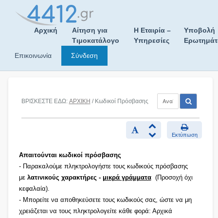
Skip
to
content
Αρχική
Αίτηση για
Η Εταιρία –
Υποβολή
Τιμοκατάλογο
Υπηρεσίες
Ερωτημά
Επικοινωνία
Σύνδεση
ΒΡΙΣΚΕΣΤΕ ΕΔΩ:
ΑΡΧΙΚΗ
/ Κωδικοί Πρόσβασης
Εκτύπωση
Απαιτούνται κωδικοί πρόσβασης
- Παρακαλούμε πληκτρολογήστε τους κωδικούς πρόσβασης
με
λατινικούς χαρακτήρες -
μικρά γράμματα
(Προσοχή όχι
κεφαλαία).
- Μπορείτε να αποθηκεύσετε τους κωδικούς σας, ώστε να μη
χρειάζεται να τους πληκτρολογείτε κάθε φορά: Αρχικά