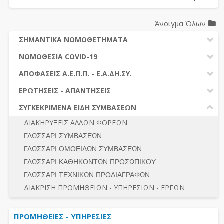
Άνοιγμα Όλων
ΣΗΜΑΝΤΙΚΑ ΝΟΜΟΘΕΤΗΜΑΤΑ
ΔΗΜΟΣΙΕΣ ΣΥΜΒΑΣΕΙΣ (Ν. 4412/2016)
ΝΟΜΟΘΕΣΙΑ COVID-19
ΔΗΜΟΤΙΚΟΣ ΚΩΔΙΚΑΣ (Ν.3463/2006)
ΝΟΜΟΘΕΣΙΑ - ΝΟΜΟΛΟΓΙΑ COVID -19
ΑΠΟΦΑΣΕΙΣ Α.Ε.Π.Π. - Ε.Α.ΔΗ.ΣΥ.
ΚΑΛΛΙΚΡΑΤΗΣ (Ν.3852/2010)
ΕΡΩΤΗΣΕΙΣ - ΑΠΑΝΤΗΣΕΙΣ
ΠΡΟΔΙΚΑΣΤΙΚΗ ΠΡΟΣΦΥΓΗ
ΕΡΩΤΗΣΕΙΣ - ΑΠΑΝΤΗΣΕΙΣ
ΝΟΜΟΘΕΣΙΑ - ΝΟΜΟΛΟΓΙΑ (ΣΥΝΟΛΟ)
ΓΕΝΙΚΟΙ ΚΑΝΟΝΕΣ
Ν. 4782/2021 - ΤΡΟΠΟΠΟΙΗΣΗ 4412/2016
ΣΥΓΚΕΚΡΙΜΕΝΑ ΕΙΔΗ ΣΥΜΒΑΣΕΩΝ
ΠΡΟΕΤΟΙΜΑΣΙΑ – ΔΗΜΟΣΙΟΤΗΤΑ
ΔΙΕΞΑΓΩΓΗ ΔΙΑΔΙΚΑΣΙΑΣ
ΔΙΑΚΗΡΥΞΕΙΣ ΑΛΛΩΝ ΦΟΡΕΩΝ
ΔΙΚΑΙΟΥΜΕΝΟΙ ΣΥΜΜΕΤΟΧΗΣ
ΔΙΑΔΙΚΑΣΙΕΣ ΑΝΑΘΕΣΗΣ
ΓΛΩΣΣΑΡΙ ΣΥΜΒΑΣΕΩΝ
ΠΡΟΣΦΟΡΕΣ – ΔΙΚΑΙΟΛΟΓΗΤΙΚΑ ΣΥΜΜΕΤΟΧΗΣ
ΓΕΝΙΚΟΙ ΚΑΝΟΝΕΣ
ΓΛΩΣΣΑΡΙ ΟΜΟΕΙΔΩΝ ΣΥΜΒΑΣΕΩΝ
ΔΙΕΞΑΓΩΓΗ ΔΙΑΔΙΚΑΣΙΑΣ
ΠΡΟΕΤΟΙΜΑΣΙΑ - ΔΗΜΟΣΙΟΤΗΤΑ
ΓΛΩΣΣΑΡΙ ΚΑΘΗΚΟΝΤΩΝ ΠΡΟΣΩΠΙΚΟΥ
ΕΣΗΔΗΣ – ΚΗΜΔΗΣ
ΛΟΓΟΙ ΑΠΟΚΛΕΙΣΜΟΥ-ΔΙΚΑΙΟΥΜΕΝΟΙ ΣΥΜΜΕΤΟΧΗΣ
ΓΛΩΣΣΑΡΙ ΤΕΧΝΙΚΩΝ ΠΡΟΔΙΑΓΡΑΦΩΝ
ΠΕΡΙΛΗΨΕΙΣ ΑΠΟΦΑΣΕΩΝ Α.Ε.Π.Π. - Ε.Α.ΔΗ.ΣΥ.
ΠΡΟΣΦΟΡΕΣ - ΔΙΚΑΙΟΛΟΓΗΤΙΚΑ ΣΥΜΜΕΤΟΧΗΣ
ΣΥΝΟΛΟ
ΔΙΑΚΡΙΣΗ ΠΡΟΜΗΘΕΙΩΝ - ΥΠΗΡΕΣΙΩΝ - ΕΡΓΩΝ
ΕΝΣΤΑΣΕΙΣ - ΠΡΟΣΦΥΓΕΣ
ΕΚΤΕΛΕΣΗ - ΠΛΗΡΩΜΗ - ΚΡΑΤΗΣΕΙΣ
ΠΡΟΜΗΘΕΙΕΣ - ΥΠΗΡΕΣΙΕΣ
ΕΚΤΕΛΕΣΗ ΕΡΓΩΝ - ΜΕΛΕΤΩΝ