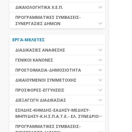
ΕΚΤΕΛΕΣΗ ΥΠΗΡΕΣΙΩΝ
ΕΑΑΔΗΣΥ
ΔΙΚΑΙΟΛΟΓΗΤΙΚΑ Χ.Ε.Π.
ΕΚΤΕΛΕΣΗ ΠΡΟΜΗΘΕΙΩΝ
ΕΑΔΗΣΥ
ΔΙΚΑΙΟΛΟΓΗΤΙΚΑ Χ.Ε.Π.
ΠΡΟΓΡΑΜΜΑΤΙΚΕΣ ΣΥΜΒΑΣΕΙΣ-
ΕΛ.ΣΥΝΕΔΡΙΟ
ΣΥΝΕΡΓΑΣΙΕΣ ΔΗΜΩΝ
ΕΣΗΔΗΣ
ΔΙΑΔΗΜΟΤΙΚΗ ΣΥΝΕΡΓΑΣΙΑ
ΚΗΜΔΗΣ
ΕΡΓΑ-ΜΕΛΕΤΕΣ
ΔΙΕΘΝΕΣ ΚΑΙ ΕΥΡΩΠΑΙΚΟ ΕΠΙΠΕΔΟ
ΜΕΔΗΣΥ-ΜΗΠΥΔΗΣΥ
ΠΡΟΓΡΑΜΜΑΤΙΚΕΣ ΣΥΜΒΑΣΕΙΣ
ΔΙΑΔΙΚΑΣΙΕΣ ΑΝΑΘΕΣΗΣ
ΔΙΑΔΙΚΑΣΙΕΣ ΑΝΑΘΕΣΗΣ
ΓΕΝΙΚΟΙ ΚΑΝΟΝΕΣ
ΣΥΓΚΕΝΤΡΩΤΙΚΕΣ ΔΙΑΔΙΚΑΣΙΕΣ
ΠΕΔΙΟ ΕΦΑΡΜΟΓΗΣ-ΕΝΑΡΞΗ ΙΣΧΥΟΣ
ΠΡΟΕΤΟΙΜΑΣΙΑ-ΔΗΜΟΣΙΟΤΗΤΑ
ΑΝΑΘΕΣΗΣ
ΗΛΕΚΤΡΟΝΙΚΑ ΜΕΣΑ
ΠΙΝΑΚΕΣ ΔΗΜΟΣΝΕΤ
ΓΝΩΜΟΔΟΤΙΚΑ ΟΡΓΑΝΑ-ΕΠΙΤΡΟΠΕΣ
ΔΙΚΑΙΟΥΜΕΝΟΙ ΣΥΜΜΕΤΟΧΗΣ
ΓΕΝΙΚΕΣ ΑΡΧΕΣ ΚΑΙ ΚΑΝΟΝΕΣ
ΠΡΟΕΤΟΙΜΑΣΙΑ
ΔΙΚΑΙΟΥΜΕΝΟΙ ΣΥΜΜΕΤΟΧΗΣ
ΠΡΟΣΦΟΡΕΣ-ΕΓΓΥΗΣΕΙΣ
ΑΞΙΑ ΣΥΜΒΑΣΗΣ
ΕΓΓΡΑΦΑ ΤΗΣ ΣΥΜΒΑΣΗΣ
ΚΡΙΤΗΡΙΑ ΕΠΙΛΟΓΗΣ
ΕΓΓΥΗΣΕΙΣ
ΕΙΔΗ ΣΥΜΒΑΣΕΩΝ
ΔΙΕΞΑΓΩΓΗ ΔΙΑΔΙΚΑΣΙΑΣ
ΔΗΜΟΣΙΕΥΣΕΙΣ
ΛΟΓΟΙ ΑΠΟΚΛΕΙΣΜΟΥ
ΠΡΟΣΦΟΡΕΣ
ΔΙΑΦΟΡΑ
ΑΞΙΟΛΟΓΗΣΗ ΚΑΙ ΑΝΑΘΕΣΗ
ΕΝΑΡΞΗ-ΠΡΟΘΕΣΜΙΕΣ
ΕΣΗΔΗΣ-ΚΗΜΔΗΣ-ΕΑΔΗΣΥ-ΜΕΔΗΣΥ-
ΔΙΚΑΙΟΛΟΓΗΤΙΚΑ ΛΟΓΩΝ
ΜΗΠΥΔΗΣΥ-Κ.Η.Σ.Π.Α.Τ.Ε.- ΕΛ. ΣΥΝΕΔΡΙΟ
ΑΠΟΚΛΕΙΣΜΟΥ & ΚΡΙΤΗΡΙΩΝ
ΑΠΟΤΕΛΕΣΜΑ ΔΙΑΔΙΚΑΣΙΑΣ
ΕΠΙΛΟΓΗΣ
ΠΡΟΣΦΥΓΕΣ-ΕΝΣΤΑΣΕΙΣ
ΕΑΑΔΗΣΥ
ΠΡΟΓΡΑΜΜΑΤΙΚΕΣ ΣΥΜΒΑΣΕΙΣ-
ΕΕΕΣ