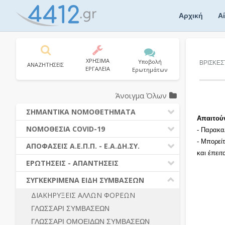
Skip
to
Αρχική
Α
content
ΧΡΗΣΙΜΑ
Υποβολή
ΒΡΙΣΚΕΣ
ΑΝΑΖΗΤΗΣΕΙΣ
ΕΡΓΑΛΕΙΑ
Ερωτημάτων
Άνοιγμα Όλων
ΣΗΜΑΝΤΙΚΑ ΝΟΜΟΘΕΤΗΜΑΤΑ
Απαιτού
ΔΗΜΟΣΙΕΣ ΣΥΜΒΑΣΕΙΣ (Ν. 4412/2016)
ΝΟΜΟΘΕΣΙΑ COVID-19
- Παρακα
ΔΗΜΟΤΙΚΟΣ ΚΩΔΙΚΑΣ (Ν.3463/2006)
- Μπορεί
ΝΟΜΟΘΕΣΙΑ - ΝΟΜΟΛΟΓΙΑ COVID -19
ΑΠΟΦΑΣΕΙΣ Α.Ε.Π.Π. - Ε.Α.ΔΗ.ΣΥ.
ΚΑΛΛΙΚΡΑΤΗΣ (Ν.3852/2010)
και έπει
ΕΡΩΤΗΣΕΙΣ - ΑΠΑΝΤΗΣΕΙΣ
ΠΡΟΔΙΚΑΣΤΙΚΗ ΠΡΟΣΦΥΓΗ
ΕΡΩΤΗΣΕΙΣ - ΑΠΑΝΤΗΣΕΙΣ
ΝΟΜΟΘΕΣΙΑ - ΝΟΜΟΛΟΓΙΑ (ΣΥΝΟΛΟ)
ΓΕΝΙΚΟΙ ΚΑΝΟΝΕΣ
Ν. 4782/2021 - ΤΡΟΠΟΠΟΙΗΣΗ
ΣΥΓΚΕΚΡΙΜΕΝΑ ΕΙΔΗ ΣΥΜΒΑΣΕΩΝ
4412/2016
ΠΡΟΕΤΟΙΜΑΣΙΑ – ΔΗΜΟΣΙΟΤΗΤΑ
ΔΙΑΚΗΡΥΞΕΙΣ ΑΛΛΩΝ ΦΟΡΕΩΝ
ΔΙΕΞΑΓΩΓΗ ΔΙΑΔΙΚΑΣΙΑΣ
ΔΙΚΑΙΟΥΜΕΝΟΙ ΣΥΜΜΕΤΟΧΗΣ
ΓΛΩΣΣΑΡΙ ΣΥΜΒΑΣΕΩΝ
ΔΙΑΔΙΚΑΣΙΕΣ ΑΝΑΘΕΣΗΣ
ΠΡΟΣΦΟΡΕΣ – ΔΙΚΑΙΟΛΟΓΗΤΙΚΑ
ΣΥΜΜΕΤΟΧΗΣ
ΓΛΩΣΣΑΡΙ ΟΜΟΕΙΔΩΝ ΣΥΜΒΑΣΕΩΝ
ΓΕΝΙΚΟΙ ΚΑΝΟΝΕΣ