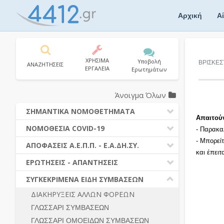
Skip
to
Αρχική
Α
content
ΧΡΗΣΙΜΑ
Υποβολή
ΒΡΙΣΚΕΣ
ΑΝΑΖΗΤΗΣΕΙΣ
ΕΡΓΑΛΕΙΑ
Ερωτημάτων
Άνοιγμα Όλων
ΣΗΜΑΝΤΙΚΑ ΝΟΜΟΘΕΤΗΜΑΤΑ
Απαιτού
ΔΗΜΟΣΙΕΣ ΣΥΜΒΑΣΕΙΣ (Ν. 4412/2016)
ΝΟΜΟΘΕΣΙΑ COVID-19
- Παρακα
ΔΗΜΟΤΙΚΟΣ ΚΩΔΙΚΑΣ (Ν.3463/2006)
- Μπορεί
ΝΟΜΟΘΕΣΙΑ - ΝΟΜΟΛΟΓΙΑ COVID -19
ΑΠΟΦΑΣΕΙΣ Α.Ε.Π.Π. - Ε.Α.ΔΗ.ΣΥ.
ΚΑΛΛΙΚΡΑΤΗΣ (Ν.3852/2010)
και έπει
ΕΡΩΤΗΣΕΙΣ - ΑΠΑΝΤΗΣΕΙΣ
ΠΡΟΔΙΚΑΣΤΙΚΗ ΠΡΟΣΦΥΓΗ
ΕΡΩΤΗΣΕΙΣ - ΑΠΑΝΤΗΣΕΙΣ
ΝΟΜΟΘΕΣΙΑ - ΝΟΜΟΛΟΓΙΑ (ΣΥΝΟΛΟ)
ΓΕΝΙΚΟΙ ΚΑΝΟΝΕΣ
Ν. 4782/2021 - ΤΡΟΠΟΠΟΙΗΣΗ
ΣΥΓΚΕΚΡΙΜΕΝΑ ΕΙΔΗ ΣΥΜΒΑΣΕΩΝ
4412/2016
ΠΡΟΕΤΟΙΜΑΣΙΑ – ΔΗΜΟΣΙΟΤΗΤΑ
ΔΙΑΚΗΡΥΞΕΙΣ ΑΛΛΩΝ ΦΟΡΕΩΝ
ΔΙΕΞΑΓΩΓΗ ΔΙΑΔΙΚΑΣΙΑΣ
ΔΙΚΑΙΟΥΜΕΝΟΙ ΣΥΜΜΕΤΟΧΗΣ
ΓΛΩΣΣΑΡΙ ΣΥΜΒΑΣΕΩΝ
ΔΙΑΔΙΚΑΣΙΕΣ ΑΝΑΘΕΣΗΣ
ΠΡΟΣΦΟΡΕΣ – ΔΙΚΑΙΟΛΟΓΗΤΙΚΑ
ΣΥΜΜΕΤΟΧΗΣ
ΓΛΩΣΣΑΡΙ ΟΜΟΕΙΔΩΝ ΣΥΜΒΑΣΕΩΝ
ΓΕΝΙΚΟΙ ΚΑΝΟΝΕΣ