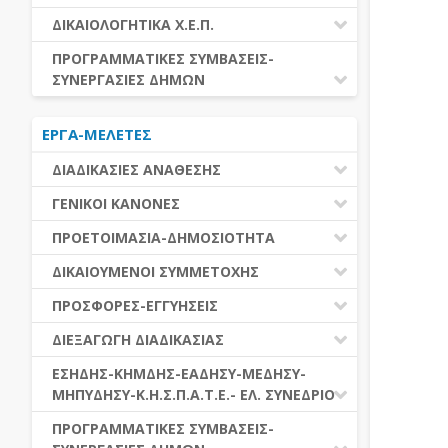
ΕΚΤΕΛΕΣΗ ΥΠΗΡΕΣΙΩΝ
ΕΑΑΔΗΣΥ
ΔΙΚΑΙΟΛΟΓΗΤΙΚΑ Χ.Ε.Π.
ΕΚΤΕΛΕΣΗ ΠΡΟΜΗΘΕΙΩΝ
ΕΑΔΗΣΥ
ΔΙΚΑΙΟΛΟΓΗΤΙΚΑ Χ.Ε.Π.
ΠΡΟΓΡΑΜΜΑΤΙΚΕΣ ΣΥΜΒΑΣΕΙΣ-
ΕΛ.ΣΥΝΕΔΡΙΟ
ΣΥΝΕΡΓΑΣΙΕΣ ΔΗΜΩΝ
ΕΣΗΔΗΣ
ΔΙΑΔΗΜΟΤΙΚΗ ΣΥΝΕΡΓΑΣΙΑ
ΚΗΜΔΗΣ
ΕΡΓΑ-ΜΕΛΕΤΕΣ
ΔΙΕΘΝΕΣ ΚΑΙ ΕΥΡΩΠΑΙΚΟ ΕΠΙΠΕΔΟ
ΜΕΔΗΣΥ-ΜΗΠΥΔΗΣΥ
ΠΡΟΓΡΑΜΜΑΤΙΚΕΣ ΣΥΜΒΑΣΕΙΣ
ΔΙΑΔΙΚΑΣΙΕΣ ΑΝΑΘΕΣΗΣ
ΔΙΑΔΙΚΑΣΙΕΣ ΑΝΑΘΕΣΗΣ
ΓΕΝΙΚΟΙ ΚΑΝΟΝΕΣ
ΣΥΓΚΕΝΤΡΩΤΙΚΕΣ ΔΙΑΔΙΚΑΣΙΕΣ
ΠΕΔΙΟ ΕΦΑΡΜΟΓΗΣ-ΕΝΑΡΞΗ ΙΣΧΥΟΣ
ΠΡΟΕΤΟΙΜΑΣΙΑ-ΔΗΜΟΣΙΟΤΗΤΑ
ΑΝΑΘΕΣΗΣ
ΗΛΕΚΤΡΟΝΙΚΑ ΜΕΣΑ
ΠΙΝΑΚΕΣ ΔΗΜΟΣΝΕΤ
ΓΝΩΜΟΔΟΤΙΚΑ ΟΡΓΑΝΑ-ΕΠΙΤΡΟΠΕΣ
ΔΙΚΑΙΟΥΜΕΝΟΙ ΣΥΜΜΕΤΟΧΗΣ
ΓΕΝΙΚΕΣ ΑΡΧΕΣ ΚΑΙ ΚΑΝΟΝΕΣ
ΠΡΟΕΤΟΙΜΑΣΙΑ
ΔΙΚΑΙΟΥΜΕΝΟΙ ΣΥΜΜΕΤΟΧΗΣ
ΠΡΟΣΦΟΡΕΣ-ΕΓΓΥΗΣΕΙΣ
ΑΞΙΑ ΣΥΜΒΑΣΗΣ
ΕΓΓΡΑΦΑ ΤΗΣ ΣΥΜΒΑΣΗΣ
ΚΡΙΤΗΡΙΑ ΕΠΙΛΟΓΗΣ
ΕΓΓΥΗΣΕΙΣ
ΕΙΔΗ ΣΥΜΒΑΣΕΩΝ
ΔΙΕΞΑΓΩΓΗ ΔΙΑΔΙΚΑΣΙΑΣ
ΔΗΜΟΣΙΕΥΣΕΙΣ
ΛΟΓΟΙ ΑΠΟΚΛΕΙΣΜΟΥ
ΠΡΟΣΦΟΡΕΣ
ΔΙΑΦΟΡΑ
ΑΞΙΟΛΟΓΗΣΗ ΚΑΙ ΑΝΑΘΕΣΗ
ΕΝΑΡΞΗ-ΠΡΟΘΕΣΜΙΕΣ
ΕΣΗΔΗΣ-ΚΗΜΔΗΣ-ΕΑΔΗΣΥ-ΜΕΔΗΣΥ-
ΔΙΚΑΙΟΛΟΓΗΤΙΚΑ ΛΟΓΩΝ
ΜΗΠΥΔΗΣΥ-Κ.Η.Σ.Π.Α.Τ.Ε.- ΕΛ. ΣΥΝΕΔΡΙΟ
ΑΠΟΚΛΕΙΣΜΟΥ & ΚΡΙΤΗΡΙΩΝ
ΑΠΟΤΕΛΕΣΜΑ ΔΙΑΔΙΚΑΣΙΑΣ
ΕΠΙΛΟΓΗΣ
ΠΡΟΣΦΥΓΕΣ-ΕΝΣΤΑΣΕΙΣ
ΕΑΑΔΗΣΥ
ΠΡΟΓΡΑΜΜΑΤΙΚΕΣ ΣΥΜΒΑΣΕΙΣ-
ΕΕΕΣ