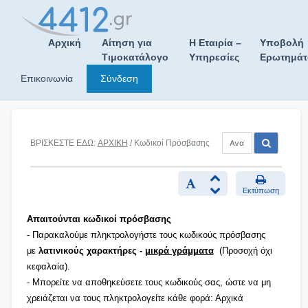
Skip
to
content
Αρχική
Αίτηση για
Η Εταιρία –
Υποβολή
Τιμοκατάλογο
Υπηρεσίες
Ερωτημά
Επικοινωνία
Σύνδεση
ΒΡΙΣΚΕΣΤΕ ΕΔΩ:
ΑΡΧΙΚΗ
/ Κωδικοί Πρόσβασης
Εκτύπωση
Απαιτούνται κωδικοί πρόσβασης
- Παρακαλούμε πληκτρολογήστε τους κωδικούς πρόσβασης
με
λατινικούς χαρακτήρες -
μικρά γράμματα
(Προσοχή όχι
κεφαλαία).
- Μπορείτε να αποθηκεύσετε τους κωδικούς σας, ώστε να μη
χρειάζεται να τους πληκτρολογείτε κάθε φορά: Αρχικά