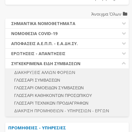
Άνοιγμα Όλων
ΣΗΜΑΝΤΙΚΑ ΝΟΜΟΘΕΤΗΜΑΤΑ
ΔΗΜΟΣΙΕΣ ΣΥΜΒΑΣΕΙΣ (Ν. 4412/2016)
ΝΟΜΟΘΕΣΙΑ COVID-19
ΔΗΜΟΤΙΚΟΣ ΚΩΔΙΚΑΣ (Ν.3463/2006)
ΝΟΜΟΘΕΣΙΑ - ΝΟΜΟΛΟΓΙΑ COVID -19
ΑΠΟΦΑΣΕΙΣ Α.Ε.Π.Π. - Ε.Α.ΔΗ.ΣΥ.
ΚΑΛΛΙΚΡΑΤΗΣ (Ν.3852/2010)
ΕΡΩΤΗΣΕΙΣ - ΑΠΑΝΤΗΣΕΙΣ
ΠΡΟΔΙΚΑΣΤΙΚΗ ΠΡΟΣΦΥΓΗ
ΕΡΩΤΗΣΕΙΣ - ΑΠΑΝΤΗΣΕΙΣ
ΝΟΜΟΘΕΣΙΑ - ΝΟΜΟΛΟΓΙΑ (ΣΥΝΟΛΟ)
ΓΕΝΙΚΟΙ ΚΑΝΟΝΕΣ
Ν. 4782/2021 - ΤΡΟΠΟΠΟΙΗΣΗ 4412/2016
ΣΥΓΚΕΚΡΙΜΕΝΑ ΕΙΔΗ ΣΥΜΒΑΣΕΩΝ
ΠΡΟΕΤΟΙΜΑΣΙΑ – ΔΗΜΟΣΙΟΤΗΤΑ
ΔΙΕΞΑΓΩΓΗ ΔΙΑΔΙΚΑΣΙΑΣ
ΔΙΑΚΗΡΥΞΕΙΣ ΑΛΛΩΝ ΦΟΡΕΩΝ
ΔΙΚΑΙΟΥΜΕΝΟΙ ΣΥΜΜΕΤΟΧΗΣ
ΔΙΑΔΙΚΑΣΙΕΣ ΑΝΑΘΕΣΗΣ
ΓΛΩΣΣΑΡΙ ΣΥΜΒΑΣΕΩΝ
ΠΡΟΣΦΟΡΕΣ – ΔΙΚΑΙΟΛΟΓΗΤΙΚΑ ΣΥΜΜΕΤΟΧΗΣ
ΓΕΝΙΚΟΙ ΚΑΝΟΝΕΣ
ΓΛΩΣΣΑΡΙ ΟΜΟΕΙΔΩΝ ΣΥΜΒΑΣΕΩΝ
ΔΙΕΞΑΓΩΓΗ ΔΙΑΔΙΚΑΣΙΑΣ
ΠΡΟΕΤΟΙΜΑΣΙΑ - ΔΗΜΟΣΙΟΤΗΤΑ
ΓΛΩΣΣΑΡΙ ΚΑΘΗΚΟΝΤΩΝ ΠΡΟΣΩΠΙΚΟΥ
ΕΣΗΔΗΣ – ΚΗΜΔΗΣ
ΛΟΓΟΙ ΑΠΟΚΛΕΙΣΜΟΥ-ΔΙΚΑΙΟΥΜΕΝΟΙ ΣΥΜΜΕΤΟΧΗΣ
ΓΛΩΣΣΑΡΙ ΤΕΧΝΙΚΩΝ ΠΡΟΔΙΑΓΡΑΦΩΝ
ΠΕΡΙΛΗΨΕΙΣ ΑΠΟΦΑΣΕΩΝ Α.Ε.Π.Π. - Ε.Α.ΔΗ.ΣΥ.
ΠΡΟΣΦΟΡΕΣ - ΔΙΚΑΙΟΛΟΓΗΤΙΚΑ ΣΥΜΜΕΤΟΧΗΣ
ΣΥΝΟΛΟ
ΔΙΑΚΡΙΣΗ ΠΡΟΜΗΘΕΙΩΝ - ΥΠΗΡΕΣΙΩΝ - ΕΡΓΩΝ
ΕΝΣΤΑΣΕΙΣ - ΠΡΟΣΦΥΓΕΣ
ΕΚΤΕΛΕΣΗ - ΠΛΗΡΩΜΗ - ΚΡΑΤΗΣΕΙΣ
ΠΡΟΜΗΘΕΙΕΣ - ΥΠΗΡΕΣΙΕΣ
ΕΚΤΕΛΕΣΗ ΕΡΓΩΝ - ΜΕΛΕΤΩΝ