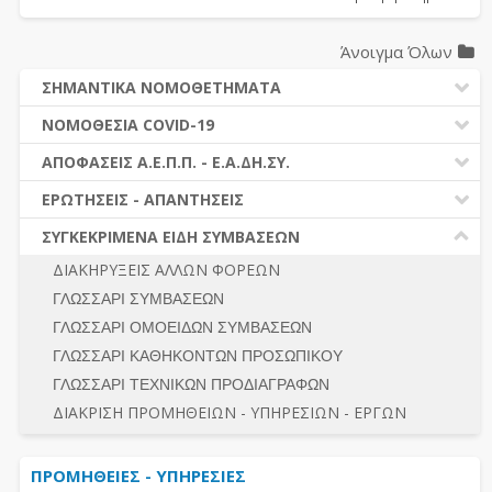
Άνοιγμα Όλων
ΣΗΜΑΝΤΙΚΑ ΝΟΜΟΘΕΤΗΜΑΤΑ
ΔΗΜΟΣΙΕΣ ΣΥΜΒΑΣΕΙΣ (Ν. 4412/2016)
ΝΟΜΟΘΕΣΙΑ COVID-19
ΔΗΜΟΤΙΚΟΣ ΚΩΔΙΚΑΣ (Ν.3463/2006)
ΝΟΜΟΘΕΣΙΑ - ΝΟΜΟΛΟΓΙΑ COVID -19
ΑΠΟΦΑΣΕΙΣ Α.Ε.Π.Π. - Ε.Α.ΔΗ.ΣΥ.
ΚΑΛΛΙΚΡΑΤΗΣ (Ν.3852/2010)
ΕΡΩΤΗΣΕΙΣ - ΑΠΑΝΤΗΣΕΙΣ
ΠΡΟΔΙΚΑΣΤΙΚΗ ΠΡΟΣΦΥΓΗ
ΕΡΩΤΗΣΕΙΣ - ΑΠΑΝΤΗΣΕΙΣ
ΝΟΜΟΘΕΣΙΑ - ΝΟΜΟΛΟΓΙΑ (ΣΥΝΟΛΟ)
ΓΕΝΙΚΟΙ ΚΑΝΟΝΕΣ
Ν. 4782/2021 - ΤΡΟΠΟΠΟΙΗΣΗ 4412/2016
ΣΥΓΚΕΚΡΙΜΕΝΑ ΕΙΔΗ ΣΥΜΒΑΣΕΩΝ
ΠΡΟΕΤΟΙΜΑΣΙΑ – ΔΗΜΟΣΙΟΤΗΤΑ
ΔΙΕΞΑΓΩΓΗ ΔΙΑΔΙΚΑΣΙΑΣ
ΔΙΑΚΗΡΥΞΕΙΣ ΑΛΛΩΝ ΦΟΡΕΩΝ
ΔΙΚΑΙΟΥΜΕΝΟΙ ΣΥΜΜΕΤΟΧΗΣ
ΔΙΑΔΙΚΑΣΙΕΣ ΑΝΑΘΕΣΗΣ
ΓΛΩΣΣΑΡΙ ΣΥΜΒΑΣΕΩΝ
ΠΡΟΣΦΟΡΕΣ – ΔΙΚΑΙΟΛΟΓΗΤΙΚΑ ΣΥΜΜΕΤΟΧΗΣ
ΓΕΝΙΚΟΙ ΚΑΝΟΝΕΣ
ΓΛΩΣΣΑΡΙ ΟΜΟΕΙΔΩΝ ΣΥΜΒΑΣΕΩΝ
ΔΙΕΞΑΓΩΓΗ ΔΙΑΔΙΚΑΣΙΑΣ
ΠΡΟΕΤΟΙΜΑΣΙΑ - ΔΗΜΟΣΙΟΤΗΤΑ
ΓΛΩΣΣΑΡΙ ΚΑΘΗΚΟΝΤΩΝ ΠΡΟΣΩΠΙΚΟΥ
ΕΣΗΔΗΣ – ΚΗΜΔΗΣ
ΛΟΓΟΙ ΑΠΟΚΛΕΙΣΜΟΥ-ΔΙΚΑΙΟΥΜΕΝΟΙ ΣΥΜΜΕΤΟΧΗΣ
ΓΛΩΣΣΑΡΙ ΤΕΧΝΙΚΩΝ ΠΡΟΔΙΑΓΡΑΦΩΝ
ΠΕΡΙΛΗΨΕΙΣ ΑΠΟΦΑΣΕΩΝ Α.Ε.Π.Π. - Ε.Α.ΔΗ.ΣΥ.
ΠΡΟΣΦΟΡΕΣ - ΔΙΚΑΙΟΛΟΓΗΤΙΚΑ ΣΥΜΜΕΤΟΧΗΣ
ΣΥΝΟΛΟ
ΔΙΑΚΡΙΣΗ ΠΡΟΜΗΘΕΙΩΝ - ΥΠΗΡΕΣΙΩΝ - ΕΡΓΩΝ
ΕΝΣΤΑΣΕΙΣ - ΠΡΟΣΦΥΓΕΣ
ΕΚΤΕΛΕΣΗ - ΠΛΗΡΩΜΗ - ΚΡΑΤΗΣΕΙΣ
ΠΡΟΜΗΘΕΙΕΣ - ΥΠΗΡΕΣΙΕΣ
ΕΚΤΕΛΕΣΗ ΕΡΓΩΝ - ΜΕΛΕΤΩΝ