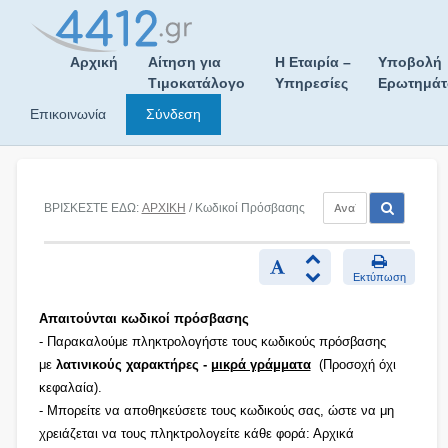
Skip
to
content
Αρχική
Αίτηση για
Η Εταιρία –
Υποβολή
Τιμοκατάλογο
Υπηρεσίες
Ερωτημά
Επικοινωνία
Σύνδεση
ΒΡΙΣΚΕΣΤΕ ΕΔΩ:
ΑΡΧΙΚΗ
/ Κωδικοί Πρόσβασης
Εκτύπωση
Απαιτούνται κωδικοί πρόσβασης
- Παρακαλούμε πληκτρολογήστε τους κωδικούς πρόσβασης
με
λατινικούς χαρακτήρες -
μικρά γράμματα
(Προσοχή όχι
κεφαλαία).
- Μπορείτε να αποθηκεύσετε τους κωδικούς σας, ώστε να μη
χρειάζεται να τους πληκτρολογείτε κάθε φορά: Αρχικά