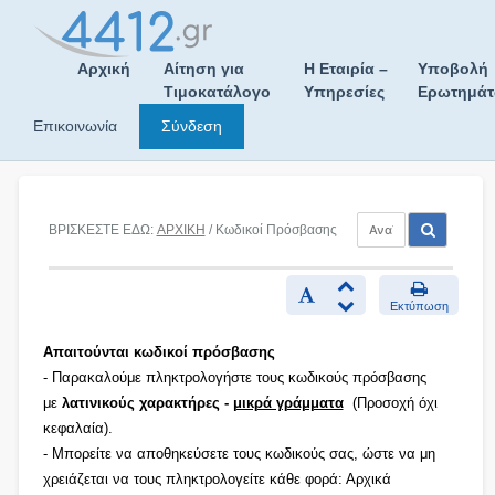
Skip
to
content
Αρχική
Αίτηση για
Η Εταιρία –
Υποβολή
Τιμοκατάλογο
Υπηρεσίες
Ερωτημά
Επικοινωνία
Σύνδεση
ΒΡΙΣΚΕΣΤΕ ΕΔΩ:
ΑΡΧΙΚΗ
/ Κωδικοί Πρόσβασης
Εκτύπωση
Απαιτούνται κωδικοί πρόσβασης
- Παρακαλούμε πληκτρολογήστε τους κωδικούς πρόσβασης
με
λατινικούς χαρακτήρες -
μικρά γράμματα
(Προσοχή όχι
κεφαλαία).
- Μπορείτε να αποθηκεύσετε τους κωδικούς σας, ώστε να μη
χρειάζεται να τους πληκτρολογείτε κάθε φορά: Αρχικά