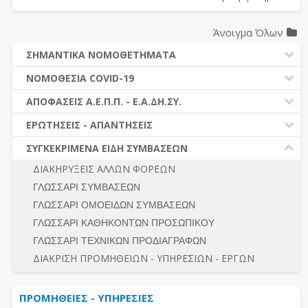
Άνοιγμα Όλων
ΣΗΜΑΝΤΙΚΑ ΝΟΜΟΘΕΤΗΜΑΤΑ
ΔΗΜΟΣΙΕΣ ΣΥΜΒΑΣΕΙΣ (Ν. 4412/2016)
ΝΟΜΟΘΕΣΙΑ COVID-19
ΔΗΜΟΤΙΚΟΣ ΚΩΔΙΚΑΣ (Ν.3463/2006)
ΝΟΜΟΘΕΣΙΑ - ΝΟΜΟΛΟΓΙΑ COVID -19
ΑΠΟΦΑΣΕΙΣ Α.Ε.Π.Π. - Ε.Α.ΔΗ.ΣΥ.
ΚΑΛΛΙΚΡΑΤΗΣ (Ν.3852/2010)
ΕΡΩΤΗΣΕΙΣ - ΑΠΑΝΤΗΣΕΙΣ
ΠΡΟΔΙΚΑΣΤΙΚΗ ΠΡΟΣΦΥΓΗ
ΕΡΩΤΗΣΕΙΣ - ΑΠΑΝΤΗΣΕΙΣ
ΝΟΜΟΘΕΣΙΑ - ΝΟΜΟΛΟΓΙΑ (ΣΥΝΟΛΟ)
ΓΕΝΙΚΟΙ ΚΑΝΟΝΕΣ
Ν. 4782/2021 - ΤΡΟΠΟΠΟΙΗΣΗ 4412/2016
ΣΥΓΚΕΚΡΙΜΕΝΑ ΕΙΔΗ ΣΥΜΒΑΣΕΩΝ
ΠΡΟΕΤΟΙΜΑΣΙΑ – ΔΗΜΟΣΙΟΤΗΤΑ
ΔΙΕΞΑΓΩΓΗ ΔΙΑΔΙΚΑΣΙΑΣ
ΔΙΑΚΗΡΥΞΕΙΣ ΑΛΛΩΝ ΦΟΡΕΩΝ
ΔΙΚΑΙΟΥΜΕΝΟΙ ΣΥΜΜΕΤΟΧΗΣ
ΔΙΑΔΙΚΑΣΙΕΣ ΑΝΑΘΕΣΗΣ
ΓΛΩΣΣΑΡΙ ΣΥΜΒΑΣΕΩΝ
ΠΡΟΣΦΟΡΕΣ – ΔΙΚΑΙΟΛΟΓΗΤΙΚΑ ΣΥΜΜΕΤΟΧΗΣ
ΓΕΝΙΚΟΙ ΚΑΝΟΝΕΣ
ΓΛΩΣΣΑΡΙ ΟΜΟΕΙΔΩΝ ΣΥΜΒΑΣΕΩΝ
ΔΙΕΞΑΓΩΓΗ ΔΙΑΔΙΚΑΣΙΑΣ
ΠΡΟΕΤΟΙΜΑΣΙΑ - ΔΗΜΟΣΙΟΤΗΤΑ
ΓΛΩΣΣΑΡΙ ΚΑΘΗΚΟΝΤΩΝ ΠΡΟΣΩΠΙΚΟΥ
ΕΣΗΔΗΣ – ΚΗΜΔΗΣ
ΛΟΓΟΙ ΑΠΟΚΛΕΙΣΜΟΥ-ΔΙΚΑΙΟΥΜΕΝΟΙ ΣΥΜΜΕΤΟΧΗΣ
ΓΛΩΣΣΑΡΙ ΤΕΧΝΙΚΩΝ ΠΡΟΔΙΑΓΡΑΦΩΝ
ΠΕΡΙΛΗΨΕΙΣ ΑΠΟΦΑΣΕΩΝ Α.Ε.Π.Π. - Ε.Α.ΔΗ.ΣΥ.
ΠΡΟΣΦΟΡΕΣ - ΔΙΚΑΙΟΛΟΓΗΤΙΚΑ ΣΥΜΜΕΤΟΧΗΣ
ΣΥΝΟΛΟ
ΔΙΑΚΡΙΣΗ ΠΡΟΜΗΘΕΙΩΝ - ΥΠΗΡΕΣΙΩΝ - ΕΡΓΩΝ
ΕΝΣΤΑΣΕΙΣ - ΠΡΟΣΦΥΓΕΣ
ΕΚΤΕΛΕΣΗ - ΠΛΗΡΩΜΗ - ΚΡΑΤΗΣΕΙΣ
ΠΡΟΜΗΘΕΙΕΣ - ΥΠΗΡΕΣΙΕΣ
ΕΚΤΕΛΕΣΗ ΕΡΓΩΝ - ΜΕΛΕΤΩΝ