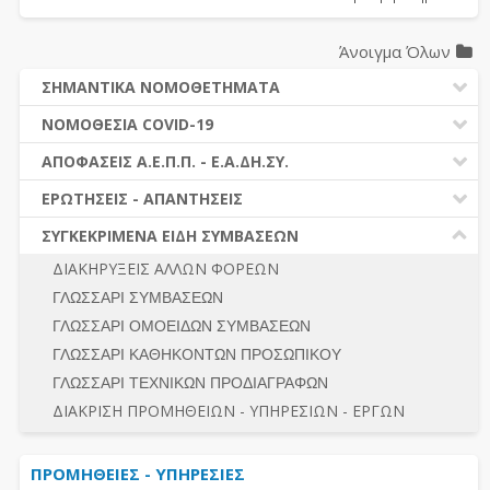
Άνοιγμα Όλων
ΣΗΜΑΝΤΙΚΑ ΝΟΜΟΘΕΤΗΜΑΤΑ
ΔΗΜΟΣΙΕΣ ΣΥΜΒΑΣΕΙΣ (Ν. 4412/2016)
ΝΟΜΟΘΕΣΙΑ COVID-19
ΔΗΜΟΤΙΚΟΣ ΚΩΔΙΚΑΣ (Ν.3463/2006)
ΝΟΜΟΘΕΣΙΑ - ΝΟΜΟΛΟΓΙΑ COVID -19
ΑΠΟΦΑΣΕΙΣ Α.Ε.Π.Π. - Ε.Α.ΔΗ.ΣΥ.
ΚΑΛΛΙΚΡΑΤΗΣ (Ν.3852/2010)
ΕΡΩΤΗΣΕΙΣ - ΑΠΑΝΤΗΣΕΙΣ
ΠΡΟΔΙΚΑΣΤΙΚΗ ΠΡΟΣΦΥΓΗ
ΕΡΩΤΗΣΕΙΣ - ΑΠΑΝΤΗΣΕΙΣ
ΝΟΜΟΘΕΣΙΑ - ΝΟΜΟΛΟΓΙΑ (ΣΥΝΟΛΟ)
ΓΕΝΙΚΟΙ ΚΑΝΟΝΕΣ
Ν. 4782/2021 - ΤΡΟΠΟΠΟΙΗΣΗ 4412/2016
ΣΥΓΚΕΚΡΙΜΕΝΑ ΕΙΔΗ ΣΥΜΒΑΣΕΩΝ
ΠΡΟΕΤΟΙΜΑΣΙΑ – ΔΗΜΟΣΙΟΤΗΤΑ
ΔΙΕΞΑΓΩΓΗ ΔΙΑΔΙΚΑΣΙΑΣ
ΔΙΑΚΗΡΥΞΕΙΣ ΑΛΛΩΝ ΦΟΡΕΩΝ
ΔΙΚΑΙΟΥΜΕΝΟΙ ΣΥΜΜΕΤΟΧΗΣ
ΔΙΑΔΙΚΑΣΙΕΣ ΑΝΑΘΕΣΗΣ
ΓΛΩΣΣΑΡΙ ΣΥΜΒΑΣΕΩΝ
ΠΡΟΣΦΟΡΕΣ – ΔΙΚΑΙΟΛΟΓΗΤΙΚΑ ΣΥΜΜΕΤΟΧΗΣ
ΓΕΝΙΚΟΙ ΚΑΝΟΝΕΣ
ΓΛΩΣΣΑΡΙ ΟΜΟΕΙΔΩΝ ΣΥΜΒΑΣΕΩΝ
ΔΙΕΞΑΓΩΓΗ ΔΙΑΔΙΚΑΣΙΑΣ
ΠΡΟΕΤΟΙΜΑΣΙΑ - ΔΗΜΟΣΙΟΤΗΤΑ
ΓΛΩΣΣΑΡΙ ΚΑΘΗΚΟΝΤΩΝ ΠΡΟΣΩΠΙΚΟΥ
ΕΣΗΔΗΣ – ΚΗΜΔΗΣ
ΛΟΓΟΙ ΑΠΟΚΛΕΙΣΜΟΥ-ΔΙΚΑΙΟΥΜΕΝΟΙ ΣΥΜΜΕΤΟΧΗΣ
ΓΛΩΣΣΑΡΙ ΤΕΧΝΙΚΩΝ ΠΡΟΔΙΑΓΡΑΦΩΝ
ΠΕΡΙΛΗΨΕΙΣ ΑΠΟΦΑΣΕΩΝ Α.Ε.Π.Π. - Ε.Α.ΔΗ.ΣΥ.
ΠΡΟΣΦΟΡΕΣ - ΔΙΚΑΙΟΛΟΓΗΤΙΚΑ ΣΥΜΜΕΤΟΧΗΣ
ΣΥΝΟΛΟ
ΔΙΑΚΡΙΣΗ ΠΡΟΜΗΘΕΙΩΝ - ΥΠΗΡΕΣΙΩΝ - ΕΡΓΩΝ
ΕΝΣΤΑΣΕΙΣ - ΠΡΟΣΦΥΓΕΣ
ΕΚΤΕΛΕΣΗ - ΠΛΗΡΩΜΗ - ΚΡΑΤΗΣΕΙΣ
ΠΡΟΜΗΘΕΙΕΣ - ΥΠΗΡΕΣΙΕΣ
ΕΚΤΕΛΕΣΗ ΕΡΓΩΝ - ΜΕΛΕΤΩΝ