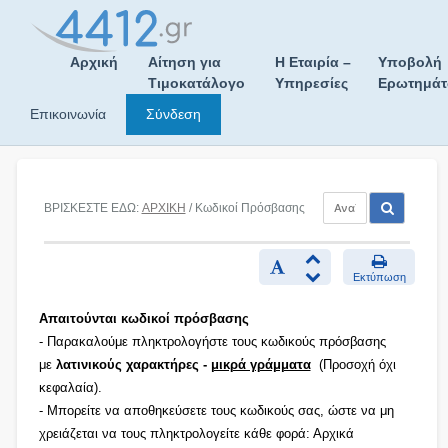
Skip
to
content
Αρχική
Αίτηση για
Η Εταιρία –
Υποβολή
Τιμοκατάλογο
Υπηρεσίες
Ερωτημά
Επικοινωνία
Σύνδεση
ΒΡΙΣΚΕΣΤΕ ΕΔΩ:
ΑΡΧΙΚΗ
/ Κωδικοί Πρόσβασης
Εκτύπωση
Απαιτούνται κωδικοί πρόσβασης
- Παρακαλούμε πληκτρολογήστε τους κωδικούς πρόσβασης
με
λατινικούς χαρακτήρες -
μικρά γράμματα
(Προσοχή όχι
κεφαλαία).
- Μπορείτε να αποθηκεύσετε τους κωδικούς σας, ώστε να μη
χρειάζεται να τους πληκτρολογείτε κάθε φορά: Αρχικά