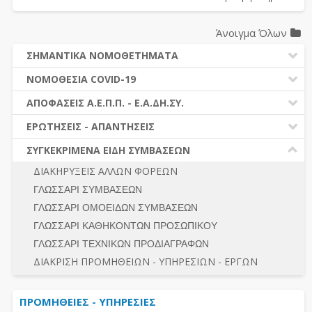
Άνοιγμα Όλων
ΣΗΜΑΝΤΙΚΑ ΝΟΜΟΘΕΤΗΜΑΤΑ
ΔΗΜΟΣΙΕΣ ΣΥΜΒΑΣΕΙΣ (Ν. 4412/2016)
ΝΟΜΟΘΕΣΙΑ COVID-19
ΔΗΜΟΤΙΚΟΣ ΚΩΔΙΚΑΣ (Ν.3463/2006)
ΝΟΜΟΘΕΣΙΑ - ΝΟΜΟΛΟΓΙΑ COVID -19
ΑΠΟΦΑΣΕΙΣ Α.Ε.Π.Π. - Ε.Α.ΔΗ.ΣΥ.
ΚΑΛΛΙΚΡΑΤΗΣ (Ν.3852/2010)
ΕΡΩΤΗΣΕΙΣ - ΑΠΑΝΤΗΣΕΙΣ
ΠΡΟΔΙΚΑΣΤΙΚΗ ΠΡΟΣΦΥΓΗ
ΕΡΩΤΗΣΕΙΣ - ΑΠΑΝΤΗΣΕΙΣ
ΝΟΜΟΘΕΣΙΑ - ΝΟΜΟΛΟΓΙΑ (ΣΥΝΟΛΟ)
ΓΕΝΙΚΟΙ ΚΑΝΟΝΕΣ
Ν. 4782/2021 - ΤΡΟΠΟΠΟΙΗΣΗ 4412/2016
ΣΥΓΚΕΚΡΙΜΕΝΑ ΕΙΔΗ ΣΥΜΒΑΣΕΩΝ
ΠΡΟΕΤΟΙΜΑΣΙΑ – ΔΗΜΟΣΙΟΤΗΤΑ
ΔΙΕΞΑΓΩΓΗ ΔΙΑΔΙΚΑΣΙΑΣ
ΔΙΑΚΗΡΥΞΕΙΣ ΑΛΛΩΝ ΦΟΡΕΩΝ
ΔΙΚΑΙΟΥΜΕΝΟΙ ΣΥΜΜΕΤΟΧΗΣ
ΔΙΑΔΙΚΑΣΙΕΣ ΑΝΑΘΕΣΗΣ
ΓΛΩΣΣΑΡΙ ΣΥΜΒΑΣΕΩΝ
ΠΡΟΣΦΟΡΕΣ – ΔΙΚΑΙΟΛΟΓΗΤΙΚΑ ΣΥΜΜΕΤΟΧΗΣ
ΓΕΝΙΚΟΙ ΚΑΝΟΝΕΣ
ΓΛΩΣΣΑΡΙ ΟΜΟΕΙΔΩΝ ΣΥΜΒΑΣΕΩΝ
ΔΙΕΞΑΓΩΓΗ ΔΙΑΔΙΚΑΣΙΑΣ
ΠΡΟΕΤΟΙΜΑΣΙΑ - ΔΗΜΟΣΙΟΤΗΤΑ
ΓΛΩΣΣΑΡΙ ΚΑΘΗΚΟΝΤΩΝ ΠΡΟΣΩΠΙΚΟΥ
ΕΣΗΔΗΣ – ΚΗΜΔΗΣ
ΛΟΓΟΙ ΑΠΟΚΛΕΙΣΜΟΥ-ΔΙΚΑΙΟΥΜΕΝΟΙ ΣΥΜΜΕΤΟΧΗΣ
ΓΛΩΣΣΑΡΙ ΤΕΧΝΙΚΩΝ ΠΡΟΔΙΑΓΡΑΦΩΝ
ΠΕΡΙΛΗΨΕΙΣ ΑΠΟΦΑΣΕΩΝ Α.Ε.Π.Π. - Ε.Α.ΔΗ.ΣΥ.
ΠΡΟΣΦΟΡΕΣ - ΔΙΚΑΙΟΛΟΓΗΤΙΚΑ ΣΥΜΜΕΤΟΧΗΣ
ΣΥΝΟΛΟ
ΔΙΑΚΡΙΣΗ ΠΡΟΜΗΘΕΙΩΝ - ΥΠΗΡΕΣΙΩΝ - ΕΡΓΩΝ
ΕΝΣΤΑΣΕΙΣ - ΠΡΟΣΦΥΓΕΣ
ΕΚΤΕΛΕΣΗ - ΠΛΗΡΩΜΗ - ΚΡΑΤΗΣΕΙΣ
ΠΡΟΜΗΘΕΙΕΣ - ΥΠΗΡΕΣΙΕΣ
ΕΚΤΕΛΕΣΗ ΕΡΓΩΝ - ΜΕΛΕΤΩΝ