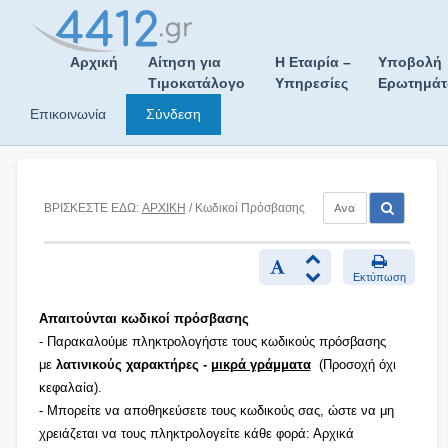
Skip
to
content
Αρχική
Αίτηση για
Η Εταιρία –
Υποβολή
Τιμοκατάλογο
Υπηρεσίες
Ερωτημά
Επικοινωνία
Σύνδεση
ΒΡΙΣΚΕΣΤΕ ΕΔΩ:
ΑΡΧΙΚΗ
/ Κωδικοί Πρόσβασης
Εκτύπωση
Απαιτούνται κωδικοί πρόσβασης
- Παρακαλούμε πληκτρολογήστε τους κωδικούς πρόσβασης
με
λατινικούς χαρακτήρες -
μικρά γράμματα
(Προσοχή όχι
κεφαλαία).
- Μπορείτε να αποθηκεύσετε τους κωδικούς σας, ώστε να μη
χρειάζεται να τους πληκτρολογείτε κάθε φορά: Αρχικά