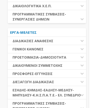
ΕΚΤΕΛΕΣΗ ΥΠΗΡΕΣΙΩΝ
ΕΑΑΔΗΣΥ
ΔΙΚΑΙΟΛΟΓΗΤΙΚΑ Χ.Ε.Π.
ΕΚΤΕΛΕΣΗ ΠΡΟΜΗΘΕΙΩΝ
ΕΑΔΗΣΥ
ΔΙΚΑΙΟΛΟΓΗΤΙΚΑ Χ.Ε.Π.
ΠΡΟΓΡΑΜΜΑΤΙΚΕΣ ΣΥΜΒΑΣΕΙΣ-
ΕΛ.ΣΥΝΕΔΡΙΟ
ΣΥΝΕΡΓΑΣΙΕΣ ΔΗΜΩΝ
ΕΣΗΔΗΣ
ΔΙΑΔΗΜΟΤΙΚΗ ΣΥΝΕΡΓΑΣΙΑ
ΚΗΜΔΗΣ
ΕΡΓΑ-ΜΕΛΕΤΕΣ
ΔΙΕΘΝΕΣ ΚΑΙ ΕΥΡΩΠΑΙΚΟ ΕΠΙΠΕΔΟ
ΜΕΔΗΣΥ-ΜΗΠΥΔΗΣΥ
ΠΡΟΓΡΑΜΜΑΤΙΚΕΣ ΣΥΜΒΑΣΕΙΣ
ΔΙΑΔΙΚΑΣΙΕΣ ΑΝΑΘΕΣΗΣ
ΔΙΑΔΙΚΑΣΙΕΣ ΑΝΑΘΕΣΗΣ
ΓΕΝΙΚΟΙ ΚΑΝΟΝΕΣ
ΣΥΓΚΕΝΤΡΩΤΙΚΕΣ ΔΙΑΔΙΚΑΣΙΕΣ
ΠΕΔΙΟ ΕΦΑΡΜΟΓΗΣ-ΕΝΑΡΞΗ ΙΣΧΥΟΣ
ΠΡΟΕΤΟΙΜΑΣΙΑ-ΔΗΜΟΣΙΟΤΗΤΑ
ΑΝΑΘΕΣΗΣ
ΗΛΕΚΤΡΟΝΙΚΑ ΜΕΣΑ
ΠΙΝΑΚΕΣ ΔΗΜΟΣΝΕΤ
ΓΝΩΜΟΔΟΤΙΚΑ ΟΡΓΑΝΑ-ΕΠΙΤΡΟΠΕΣ
ΔΙΚΑΙΟΥΜΕΝΟΙ ΣΥΜΜΕΤΟΧΗΣ
ΓΕΝΙΚΕΣ ΑΡΧΕΣ ΚΑΙ ΚΑΝΟΝΕΣ
ΠΡΟΕΤΟΙΜΑΣΙΑ
ΔΙΚΑΙΟΥΜΕΝΟΙ ΣΥΜΜΕΤΟΧΗΣ
ΠΡΟΣΦΟΡΕΣ-ΕΓΓΥΗΣΕΙΣ
ΑΞΙΑ ΣΥΜΒΑΣΗΣ
ΕΓΓΡΑΦΑ ΤΗΣ ΣΥΜΒΑΣΗΣ
ΚΡΙΤΗΡΙΑ ΕΠΙΛΟΓΗΣ
ΕΓΓΥΗΣΕΙΣ
ΕΙΔΗ ΣΥΜΒΑΣΕΩΝ
ΔΙΕΞΑΓΩΓΗ ΔΙΑΔΙΚΑΣΙΑΣ
ΔΗΜΟΣΙΕΥΣΕΙΣ
ΛΟΓΟΙ ΑΠΟΚΛΕΙΣΜΟΥ
ΠΡΟΣΦΟΡΕΣ
ΔΙΑΦΟΡΑ
ΑΞΙΟΛΟΓΗΣΗ ΚΑΙ ΑΝΑΘΕΣΗ
ΕΝΑΡΞΗ-ΠΡΟΘΕΣΜΙΕΣ
ΕΣΗΔΗΣ-ΚΗΜΔΗΣ-ΕΑΔΗΣΥ-ΜΕΔΗΣΥ-
ΔΙΚΑΙΟΛΟΓΗΤΙΚΑ ΛΟΓΩΝ
ΜΗΠΥΔΗΣΥ-Κ.Η.Σ.Π.Α.Τ.Ε.- ΕΛ. ΣΥΝΕΔΡΙΟ
ΑΠΟΚΛΕΙΣΜΟΥ & ΚΡΙΤΗΡΙΩΝ
ΑΠΟΤΕΛΕΣΜΑ ΔΙΑΔΙΚΑΣΙΑΣ
ΕΠΙΛΟΓΗΣ
ΠΡΟΣΦΥΓΕΣ-ΕΝΣΤΑΣΕΙΣ
ΕΑΑΔΗΣΥ
ΠΡΟΓΡΑΜΜΑΤΙΚΕΣ ΣΥΜΒΑΣΕΙΣ-
ΕΕΕΣ