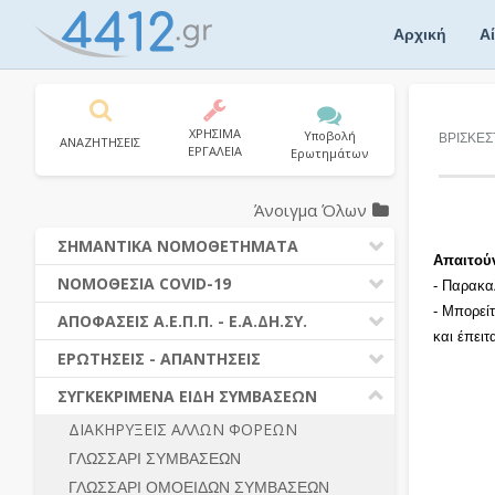
Skip
to
Αρχική
Α
content
ΧΡΗΣΙΜΑ
Υποβολή
ΒΡΙΣΚΕΣ
ΑΝΑΖΗΤΗΣΕΙΣ
ΕΡΓΑΛΕΙΑ
Ερωτημάτων
Άνοιγμα Όλων
ΣΗΜΑΝΤΙΚΑ ΝΟΜΟΘΕΤΗΜΑΤΑ
Απαιτού
ΔΗΜΟΣΙΕΣ ΣΥΜΒΑΣΕΙΣ (Ν. 4412/2016)
ΝΟΜΟΘΕΣΙΑ COVID-19
- Παρακα
ΔΗΜΟΤΙΚΟΣ ΚΩΔΙΚΑΣ (Ν.3463/2006)
- Μπορεί
ΝΟΜΟΘΕΣΙΑ - ΝΟΜΟΛΟΓΙΑ COVID -19
ΑΠΟΦΑΣΕΙΣ Α.Ε.Π.Π. - Ε.Α.ΔΗ.ΣΥ.
ΚΑΛΛΙΚΡΑΤΗΣ (Ν.3852/2010)
και έπει
ΕΡΩΤΗΣΕΙΣ - ΑΠΑΝΤΗΣΕΙΣ
ΠΡΟΔΙΚΑΣΤΙΚΗ ΠΡΟΣΦΥΓΗ
ΕΡΩΤΗΣΕΙΣ - ΑΠΑΝΤΗΣΕΙΣ
ΝΟΜΟΘΕΣΙΑ - ΝΟΜΟΛΟΓΙΑ (ΣΥΝΟΛΟ)
ΓΕΝΙΚΟΙ ΚΑΝΟΝΕΣ
Ν. 4782/2021 - ΤΡΟΠΟΠΟΙΗΣΗ
ΣΥΓΚΕΚΡΙΜΕΝΑ ΕΙΔΗ ΣΥΜΒΑΣΕΩΝ
4412/2016
ΠΡΟΕΤΟΙΜΑΣΙΑ – ΔΗΜΟΣΙΟΤΗΤΑ
ΔΙΑΚΗΡΥΞΕΙΣ ΑΛΛΩΝ ΦΟΡΕΩΝ
ΔΙΕΞΑΓΩΓΗ ΔΙΑΔΙΚΑΣΙΑΣ
ΔΙΚΑΙΟΥΜΕΝΟΙ ΣΥΜΜΕΤΟΧΗΣ
ΓΛΩΣΣΑΡΙ ΣΥΜΒΑΣΕΩΝ
ΔΙΑΔΙΚΑΣΙΕΣ ΑΝΑΘΕΣΗΣ
ΠΡΟΣΦΟΡΕΣ – ΔΙΚΑΙΟΛΟΓΗΤΙΚΑ
ΣΥΜΜΕΤΟΧΗΣ
ΓΛΩΣΣΑΡΙ ΟΜΟΕΙΔΩΝ ΣΥΜΒΑΣΕΩΝ
ΓΕΝΙΚΟΙ ΚΑΝΟΝΕΣ