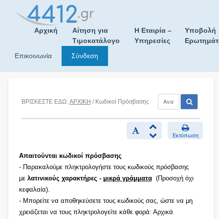
Skip
to
content
Αρχική
Αίτηση για
Η Εταιρία –
Υποβολή
Τιμοκατάλογο
Υπηρεσίες
Ερωτημά
Επικοινωνία
Σύνδεση
ΒΡΙΣΚΕΣΤΕ ΕΔΩ:
ΑΡΧΙΚΗ
/ Κωδικοί Πρόσβασης
Εκτύπωση
Απαιτούνται κωδικοί πρόσβασης
- Παρακαλούμε πληκτρολογήστε τους κωδικούς πρόσβασης
με
λατινικούς χαρακτήρες -
μικρά γράμματα
(Προσοχή όχι
κεφαλαία).
- Μπορείτε να αποθηκεύσετε τους κωδικούς σας, ώστε να μη
χρειάζεται να τους πληκτρολογείτε κάθε φορά: Αρχικά