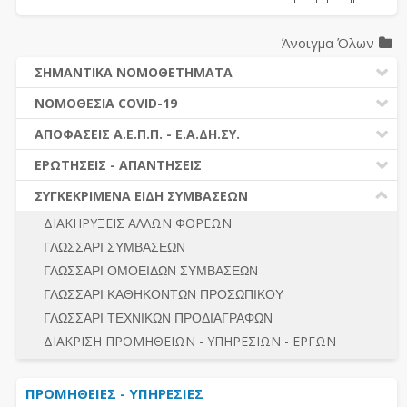
Άνοιγμα Όλων
ΣΗΜΑΝΤΙΚΑ ΝΟΜΟΘΕΤΗΜΑΤΑ
ΔΗΜΟΣΙΕΣ ΣΥΜΒΑΣΕΙΣ (Ν. 4412/2016)
ΝΟΜΟΘΕΣΙΑ COVID-19
ΔΗΜΟΤΙΚΟΣ ΚΩΔΙΚΑΣ (Ν.3463/2006)
ΝΟΜΟΘΕΣΙΑ - ΝΟΜΟΛΟΓΙΑ COVID -19
ΑΠΟΦΑΣΕΙΣ Α.Ε.Π.Π. - Ε.Α.ΔΗ.ΣΥ.
ΚΑΛΛΙΚΡΑΤΗΣ (Ν.3852/2010)
ΕΡΩΤΗΣΕΙΣ - ΑΠΑΝΤΗΣΕΙΣ
ΠΡΟΔΙΚΑΣΤΙΚΗ ΠΡΟΣΦΥΓΗ
ΕΡΩΤΗΣΕΙΣ - ΑΠΑΝΤΗΣΕΙΣ
ΝΟΜΟΘΕΣΙΑ - ΝΟΜΟΛΟΓΙΑ (ΣΥΝΟΛΟ)
ΓΕΝΙΚΟΙ ΚΑΝΟΝΕΣ
Ν. 4782/2021 - ΤΡΟΠΟΠΟΙΗΣΗ 4412/2016
ΣΥΓΚΕΚΡΙΜΕΝΑ ΕΙΔΗ ΣΥΜΒΑΣΕΩΝ
ΠΡΟΕΤΟΙΜΑΣΙΑ – ΔΗΜΟΣΙΟΤΗΤΑ
ΔΙΕΞΑΓΩΓΗ ΔΙΑΔΙΚΑΣΙΑΣ
ΔΙΑΚΗΡΥΞΕΙΣ ΑΛΛΩΝ ΦΟΡΕΩΝ
ΔΙΚΑΙΟΥΜΕΝΟΙ ΣΥΜΜΕΤΟΧΗΣ
ΔΙΑΔΙΚΑΣΙΕΣ ΑΝΑΘΕΣΗΣ
ΓΛΩΣΣΑΡΙ ΣΥΜΒΑΣΕΩΝ
ΠΡΟΣΦΟΡΕΣ – ΔΙΚΑΙΟΛΟΓΗΤΙΚΑ ΣΥΜΜΕΤΟΧΗΣ
ΓΕΝΙΚΟΙ ΚΑΝΟΝΕΣ
ΓΛΩΣΣΑΡΙ ΟΜΟΕΙΔΩΝ ΣΥΜΒΑΣΕΩΝ
ΔΙΕΞΑΓΩΓΗ ΔΙΑΔΙΚΑΣΙΑΣ
ΠΡΟΕΤΟΙΜΑΣΙΑ - ΔΗΜΟΣΙΟΤΗΤΑ
ΓΛΩΣΣΑΡΙ ΚΑΘΗΚΟΝΤΩΝ ΠΡΟΣΩΠΙΚΟΥ
ΕΣΗΔΗΣ – ΚΗΜΔΗΣ
ΛΟΓΟΙ ΑΠΟΚΛΕΙΣΜΟΥ-ΔΙΚΑΙΟΥΜΕΝΟΙ ΣΥΜΜΕΤΟΧΗΣ
ΓΛΩΣΣΑΡΙ ΤΕΧΝΙΚΩΝ ΠΡΟΔΙΑΓΡΑΦΩΝ
ΠΕΡΙΛΗΨΕΙΣ ΑΠΟΦΑΣΕΩΝ Α.Ε.Π.Π. - Ε.Α.ΔΗ.ΣΥ.
ΠΡΟΣΦΟΡΕΣ - ΔΙΚΑΙΟΛΟΓΗΤΙΚΑ ΣΥΜΜΕΤΟΧΗΣ
ΣΥΝΟΛΟ
ΔΙΑΚΡΙΣΗ ΠΡΟΜΗΘΕΙΩΝ - ΥΠΗΡΕΣΙΩΝ - ΕΡΓΩΝ
ΕΝΣΤΑΣΕΙΣ - ΠΡΟΣΦΥΓΕΣ
ΕΚΤΕΛΕΣΗ - ΠΛΗΡΩΜΗ - ΚΡΑΤΗΣΕΙΣ
ΠΡΟΜΗΘΕΙΕΣ - ΥΠΗΡΕΣΙΕΣ
ΕΚΤΕΛΕΣΗ ΕΡΓΩΝ - ΜΕΛΕΤΩΝ