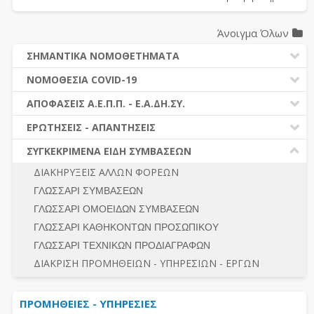
Άνοιγμα Όλων
ΣΗΜΑΝΤΙΚΑ ΝΟΜΟΘΕΤΗΜΑΤΑ
ΔΗΜΟΣΙΕΣ ΣΥΜΒΑΣΕΙΣ (Ν. 4412/2016)
ΝΟΜΟΘΕΣΙΑ COVID-19
ΔΗΜΟΤΙΚΟΣ ΚΩΔΙΚΑΣ (Ν.3463/2006)
ΝΟΜΟΘΕΣΙΑ - ΝΟΜΟΛΟΓΙΑ COVID -19
ΑΠΟΦΑΣΕΙΣ Α.Ε.Π.Π. - Ε.Α.ΔΗ.ΣΥ.
ΚΑΛΛΙΚΡΑΤΗΣ (Ν.3852/2010)
ΕΡΩΤΗΣΕΙΣ - ΑΠΑΝΤΗΣΕΙΣ
ΠΡΟΔΙΚΑΣΤΙΚΗ ΠΡΟΣΦΥΓΗ
ΕΡΩΤΗΣΕΙΣ - ΑΠΑΝΤΗΣΕΙΣ
ΝΟΜΟΘΕΣΙΑ - ΝΟΜΟΛΟΓΙΑ (ΣΥΝΟΛΟ)
ΓΕΝΙΚΟΙ ΚΑΝΟΝΕΣ
Ν. 4782/2021 - ΤΡΟΠΟΠΟΙΗΣΗ 4412/2016
ΣΥΓΚΕΚΡΙΜΕΝΑ ΕΙΔΗ ΣΥΜΒΑΣΕΩΝ
ΠΡΟΕΤΟΙΜΑΣΙΑ – ΔΗΜΟΣΙΟΤΗΤΑ
ΔΙΕΞΑΓΩΓΗ ΔΙΑΔΙΚΑΣΙΑΣ
ΔΙΑΚΗΡΥΞΕΙΣ ΑΛΛΩΝ ΦΟΡΕΩΝ
ΔΙΚΑΙΟΥΜΕΝΟΙ ΣΥΜΜΕΤΟΧΗΣ
ΔΙΑΔΙΚΑΣΙΕΣ ΑΝΑΘΕΣΗΣ
ΓΛΩΣΣΑΡΙ ΣΥΜΒΑΣΕΩΝ
ΠΡΟΣΦΟΡΕΣ – ΔΙΚΑΙΟΛΟΓΗΤΙΚΑ ΣΥΜΜΕΤΟΧΗΣ
ΓΕΝΙΚΟΙ ΚΑΝΟΝΕΣ
ΓΛΩΣΣΑΡΙ ΟΜΟΕΙΔΩΝ ΣΥΜΒΑΣΕΩΝ
ΔΙΕΞΑΓΩΓΗ ΔΙΑΔΙΚΑΣΙΑΣ
ΠΡΟΕΤΟΙΜΑΣΙΑ - ΔΗΜΟΣΙΟΤΗΤΑ
ΓΛΩΣΣΑΡΙ ΚΑΘΗΚΟΝΤΩΝ ΠΡΟΣΩΠΙΚΟΥ
ΕΣΗΔΗΣ – ΚΗΜΔΗΣ
ΛΟΓΟΙ ΑΠΟΚΛΕΙΣΜΟΥ-ΔΙΚΑΙΟΥΜΕΝΟΙ ΣΥΜΜΕΤΟΧΗΣ
ΓΛΩΣΣΑΡΙ ΤΕΧΝΙΚΩΝ ΠΡΟΔΙΑΓΡΑΦΩΝ
ΠΕΡΙΛΗΨΕΙΣ ΑΠΟΦΑΣΕΩΝ Α.Ε.Π.Π. - Ε.Α.ΔΗ.ΣΥ.
ΠΡΟΣΦΟΡΕΣ - ΔΙΚΑΙΟΛΟΓΗΤΙΚΑ ΣΥΜΜΕΤΟΧΗΣ
ΣΥΝΟΛΟ
ΔΙΑΚΡΙΣΗ ΠΡΟΜΗΘΕΙΩΝ - ΥΠΗΡΕΣΙΩΝ - ΕΡΓΩΝ
ΕΝΣΤΑΣΕΙΣ - ΠΡΟΣΦΥΓΕΣ
ΕΚΤΕΛΕΣΗ - ΠΛΗΡΩΜΗ - ΚΡΑΤΗΣΕΙΣ
ΠΡΟΜΗΘΕΙΕΣ - ΥΠΗΡΕΣΙΕΣ
ΕΚΤΕΛΕΣΗ ΕΡΓΩΝ - ΜΕΛΕΤΩΝ