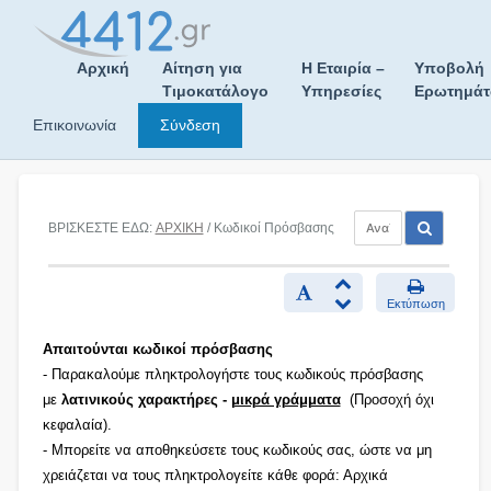
Skip
to
content
Αρχική
Αίτηση για
Η Εταιρία –
Υποβολή
Τιμοκατάλογο
Υπηρεσίες
Ερωτημά
Επικοινωνία
Σύνδεση
ΒΡΙΣΚΕΣΤΕ ΕΔΩ:
ΑΡΧΙΚΗ
/ Κωδικοί Πρόσβασης
Εκτύπωση
Απαιτούνται κωδικοί πρόσβασης
- Παρακαλούμε πληκτρολογήστε τους κωδικούς πρόσβασης
με
λατινικούς χαρακτήρες -
μικρά γράμματα
(Προσοχή όχι
κεφαλαία).
- Μπορείτε να αποθηκεύσετε τους κωδικούς σας, ώστε να μη
χρειάζεται να τους πληκτρολογείτε κάθε φορά: Αρχικά