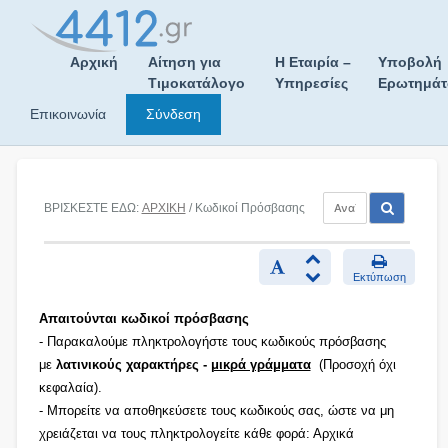
Skip
to
content
Αρχική
Αίτηση για
Η Εταιρία –
Υποβολή
Τιμοκατάλογο
Υπηρεσίες
Ερωτημά
Επικοινωνία
Σύνδεση
ΒΡΙΣΚΕΣΤΕ ΕΔΩ:
ΑΡΧΙΚΗ
/ Κωδικοί Πρόσβασης
Εκτύπωση
Απαιτούνται κωδικοί πρόσβασης
- Παρακαλούμε πληκτρολογήστε τους κωδικούς πρόσβασης
με
λατινικούς χαρακτήρες -
μικρά γράμματα
(Προσοχή όχι
κεφαλαία).
- Μπορείτε να αποθηκεύσετε τους κωδικούς σας, ώστε να μη
χρειάζεται να τους πληκτρολογείτε κάθε φορά: Αρχικά