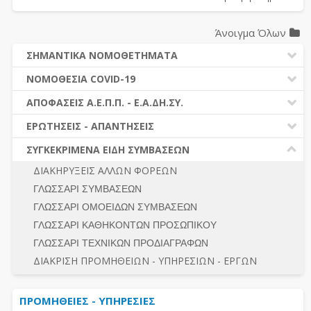
Άνοιγμα Όλων
ΣΗΜΑΝΤΙΚΑ ΝΟΜΟΘΕΤΗΜΑΤΑ
ΔΗΜΟΣΙΕΣ ΣΥΜΒΑΣΕΙΣ (Ν. 4412/2016)
ΝΟΜΟΘΕΣΙΑ COVID-19
ΔΗΜΟΤΙΚΟΣ ΚΩΔΙΚΑΣ (Ν.3463/2006)
ΝΟΜΟΘΕΣΙΑ - ΝΟΜΟΛΟΓΙΑ COVID -19
ΑΠΟΦΑΣΕΙΣ Α.Ε.Π.Π. - Ε.Α.ΔΗ.ΣΥ.
ΚΑΛΛΙΚΡΑΤΗΣ (Ν.3852/2010)
ΕΡΩΤΗΣΕΙΣ - ΑΠΑΝΤΗΣΕΙΣ
ΠΡΟΔΙΚΑΣΤΙΚΗ ΠΡΟΣΦΥΓΗ
ΕΡΩΤΗΣΕΙΣ - ΑΠΑΝΤΗΣΕΙΣ
ΝΟΜΟΘΕΣΙΑ - ΝΟΜΟΛΟΓΙΑ (ΣΥΝΟΛΟ)
ΓΕΝΙΚΟΙ ΚΑΝΟΝΕΣ
Ν. 4782/2021 - ΤΡΟΠΟΠΟΙΗΣΗ 4412/2016
ΣΥΓΚΕΚΡΙΜΕΝΑ ΕΙΔΗ ΣΥΜΒΑΣΕΩΝ
ΠΡΟΕΤΟΙΜΑΣΙΑ – ΔΗΜΟΣΙΟΤΗΤΑ
ΔΙΕΞΑΓΩΓΗ ΔΙΑΔΙΚΑΣΙΑΣ
ΔΙΑΚΗΡΥΞΕΙΣ ΑΛΛΩΝ ΦΟΡΕΩΝ
ΔΙΚΑΙΟΥΜΕΝΟΙ ΣΥΜΜΕΤΟΧΗΣ
ΔΙΑΔΙΚΑΣΙΕΣ ΑΝΑΘΕΣΗΣ
ΓΛΩΣΣΑΡΙ ΣΥΜΒΑΣΕΩΝ
ΠΡΟΣΦΟΡΕΣ – ΔΙΚΑΙΟΛΟΓΗΤΙΚΑ ΣΥΜΜΕΤΟΧΗΣ
ΓΕΝΙΚΟΙ ΚΑΝΟΝΕΣ
ΓΛΩΣΣΑΡΙ ΟΜΟΕΙΔΩΝ ΣΥΜΒΑΣΕΩΝ
ΔΙΕΞΑΓΩΓΗ ΔΙΑΔΙΚΑΣΙΑΣ
ΠΡΟΕΤΟΙΜΑΣΙΑ - ΔΗΜΟΣΙΟΤΗΤΑ
ΓΛΩΣΣΑΡΙ ΚΑΘΗΚΟΝΤΩΝ ΠΡΟΣΩΠΙΚΟΥ
ΕΣΗΔΗΣ – ΚΗΜΔΗΣ
ΛΟΓΟΙ ΑΠΟΚΛΕΙΣΜΟΥ-ΔΙΚΑΙΟΥΜΕΝΟΙ ΣΥΜΜΕΤΟΧΗΣ
ΓΛΩΣΣΑΡΙ ΤΕΧΝΙΚΩΝ ΠΡΟΔΙΑΓΡΑΦΩΝ
ΠΕΡΙΛΗΨΕΙΣ ΑΠΟΦΑΣΕΩΝ Α.Ε.Π.Π. - Ε.Α.ΔΗ.ΣΥ.
ΠΡΟΣΦΟΡΕΣ - ΔΙΚΑΙΟΛΟΓΗΤΙΚΑ ΣΥΜΜΕΤΟΧΗΣ
ΣΥΝΟΛΟ
ΔΙΑΚΡΙΣΗ ΠΡΟΜΗΘΕΙΩΝ - ΥΠΗΡΕΣΙΩΝ - ΕΡΓΩΝ
ΕΝΣΤΑΣΕΙΣ - ΠΡΟΣΦΥΓΕΣ
ΕΚΤΕΛΕΣΗ - ΠΛΗΡΩΜΗ - ΚΡΑΤΗΣΕΙΣ
ΠΡΟΜΗΘΕΙΕΣ - ΥΠΗΡΕΣΙΕΣ
ΕΚΤΕΛΕΣΗ ΕΡΓΩΝ - ΜΕΛΕΤΩΝ