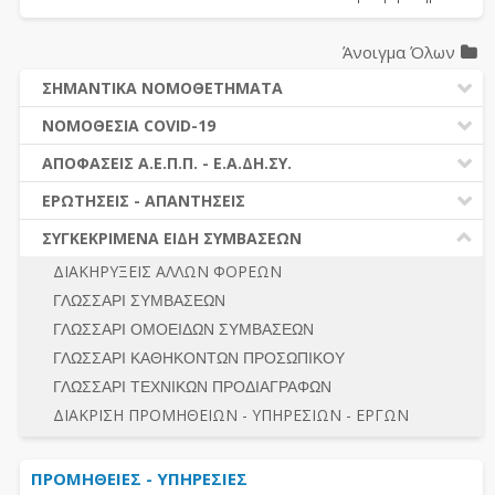
Άνοιγμα Όλων
ΣΗΜΑΝΤΙΚΑ ΝΟΜΟΘΕΤΗΜΑΤΑ
ΔΗΜΟΣΙΕΣ ΣΥΜΒΑΣΕΙΣ (Ν. 4412/2016)
ΝΟΜΟΘΕΣΙΑ COVID-19
ΔΗΜΟΤΙΚΟΣ ΚΩΔΙΚΑΣ (Ν.3463/2006)
ΝΟΜΟΘΕΣΙΑ - ΝΟΜΟΛΟΓΙΑ COVID -19
ΑΠΟΦΑΣΕΙΣ Α.Ε.Π.Π. - Ε.Α.ΔΗ.ΣΥ.
ΚΑΛΛΙΚΡΑΤΗΣ (Ν.3852/2010)
ΕΡΩΤΗΣΕΙΣ - ΑΠΑΝΤΗΣΕΙΣ
ΠΡΟΔΙΚΑΣΤΙΚΗ ΠΡΟΣΦΥΓΗ
ΕΡΩΤΗΣΕΙΣ - ΑΠΑΝΤΗΣΕΙΣ
ΝΟΜΟΘΕΣΙΑ - ΝΟΜΟΛΟΓΙΑ (ΣΥΝΟΛΟ)
ΓΕΝΙΚΟΙ ΚΑΝΟΝΕΣ
Ν. 4782/2021 - ΤΡΟΠΟΠΟΙΗΣΗ 4412/2016
ΣΥΓΚΕΚΡΙΜΕΝΑ ΕΙΔΗ ΣΥΜΒΑΣΕΩΝ
ΠΡΟΕΤΟΙΜΑΣΙΑ – ΔΗΜΟΣΙΟΤΗΤΑ
ΔΙΕΞΑΓΩΓΗ ΔΙΑΔΙΚΑΣΙΑΣ
ΔΙΑΚΗΡΥΞΕΙΣ ΑΛΛΩΝ ΦΟΡΕΩΝ
ΔΙΚΑΙΟΥΜΕΝΟΙ ΣΥΜΜΕΤΟΧΗΣ
ΔΙΑΔΙΚΑΣΙΕΣ ΑΝΑΘΕΣΗΣ
ΓΛΩΣΣΑΡΙ ΣΥΜΒΑΣΕΩΝ
ΠΡΟΣΦΟΡΕΣ – ΔΙΚΑΙΟΛΟΓΗΤΙΚΑ ΣΥΜΜΕΤΟΧΗΣ
ΓΕΝΙΚΟΙ ΚΑΝΟΝΕΣ
ΓΛΩΣΣΑΡΙ ΟΜΟΕΙΔΩΝ ΣΥΜΒΑΣΕΩΝ
ΔΙΕΞΑΓΩΓΗ ΔΙΑΔΙΚΑΣΙΑΣ
ΠΡΟΕΤΟΙΜΑΣΙΑ - ΔΗΜΟΣΙΟΤΗΤΑ
ΓΛΩΣΣΑΡΙ ΚΑΘΗΚΟΝΤΩΝ ΠΡΟΣΩΠΙΚΟΥ
ΕΣΗΔΗΣ – ΚΗΜΔΗΣ
ΛΟΓΟΙ ΑΠΟΚΛΕΙΣΜΟΥ-ΔΙΚΑΙΟΥΜΕΝΟΙ ΣΥΜΜΕΤΟΧΗΣ
ΓΛΩΣΣΑΡΙ ΤΕΧΝΙΚΩΝ ΠΡΟΔΙΑΓΡΑΦΩΝ
ΠΕΡΙΛΗΨΕΙΣ ΑΠΟΦΑΣΕΩΝ Α.Ε.Π.Π. - Ε.Α.ΔΗ.ΣΥ.
ΠΡΟΣΦΟΡΕΣ - ΔΙΚΑΙΟΛΟΓΗΤΙΚΑ ΣΥΜΜΕΤΟΧΗΣ
ΣΥΝΟΛΟ
ΔΙΑΚΡΙΣΗ ΠΡΟΜΗΘΕΙΩΝ - ΥΠΗΡΕΣΙΩΝ - ΕΡΓΩΝ
ΕΝΣΤΑΣΕΙΣ - ΠΡΟΣΦΥΓΕΣ
ΕΚΤΕΛΕΣΗ - ΠΛΗΡΩΜΗ - ΚΡΑΤΗΣΕΙΣ
ΠΡΟΜΗΘΕΙΕΣ - ΥΠΗΡΕΣΙΕΣ
ΕΚΤΕΛΕΣΗ ΕΡΓΩΝ - ΜΕΛΕΤΩΝ