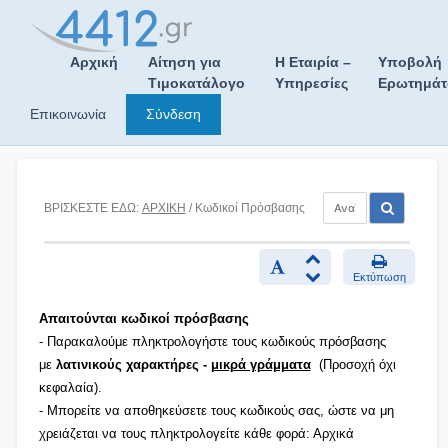
Skip
to
content
Αρχική
Αίτηση για
Η Εταιρία –
Υποβολή
Τιμοκατάλογο
Υπηρεσίες
Ερωτημά
Επικοινωνία
Σύνδεση
ΒΡΙΣΚΕΣΤΕ ΕΔΩ:
ΑΡΧΙΚΗ
/ Κωδικοί Πρόσβασης
Εκτύπωση
Απαιτούνται κωδικοί πρόσβασης
- Παρακαλούμε πληκτρολογήστε τους κωδικούς πρόσβασης
με
λατινικούς χαρακτήρες -
μικρά γράμματα
(Προσοχή όχι
κεφαλαία).
- Μπορείτε να αποθηκεύσετε τους κωδικούς σας, ώστε να μη
χρειάζεται να τους πληκτρολογείτε κάθε φορά: Αρχικά