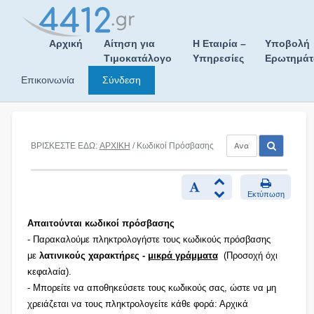
Skip
to
content
Αρχική
Αίτηση για
Η Εταιρία –
Υποβολή
Τιμοκατάλογο
Υπηρεσίες
Ερωτημά
Επικοινωνία
Σύνδεση
ΒΡΙΣΚΕΣΤΕ ΕΔΩ:
ΑΡΧΙΚΗ
/ Κωδικοί Πρόσβασης
Εκτύπωση
Απαιτούνται κωδικοί πρόσβασης
- Παρακαλούμε πληκτρολογήστε τους κωδικούς πρόσβασης
με
λατινικούς χαρακτήρες -
μικρά γράμματα
(Προσοχή όχι
κεφαλαία).
- Μπορείτε να αποθηκεύσετε τους κωδικούς σας, ώστε να μη
χρειάζεται να τους πληκτρολογείτε κάθε φορά: Αρχικά