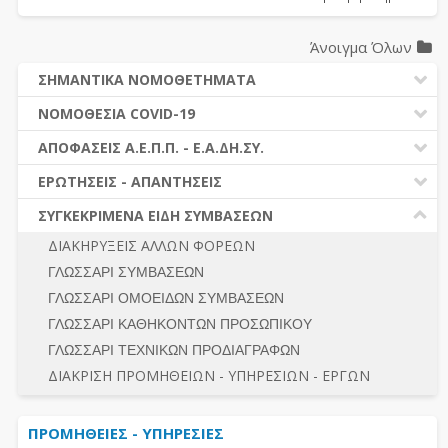
Άνοιγμα Όλων
ΣΗΜΑΝΤΙΚΑ ΝΟΜΟΘΕΤΗΜΑΤΑ
ΔΗΜΟΣΙΕΣ ΣΥΜΒΑΣΕΙΣ (Ν. 4412/2016)
ΝΟΜΟΘΕΣΙΑ COVID-19
ΔΗΜΟΤΙΚΟΣ ΚΩΔΙΚΑΣ (Ν.3463/2006)
ΝΟΜΟΘΕΣΙΑ - ΝΟΜΟΛΟΓΙΑ COVID -19
ΑΠΟΦΑΣΕΙΣ Α.Ε.Π.Π. - Ε.Α.ΔΗ.ΣΥ.
ΚΑΛΛΙΚΡΑΤΗΣ (Ν.3852/2010)
ΕΡΩΤΗΣΕΙΣ - ΑΠΑΝΤΗΣΕΙΣ
ΠΡΟΔΙΚΑΣΤΙΚΗ ΠΡΟΣΦΥΓΗ
ΕΡΩΤΗΣΕΙΣ - ΑΠΑΝΤΗΣΕΙΣ
ΝΟΜΟΘΕΣΙΑ - ΝΟΜΟΛΟΓΙΑ (ΣΥΝΟΛΟ)
ΓΕΝΙΚΟΙ ΚΑΝΟΝΕΣ
Ν. 4782/2021 - ΤΡΟΠΟΠΟΙΗΣΗ 4412/2016
ΣΥΓΚΕΚΡΙΜΕΝΑ ΕΙΔΗ ΣΥΜΒΑΣΕΩΝ
ΠΡΟΕΤΟΙΜΑΣΙΑ – ΔΗΜΟΣΙΟΤΗΤΑ
ΔΙΕΞΑΓΩΓΗ ΔΙΑΔΙΚΑΣΙΑΣ
ΔΙΑΚΗΡΥΞΕΙΣ ΑΛΛΩΝ ΦΟΡΕΩΝ
ΔΙΚΑΙΟΥΜΕΝΟΙ ΣΥΜΜΕΤΟΧΗΣ
ΔΙΑΔΙΚΑΣΙΕΣ ΑΝΑΘΕΣΗΣ
ΓΛΩΣΣΑΡΙ ΣΥΜΒΑΣΕΩΝ
ΠΡΟΣΦΟΡΕΣ – ΔΙΚΑΙΟΛΟΓΗΤΙΚΑ ΣΥΜΜΕΤΟΧΗΣ
ΓΕΝΙΚΟΙ ΚΑΝΟΝΕΣ
ΓΛΩΣΣΑΡΙ ΟΜΟΕΙΔΩΝ ΣΥΜΒΑΣΕΩΝ
ΔΙΕΞΑΓΩΓΗ ΔΙΑΔΙΚΑΣΙΑΣ
ΠΡΟΕΤΟΙΜΑΣΙΑ - ΔΗΜΟΣΙΟΤΗΤΑ
ΓΛΩΣΣΑΡΙ ΚΑΘΗΚΟΝΤΩΝ ΠΡΟΣΩΠΙΚΟΥ
ΕΣΗΔΗΣ – ΚΗΜΔΗΣ
ΛΟΓΟΙ ΑΠΟΚΛΕΙΣΜΟΥ-ΔΙΚΑΙΟΥΜΕΝΟΙ ΣΥΜΜΕΤΟΧΗΣ
ΓΛΩΣΣΑΡΙ ΤΕΧΝΙΚΩΝ ΠΡΟΔΙΑΓΡΑΦΩΝ
ΠΕΡΙΛΗΨΕΙΣ ΑΠΟΦΑΣΕΩΝ Α.Ε.Π.Π. - Ε.Α.ΔΗ.ΣΥ.
ΠΡΟΣΦΟΡΕΣ - ΔΙΚΑΙΟΛΟΓΗΤΙΚΑ ΣΥΜΜΕΤΟΧΗΣ
ΣΥΝΟΛΟ
ΔΙΑΚΡΙΣΗ ΠΡΟΜΗΘΕΙΩΝ - ΥΠΗΡΕΣΙΩΝ - ΕΡΓΩΝ
ΕΝΣΤΑΣΕΙΣ - ΠΡΟΣΦΥΓΕΣ
ΕΚΤΕΛΕΣΗ - ΠΛΗΡΩΜΗ - ΚΡΑΤΗΣΕΙΣ
ΠΡΟΜΗΘΕΙΕΣ - ΥΠΗΡΕΣΙΕΣ
ΕΚΤΕΛΕΣΗ ΕΡΓΩΝ - ΜΕΛΕΤΩΝ