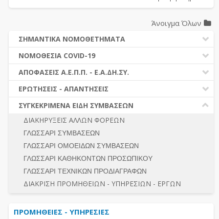
Άνοιγμα Όλων
ΣΗΜΑΝΤΙΚΑ ΝΟΜΟΘΕΤΗΜΑΤΑ
ΔΗΜΟΣΙΕΣ ΣΥΜΒΑΣΕΙΣ (Ν. 4412/2016)
ΝΟΜΟΘΕΣΙΑ COVID-19
ΔΗΜΟΤΙΚΟΣ ΚΩΔΙΚΑΣ (Ν.3463/2006)
ΝΟΜΟΘΕΣΙΑ - ΝΟΜΟΛΟΓΙΑ COVID -19
ΑΠΟΦΑΣΕΙΣ Α.Ε.Π.Π. - Ε.Α.ΔΗ.ΣΥ.
ΚΑΛΛΙΚΡΑΤΗΣ (Ν.3852/2010)
ΕΡΩΤΗΣΕΙΣ - ΑΠΑΝΤΗΣΕΙΣ
ΠΡΟΔΙΚΑΣΤΙΚΗ ΠΡΟΣΦΥΓΗ
ΕΡΩΤΗΣΕΙΣ - ΑΠΑΝΤΗΣΕΙΣ
ΝΟΜΟΘΕΣΙΑ - ΝΟΜΟΛΟΓΙΑ (ΣΥΝΟΛΟ)
ΓΕΝΙΚΟΙ ΚΑΝΟΝΕΣ
Ν. 4782/2021 - ΤΡΟΠΟΠΟΙΗΣΗ 4412/2016
ΣΥΓΚΕΚΡΙΜΕΝΑ ΕΙΔΗ ΣΥΜΒΑΣΕΩΝ
ΠΡΟΕΤΟΙΜΑΣΙΑ – ΔΗΜΟΣΙΟΤΗΤΑ
ΔΙΕΞΑΓΩΓΗ ΔΙΑΔΙΚΑΣΙΑΣ
ΔΙΑΚΗΡΥΞΕΙΣ ΑΛΛΩΝ ΦΟΡΕΩΝ
ΔΙΚΑΙΟΥΜΕΝΟΙ ΣΥΜΜΕΤΟΧΗΣ
ΔΙΑΔΙΚΑΣΙΕΣ ΑΝΑΘΕΣΗΣ
ΓΛΩΣΣΑΡΙ ΣΥΜΒΑΣΕΩΝ
ΠΡΟΣΦΟΡΕΣ – ΔΙΚΑΙΟΛΟΓΗΤΙΚΑ ΣΥΜΜΕΤΟΧΗΣ
ΓΕΝΙΚΟΙ ΚΑΝΟΝΕΣ
ΓΛΩΣΣΑΡΙ ΟΜΟΕΙΔΩΝ ΣΥΜΒΑΣΕΩΝ
ΔΙΕΞΑΓΩΓΗ ΔΙΑΔΙΚΑΣΙΑΣ
ΠΡΟΕΤΟΙΜΑΣΙΑ - ΔΗΜΟΣΙΟΤΗΤΑ
ΓΛΩΣΣΑΡΙ ΚΑΘΗΚΟΝΤΩΝ ΠΡΟΣΩΠΙΚΟΥ
ΕΣΗΔΗΣ – ΚΗΜΔΗΣ
ΛΟΓΟΙ ΑΠΟΚΛΕΙΣΜΟΥ-ΔΙΚΑΙΟΥΜΕΝΟΙ ΣΥΜΜΕΤΟΧΗΣ
ΓΛΩΣΣΑΡΙ ΤΕΧΝΙΚΩΝ ΠΡΟΔΙΑΓΡΑΦΩΝ
ΠΕΡΙΛΗΨΕΙΣ ΑΠΟΦΑΣΕΩΝ Α.Ε.Π.Π. - Ε.Α.ΔΗ.ΣΥ.
ΠΡΟΣΦΟΡΕΣ - ΔΙΚΑΙΟΛΟΓΗΤΙΚΑ ΣΥΜΜΕΤΟΧΗΣ
ΣΥΝΟΛΟ
ΔΙΑΚΡΙΣΗ ΠΡΟΜΗΘΕΙΩΝ - ΥΠΗΡΕΣΙΩΝ - ΕΡΓΩΝ
ΕΝΣΤΑΣΕΙΣ - ΠΡΟΣΦΥΓΕΣ
ΕΚΤΕΛΕΣΗ - ΠΛΗΡΩΜΗ - ΚΡΑΤΗΣΕΙΣ
ΠΡΟΜΗΘΕΙΕΣ - ΥΠΗΡΕΣΙΕΣ
ΕΚΤΕΛΕΣΗ ΕΡΓΩΝ - ΜΕΛΕΤΩΝ