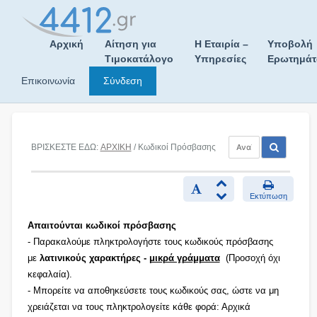
Skip
to
content
Αρχική
Αίτηση για
Η Εταιρία –
Υποβολή
Τιμοκατάλογο
Υπηρεσίες
Ερωτημά
Επικοινωνία
Σύνδεση
ΒΡΙΣΚΕΣΤΕ ΕΔΩ:
ΑΡΧΙΚΗ
/ Κωδικοί Πρόσβασης
Εκτύπωση
Απαιτούνται κωδικοί πρόσβασης
- Παρακαλούμε πληκτρολογήστε τους κωδικούς πρόσβασης
με
λατινικούς χαρακτήρες -
μικρά γράμματα
(Προσοχή όχι
κεφαλαία).
- Μπορείτε να αποθηκεύσετε τους κωδικούς σας, ώστε να μη
χρειάζεται να τους πληκτρολογείτε κάθε φορά: Αρχικά