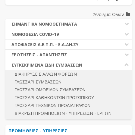
Άνοιγμα Όλων
ΣΗΜΑΝΤΙΚΑ ΝΟΜΟΘΕΤΗΜΑΤΑ
ΔΗΜΟΣΙΕΣ ΣΥΜΒΑΣΕΙΣ (Ν. 4412/2016)
ΝΟΜΟΘΕΣΙΑ COVID-19
ΔΗΜΟΤΙΚΟΣ ΚΩΔΙΚΑΣ (Ν.3463/2006)
ΝΟΜΟΘΕΣΙΑ - ΝΟΜΟΛΟΓΙΑ COVID -19
ΑΠΟΦΑΣΕΙΣ Α.Ε.Π.Π. - Ε.Α.ΔΗ.ΣΥ.
ΚΑΛΛΙΚΡΑΤΗΣ (Ν.3852/2010)
ΕΡΩΤΗΣΕΙΣ - ΑΠΑΝΤΗΣΕΙΣ
ΠΡΟΔΙΚΑΣΤΙΚΗ ΠΡΟΣΦΥΓΗ
ΕΡΩΤΗΣΕΙΣ - ΑΠΑΝΤΗΣΕΙΣ
ΝΟΜΟΘΕΣΙΑ - ΝΟΜΟΛΟΓΙΑ (ΣΥΝΟΛΟ)
ΓΕΝΙΚΟΙ ΚΑΝΟΝΕΣ
Ν. 4782/2021 - ΤΡΟΠΟΠΟΙΗΣΗ 4412/2016
ΣΥΓΚΕΚΡΙΜΕΝΑ ΕΙΔΗ ΣΥΜΒΑΣΕΩΝ
ΠΡΟΕΤΟΙΜΑΣΙΑ – ΔΗΜΟΣΙΟΤΗΤΑ
ΔΙΕΞΑΓΩΓΗ ΔΙΑΔΙΚΑΣΙΑΣ
ΔΙΑΚΗΡΥΞΕΙΣ ΑΛΛΩΝ ΦΟΡΕΩΝ
ΔΙΚΑΙΟΥΜΕΝΟΙ ΣΥΜΜΕΤΟΧΗΣ
ΔΙΑΔΙΚΑΣΙΕΣ ΑΝΑΘΕΣΗΣ
ΓΛΩΣΣΑΡΙ ΣΥΜΒΑΣΕΩΝ
ΠΡΟΣΦΟΡΕΣ – ΔΙΚΑΙΟΛΟΓΗΤΙΚΑ ΣΥΜΜΕΤΟΧΗΣ
ΓΕΝΙΚΟΙ ΚΑΝΟΝΕΣ
ΓΛΩΣΣΑΡΙ ΟΜΟΕΙΔΩΝ ΣΥΜΒΑΣΕΩΝ
ΔΙΕΞΑΓΩΓΗ ΔΙΑΔΙΚΑΣΙΑΣ
ΠΡΟΕΤΟΙΜΑΣΙΑ - ΔΗΜΟΣΙΟΤΗΤΑ
ΓΛΩΣΣΑΡΙ ΚΑΘΗΚΟΝΤΩΝ ΠΡΟΣΩΠΙΚΟΥ
ΕΣΗΔΗΣ – ΚΗΜΔΗΣ
ΛΟΓΟΙ ΑΠΟΚΛΕΙΣΜΟΥ-ΔΙΚΑΙΟΥΜΕΝΟΙ ΣΥΜΜΕΤΟΧΗΣ
ΓΛΩΣΣΑΡΙ ΤΕΧΝΙΚΩΝ ΠΡΟΔΙΑΓΡΑΦΩΝ
ΠΕΡΙΛΗΨΕΙΣ ΑΠΟΦΑΣΕΩΝ Α.Ε.Π.Π. - Ε.Α.ΔΗ.ΣΥ.
ΠΡΟΣΦΟΡΕΣ - ΔΙΚΑΙΟΛΟΓΗΤΙΚΑ ΣΥΜΜΕΤΟΧΗΣ
ΣΥΝΟΛΟ
ΔΙΑΚΡΙΣΗ ΠΡΟΜΗΘΕΙΩΝ - ΥΠΗΡΕΣΙΩΝ - ΕΡΓΩΝ
ΕΝΣΤΑΣΕΙΣ - ΠΡΟΣΦΥΓΕΣ
ΕΚΤΕΛΕΣΗ - ΠΛΗΡΩΜΗ - ΚΡΑΤΗΣΕΙΣ
ΠΡΟΜΗΘΕΙΕΣ - ΥΠΗΡΕΣΙΕΣ
ΕΚΤΕΛΕΣΗ ΕΡΓΩΝ - ΜΕΛΕΤΩΝ