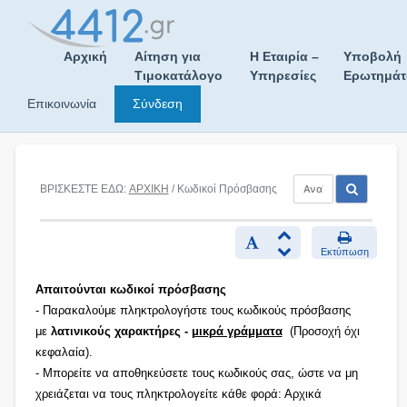
Skip
to
content
Αρχική
Αίτηση για
Η Εταιρία –
Υποβολή
Τιμοκατάλογο
Υπηρεσίες
Ερωτημά
Επικοινωνία
Σύνδεση
ΒΡΙΣΚΕΣΤΕ ΕΔΩ:
ΑΡΧΙΚΗ
/ Κωδικοί Πρόσβασης
Εκτύπωση
Απαιτούνται κωδικοί πρόσβασης
- Παρακαλούμε πληκτρολογήστε τους κωδικούς πρόσβασης
με
λατινικούς χαρακτήρες -
μικρά γράμματα
(Προσοχή όχι
κεφαλαία).
- Μπορείτε να αποθηκεύσετε τους κωδικούς σας, ώστε να μη
χρειάζεται να τους πληκτρολογείτε κάθε φορά: Αρχικά