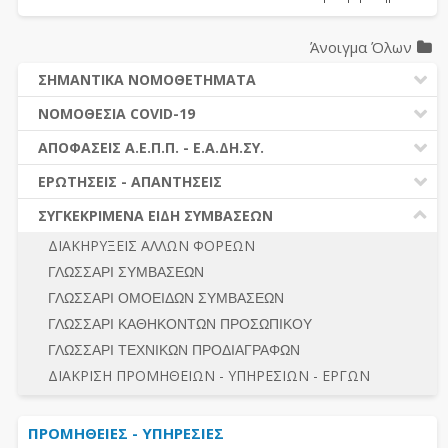
Άνοιγμα Όλων
ΣΗΜΑΝΤΙΚΑ ΝΟΜΟΘΕΤΗΜΑΤΑ
ΔΗΜΟΣΙΕΣ ΣΥΜΒΑΣΕΙΣ (Ν. 4412/2016)
ΝΟΜΟΘΕΣΙΑ COVID-19
ΔΗΜΟΤΙΚΟΣ ΚΩΔΙΚΑΣ (Ν.3463/2006)
ΝΟΜΟΘΕΣΙΑ - ΝΟΜΟΛΟΓΙΑ COVID -19
ΑΠΟΦΑΣΕΙΣ Α.Ε.Π.Π. - Ε.Α.ΔΗ.ΣΥ.
ΚΑΛΛΙΚΡΑΤΗΣ (Ν.3852/2010)
ΕΡΩΤΗΣΕΙΣ - ΑΠΑΝΤΗΣΕΙΣ
ΠΡΟΔΙΚΑΣΤΙΚΗ ΠΡΟΣΦΥΓΗ
ΕΡΩΤΗΣΕΙΣ - ΑΠΑΝΤΗΣΕΙΣ
ΝΟΜΟΘΕΣΙΑ - ΝΟΜΟΛΟΓΙΑ (ΣΥΝΟΛΟ)
ΓΕΝΙΚΟΙ ΚΑΝΟΝΕΣ
Ν. 4782/2021 - ΤΡΟΠΟΠΟΙΗΣΗ 4412/2016
ΣΥΓΚΕΚΡΙΜΕΝΑ ΕΙΔΗ ΣΥΜΒΑΣΕΩΝ
ΠΡΟΕΤΟΙΜΑΣΙΑ – ΔΗΜΟΣΙΟΤΗΤΑ
ΔΙΕΞΑΓΩΓΗ ΔΙΑΔΙΚΑΣΙΑΣ
ΔΙΑΚΗΡΥΞΕΙΣ ΑΛΛΩΝ ΦΟΡΕΩΝ
ΔΙΚΑΙΟΥΜΕΝΟΙ ΣΥΜΜΕΤΟΧΗΣ
ΔΙΑΔΙΚΑΣΙΕΣ ΑΝΑΘΕΣΗΣ
ΓΛΩΣΣΑΡΙ ΣΥΜΒΑΣΕΩΝ
ΠΡΟΣΦΟΡΕΣ – ΔΙΚΑΙΟΛΟΓΗΤΙΚΑ ΣΥΜΜΕΤΟΧΗΣ
ΓΕΝΙΚΟΙ ΚΑΝΟΝΕΣ
ΓΛΩΣΣΑΡΙ ΟΜΟΕΙΔΩΝ ΣΥΜΒΑΣΕΩΝ
ΔΙΕΞΑΓΩΓΗ ΔΙΑΔΙΚΑΣΙΑΣ
ΠΡΟΕΤΟΙΜΑΣΙΑ - ΔΗΜΟΣΙΟΤΗΤΑ
ΓΛΩΣΣΑΡΙ ΚΑΘΗΚΟΝΤΩΝ ΠΡΟΣΩΠΙΚΟΥ
ΕΣΗΔΗΣ – ΚΗΜΔΗΣ
ΛΟΓΟΙ ΑΠΟΚΛΕΙΣΜΟΥ-ΔΙΚΑΙΟΥΜΕΝΟΙ ΣΥΜΜΕΤΟΧΗΣ
ΓΛΩΣΣΑΡΙ ΤΕΧΝΙΚΩΝ ΠΡΟΔΙΑΓΡΑΦΩΝ
ΠΕΡΙΛΗΨΕΙΣ ΑΠΟΦΑΣΕΩΝ Α.Ε.Π.Π. - Ε.Α.ΔΗ.ΣΥ.
ΠΡΟΣΦΟΡΕΣ - ΔΙΚΑΙΟΛΟΓΗΤΙΚΑ ΣΥΜΜΕΤΟΧΗΣ
ΣΥΝΟΛΟ
ΔΙΑΚΡΙΣΗ ΠΡΟΜΗΘΕΙΩΝ - ΥΠΗΡΕΣΙΩΝ - ΕΡΓΩΝ
ΕΝΣΤΑΣΕΙΣ - ΠΡΟΣΦΥΓΕΣ
ΕΚΤΕΛΕΣΗ - ΠΛΗΡΩΜΗ - ΚΡΑΤΗΣΕΙΣ
ΠΡΟΜΗΘΕΙΕΣ - ΥΠΗΡΕΣΙΕΣ
ΕΚΤΕΛΕΣΗ ΕΡΓΩΝ - ΜΕΛΕΤΩΝ