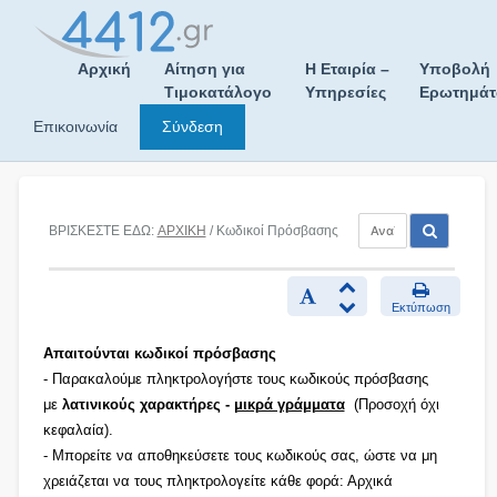
Skip
to
content
Αρχική
Αίτηση για
Η Εταιρία –
Υποβολή
Τιμοκατάλογο
Υπηρεσίες
Ερωτημά
Επικοινωνία
Σύνδεση
ΒΡΙΣΚΕΣΤΕ ΕΔΩ:
ΑΡΧΙΚΗ
/ Κωδικοί Πρόσβασης
Εκτύπωση
Απαιτούνται κωδικοί πρόσβασης
- Παρακαλούμε πληκτρολογήστε τους κωδικούς πρόσβασης
με
λατινικούς χαρακτήρες -
μικρά γράμματα
(Προσοχή όχι
κεφαλαία).
- Μπορείτε να αποθηκεύσετε τους κωδικούς σας, ώστε να μη
χρειάζεται να τους πληκτρολογείτε κάθε φορά: Αρχικά