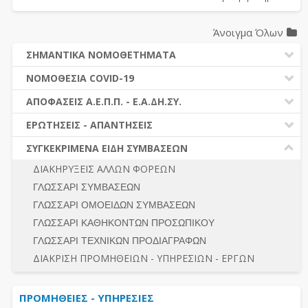
Άνοιγμα Όλων
ΣΗΜΑΝΤΙΚΑ ΝΟΜΟΘΕΤΗΜΑΤΑ
ΔΗΜΟΣΙΕΣ ΣΥΜΒΑΣΕΙΣ (Ν. 4412/2016)
ΝΟΜΟΘΕΣΙΑ COVID-19
ΔΗΜΟΤΙΚΟΣ ΚΩΔΙΚΑΣ (Ν.3463/2006)
ΝΟΜΟΘΕΣΙΑ - ΝΟΜΟΛΟΓΙΑ COVID -19
ΑΠΟΦΑΣΕΙΣ Α.Ε.Π.Π. - Ε.Α.ΔΗ.ΣΥ.
ΚΑΛΛΙΚΡΑΤΗΣ (Ν.3852/2010)
ΕΡΩΤΗΣΕΙΣ - ΑΠΑΝΤΗΣΕΙΣ
ΠΡΟΔΙΚΑΣΤΙΚΗ ΠΡΟΣΦΥΓΗ
ΕΡΩΤΗΣΕΙΣ - ΑΠΑΝΤΗΣΕΙΣ
ΝΟΜΟΘΕΣΙΑ - ΝΟΜΟΛΟΓΙΑ (ΣΥΝΟΛΟ)
ΓΕΝΙΚΟΙ ΚΑΝΟΝΕΣ
Ν. 4782/2021 - ΤΡΟΠΟΠΟΙΗΣΗ 4412/2016
ΣΥΓΚΕΚΡΙΜΕΝΑ ΕΙΔΗ ΣΥΜΒΑΣΕΩΝ
ΠΡΟΕΤΟΙΜΑΣΙΑ – ΔΗΜΟΣΙΟΤΗΤΑ
ΔΙΕΞΑΓΩΓΗ ΔΙΑΔΙΚΑΣΙΑΣ
ΔΙΑΚΗΡΥΞΕΙΣ ΑΛΛΩΝ ΦΟΡΕΩΝ
ΔΙΚΑΙΟΥΜΕΝΟΙ ΣΥΜΜΕΤΟΧΗΣ
ΔΙΑΔΙΚΑΣΙΕΣ ΑΝΑΘΕΣΗΣ
ΓΛΩΣΣΑΡΙ ΣΥΜΒΑΣΕΩΝ
ΠΡΟΣΦΟΡΕΣ – ΔΙΚΑΙΟΛΟΓΗΤΙΚΑ ΣΥΜΜΕΤΟΧΗΣ
ΓΕΝΙΚΟΙ ΚΑΝΟΝΕΣ
ΓΛΩΣΣΑΡΙ ΟΜΟΕΙΔΩΝ ΣΥΜΒΑΣΕΩΝ
ΔΙΕΞΑΓΩΓΗ ΔΙΑΔΙΚΑΣΙΑΣ
ΠΡΟΕΤΟΙΜΑΣΙΑ - ΔΗΜΟΣΙΟΤΗΤΑ
ΓΛΩΣΣΑΡΙ ΚΑΘΗΚΟΝΤΩΝ ΠΡΟΣΩΠΙΚΟΥ
ΕΣΗΔΗΣ – ΚΗΜΔΗΣ
ΛΟΓΟΙ ΑΠΟΚΛΕΙΣΜΟΥ-ΔΙΚΑΙΟΥΜΕΝΟΙ ΣΥΜΜΕΤΟΧΗΣ
ΓΛΩΣΣΑΡΙ ΤΕΧΝΙΚΩΝ ΠΡΟΔΙΑΓΡΑΦΩΝ
ΠΕΡΙΛΗΨΕΙΣ ΑΠΟΦΑΣΕΩΝ Α.Ε.Π.Π. - Ε.Α.ΔΗ.ΣΥ.
ΠΡΟΣΦΟΡΕΣ - ΔΙΚΑΙΟΛΟΓΗΤΙΚΑ ΣΥΜΜΕΤΟΧΗΣ
ΣΥΝΟΛΟ
ΔΙΑΚΡΙΣΗ ΠΡΟΜΗΘΕΙΩΝ - ΥΠΗΡΕΣΙΩΝ - ΕΡΓΩΝ
ΕΝΣΤΑΣΕΙΣ - ΠΡΟΣΦΥΓΕΣ
ΕΚΤΕΛΕΣΗ - ΠΛΗΡΩΜΗ - ΚΡΑΤΗΣΕΙΣ
ΠΡΟΜΗΘΕΙΕΣ - ΥΠΗΡΕΣΙΕΣ
ΕΚΤΕΛΕΣΗ ΕΡΓΩΝ - ΜΕΛΕΤΩΝ