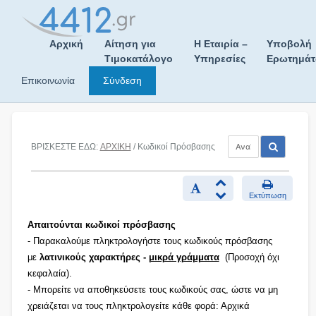
Skip
to
content
Αρχική
Αίτηση για
Η Εταιρία –
Υποβολή
Τιμοκατάλογο
Υπηρεσίες
Ερωτημά
Επικοινωνία
Σύνδεση
ΒΡΙΣΚΕΣΤΕ ΕΔΩ:
ΑΡΧΙΚΗ
/ Κωδικοί Πρόσβασης
Εκτύπωση
Απαιτούνται κωδικοί πρόσβασης
- Παρακαλούμε πληκτρολογήστε τους κωδικούς πρόσβασης
με
λατινικούς χαρακτήρες -
μικρά γράμματα
(Προσοχή όχι
κεφαλαία).
- Μπορείτε να αποθηκεύσετε τους κωδικούς σας, ώστε να μη
χρειάζεται να τους πληκτρολογείτε κάθε φορά: Αρχικά