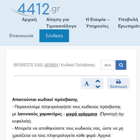
Skip
to
content
Αρχική
Αίτηση για
Η Εταιρία –
Υποβολή
Τιμοκατάλογο
Υπηρεσίες
Ερωτημά
Επικοινωνία
Σύνδεση
ΒΡΙΣΚΕΣΤΕ ΕΔΩ:
ΑΡΧΙΚΗ
/ Κωδικοί Πρόσβασης
Εκτύπωση
Απαιτούνται κωδικοί πρόσβασης
- Παρακαλούμε πληκτρολογήστε τους κωδικούς πρόσβασης
με
λατινικούς χαρακτήρες -
μικρά γράμματα
(Προσοχή όχι
κεφαλαία).
- Μπορείτε να αποθηκεύσετε τους κωδικούς σας, ώστε να μη
χρειάζεται να τους πληκτρολογείτε κάθε φορά: Αρχικά