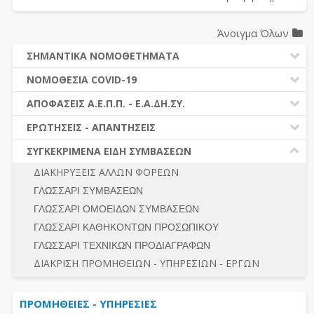
Άνοιγμα Όλων
ΣΗΜΑΝΤΙΚΑ ΝΟΜΟΘΕΤΗΜΑΤΑ
ΔΗΜΟΣΙΕΣ ΣΥΜΒΑΣΕΙΣ (Ν. 4412/2016)
ΝΟΜΟΘΕΣΙΑ COVID-19
ΔΗΜΟΤΙΚΟΣ ΚΩΔΙΚΑΣ (Ν.3463/2006)
ΝΟΜΟΘΕΣΙΑ - ΝΟΜΟΛΟΓΙΑ COVID -19
ΑΠΟΦΑΣΕΙΣ Α.Ε.Π.Π. - Ε.Α.ΔΗ.ΣΥ.
ΚΑΛΛΙΚΡΑΤΗΣ (Ν.3852/2010)
ΕΡΩΤΗΣΕΙΣ - ΑΠΑΝΤΗΣΕΙΣ
ΠΡΟΔΙΚΑΣΤΙΚΗ ΠΡΟΣΦΥΓΗ
ΕΡΩΤΗΣΕΙΣ - ΑΠΑΝΤΗΣΕΙΣ
ΝΟΜΟΘΕΣΙΑ - ΝΟΜΟΛΟΓΙΑ (ΣΥΝΟΛΟ)
ΓΕΝΙΚΟΙ ΚΑΝΟΝΕΣ
Ν. 4782/2021 - ΤΡΟΠΟΠΟΙΗΣΗ 4412/2016
ΣΥΓΚΕΚΡΙΜΕΝΑ ΕΙΔΗ ΣΥΜΒΑΣΕΩΝ
ΠΡΟΕΤΟΙΜΑΣΙΑ – ΔΗΜΟΣΙΟΤΗΤΑ
ΔΙΕΞΑΓΩΓΗ ΔΙΑΔΙΚΑΣΙΑΣ
ΔΙΑΚΗΡΥΞΕΙΣ ΑΛΛΩΝ ΦΟΡΕΩΝ
ΔΙΚΑΙΟΥΜΕΝΟΙ ΣΥΜΜΕΤΟΧΗΣ
ΔΙΑΔΙΚΑΣΙΕΣ ΑΝΑΘΕΣΗΣ
ΓΛΩΣΣΑΡΙ ΣΥΜΒΑΣΕΩΝ
ΠΡΟΣΦΟΡΕΣ – ΔΙΚΑΙΟΛΟΓΗΤΙΚΑ ΣΥΜΜΕΤΟΧΗΣ
ΓΕΝΙΚΟΙ ΚΑΝΟΝΕΣ
ΓΛΩΣΣΑΡΙ ΟΜΟΕΙΔΩΝ ΣΥΜΒΑΣΕΩΝ
ΔΙΕΞΑΓΩΓΗ ΔΙΑΔΙΚΑΣΙΑΣ
ΠΡΟΕΤΟΙΜΑΣΙΑ - ΔΗΜΟΣΙΟΤΗΤΑ
ΓΛΩΣΣΑΡΙ ΚΑΘΗΚΟΝΤΩΝ ΠΡΟΣΩΠΙΚΟΥ
ΕΣΗΔΗΣ – ΚΗΜΔΗΣ
ΛΟΓΟΙ ΑΠΟΚΛΕΙΣΜΟΥ-ΔΙΚΑΙΟΥΜΕΝΟΙ ΣΥΜΜΕΤΟΧΗΣ
ΓΛΩΣΣΑΡΙ ΤΕΧΝΙΚΩΝ ΠΡΟΔΙΑΓΡΑΦΩΝ
ΠΕΡΙΛΗΨΕΙΣ ΑΠΟΦΑΣΕΩΝ Α.Ε.Π.Π. - Ε.Α.ΔΗ.ΣΥ.
ΠΡΟΣΦΟΡΕΣ - ΔΙΚΑΙΟΛΟΓΗΤΙΚΑ ΣΥΜΜΕΤΟΧΗΣ
ΣΥΝΟΛΟ
ΔΙΑΚΡΙΣΗ ΠΡΟΜΗΘΕΙΩΝ - ΥΠΗΡΕΣΙΩΝ - ΕΡΓΩΝ
ΕΝΣΤΑΣΕΙΣ - ΠΡΟΣΦΥΓΕΣ
ΕΚΤΕΛΕΣΗ - ΠΛΗΡΩΜΗ - ΚΡΑΤΗΣΕΙΣ
ΠΡΟΜΗΘΕΙΕΣ - ΥΠΗΡΕΣΙΕΣ
ΕΚΤΕΛΕΣΗ ΕΡΓΩΝ - ΜΕΛΕΤΩΝ