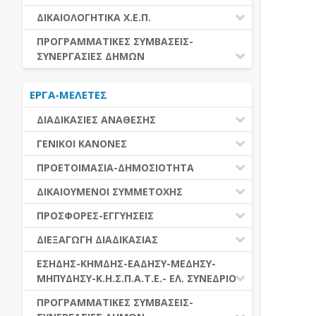
ΕΚΤΕΛΕΣΗ ΥΠΗΡΕΣΙΩΝ
ΕΑΑΔΗΣΥ
ΔΙΚΑΙΟΛΟΓΗΤΙΚΑ Χ.Ε.Π.
ΕΚΤΕΛΕΣΗ ΠΡΟΜΗΘΕΙΩΝ
ΕΑΔΗΣΥ
ΔΙΚΑΙΟΛΟΓΗΤΙΚΑ Χ.Ε.Π.
ΠΡΟΓΡΑΜΜΑΤΙΚΕΣ ΣΥΜΒΑΣΕΙΣ-
ΕΛ.ΣΥΝΕΔΡΙΟ
ΣΥΝΕΡΓΑΣΙΕΣ ΔΗΜΩΝ
ΕΣΗΔΗΣ
ΔΙΑΔΗΜΟΤΙΚΗ ΣΥΝΕΡΓΑΣΙΑ
ΚΗΜΔΗΣ
ΕΡΓΑ-ΜΕΛΕΤΕΣ
ΔΙΕΘΝΕΣ ΚΑΙ ΕΥΡΩΠΑΙΚΟ ΕΠΙΠΕΔΟ
ΜΕΔΗΣΥ-ΜΗΠΥΔΗΣΥ
ΠΡΟΓΡΑΜΜΑΤΙΚΕΣ ΣΥΜΒΑΣΕΙΣ
ΔΙΑΔΙΚΑΣΙΕΣ ΑΝΑΘΕΣΗΣ
ΔΙΑΔΙΚΑΣΙΕΣ ΑΝΑΘΕΣΗΣ
ΓΕΝΙΚΟΙ ΚΑΝΟΝΕΣ
ΣΥΓΚΕΝΤΡΩΤΙΚΕΣ ΔΙΑΔΙΚΑΣΙΕΣ
ΠΕΔΙΟ ΕΦΑΡΜΟΓΗΣ-ΕΝΑΡΞΗ ΙΣΧΥΟΣ
ΠΡΟΕΤΟΙΜΑΣΙΑ-ΔΗΜΟΣΙΟΤΗΤΑ
ΑΝΑΘΕΣΗΣ
ΗΛΕΚΤΡΟΝΙΚΑ ΜΕΣΑ
ΠΙΝΑΚΕΣ ΔΗΜΟΣΝΕΤ
ΓΝΩΜΟΔΟΤΙΚΑ ΟΡΓΑΝΑ-ΕΠΙΤΡΟΠΕΣ
ΔΙΚΑΙΟΥΜΕΝΟΙ ΣΥΜΜΕΤΟΧΗΣ
ΓΕΝΙΚΕΣ ΑΡΧΕΣ ΚΑΙ ΚΑΝΟΝΕΣ
ΠΡΟΕΤΟΙΜΑΣΙΑ
ΔΙΚΑΙΟΥΜΕΝΟΙ ΣΥΜΜΕΤΟΧΗΣ
ΠΡΟΣΦΟΡΕΣ-ΕΓΓΥΗΣΕΙΣ
ΑΞΙΑ ΣΥΜΒΑΣΗΣ
ΕΓΓΡΑΦΑ ΤΗΣ ΣΥΜΒΑΣΗΣ
ΚΡΙΤΗΡΙΑ ΕΠΙΛΟΓΗΣ
ΕΓΓΥΗΣΕΙΣ
ΕΙΔΗ ΣΥΜΒΑΣΕΩΝ
ΔΙΕΞΑΓΩΓΗ ΔΙΑΔΙΚΑΣΙΑΣ
ΔΗΜΟΣΙΕΥΣΕΙΣ
ΛΟΓΟΙ ΑΠΟΚΛΕΙΣΜΟΥ
ΠΡΟΣΦΟΡΕΣ
ΔΙΑΦΟΡΑ
ΑΞΙΟΛΟΓΗΣΗ ΚΑΙ ΑΝΑΘΕΣΗ
ΕΝΑΡΞΗ-ΠΡΟΘΕΣΜΙΕΣ
ΕΣΗΔΗΣ-ΚΗΜΔΗΣ-ΕΑΔΗΣΥ-ΜΕΔΗΣΥ-
ΔΙΚΑΙΟΛΟΓΗΤΙΚΑ ΛΟΓΩΝ
ΜΗΠΥΔΗΣΥ-Κ.Η.Σ.Π.Α.Τ.Ε.- ΕΛ. ΣΥΝΕΔΡΙΟ
ΑΠΟΚΛΕΙΣΜΟΥ & ΚΡΙΤΗΡΙΩΝ
ΑΠΟΤΕΛΕΣΜΑ ΔΙΑΔΙΚΑΣΙΑΣ
ΕΠΙΛΟΓΗΣ
ΠΡΟΣΦΥΓΕΣ-ΕΝΣΤΑΣΕΙΣ
ΕΑΑΔΗΣΥ
ΠΡΟΓΡΑΜΜΑΤΙΚΕΣ ΣΥΜΒΑΣΕΙΣ-
ΕΕΕΣ