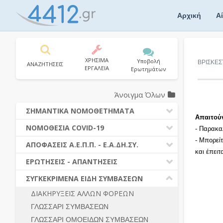
Skip
to
Αρχική
Α
content
ΧΡΗΣΙΜΑ
Υποβολή
ΒΡΙΣΚΕΣ
ΑΝΑΖΗΤΗΣΕΙΣ
ΕΡΓΑΛΕΙΑ
Ερωτημάτων
Άνοιγμα Όλων
ΣΗΜΑΝΤΙΚΑ ΝΟΜΟΘΕΤΗΜΑΤΑ
Απαιτού
ΔΗΜΟΣΙΕΣ ΣΥΜΒΑΣΕΙΣ (Ν. 4412/2016)
ΝΟΜΟΘΕΣΙΑ COVID-19
- Παρακα
ΔΗΜΟΤΙΚΟΣ ΚΩΔΙΚΑΣ (Ν.3463/2006)
- Μπορεί
ΝΟΜΟΘΕΣΙΑ - ΝΟΜΟΛΟΓΙΑ COVID -19
ΑΠΟΦΑΣΕΙΣ Α.Ε.Π.Π. - Ε.Α.ΔΗ.ΣΥ.
ΚΑΛΛΙΚΡΑΤΗΣ (Ν.3852/2010)
και έπει
ΕΡΩΤΗΣΕΙΣ - ΑΠΑΝΤΗΣΕΙΣ
ΠΡΟΔΙΚΑΣΤΙΚΗ ΠΡΟΣΦΥΓΗ
ΕΡΩΤΗΣΕΙΣ - ΑΠΑΝΤΗΣΕΙΣ
ΝΟΜΟΘΕΣΙΑ - ΝΟΜΟΛΟΓΙΑ (ΣΥΝΟΛΟ)
ΓΕΝΙΚΟΙ ΚΑΝΟΝΕΣ
Ν. 4782/2021 - ΤΡΟΠΟΠΟΙΗΣΗ
ΣΥΓΚΕΚΡΙΜΕΝΑ ΕΙΔΗ ΣΥΜΒΑΣΕΩΝ
4412/2016
ΠΡΟΕΤΟΙΜΑΣΙΑ – ΔΗΜΟΣΙΟΤΗΤΑ
ΔΙΑΚΗΡΥΞΕΙΣ ΑΛΛΩΝ ΦΟΡΕΩΝ
ΔΙΕΞΑΓΩΓΗ ΔΙΑΔΙΚΑΣΙΑΣ
ΔΙΚΑΙΟΥΜΕΝΟΙ ΣΥΜΜΕΤΟΧΗΣ
ΓΛΩΣΣΑΡΙ ΣΥΜΒΑΣΕΩΝ
ΔΙΑΔΙΚΑΣΙΕΣ ΑΝΑΘΕΣΗΣ
ΠΡΟΣΦΟΡΕΣ – ΔΙΚΑΙΟΛΟΓΗΤΙΚΑ
ΣΥΜΜΕΤΟΧΗΣ
ΓΛΩΣΣΑΡΙ ΟΜΟΕΙΔΩΝ ΣΥΜΒΑΣΕΩΝ
ΓΕΝΙΚΟΙ ΚΑΝΟΝΕΣ