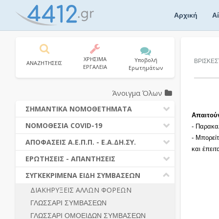
Skip
to
Αρχική
Α
content
ΧΡΗΣΙΜΑ
Υποβολή
ΒΡΙΣΚΕΣ
ΑΝΑΖΗΤΗΣΕΙΣ
ΕΡΓΑΛΕΙΑ
Ερωτημάτων
Άνοιγμα Όλων
ΣΗΜΑΝΤΙΚΑ ΝΟΜΟΘΕΤΗΜΑΤΑ
Απαιτού
ΔΗΜΟΣΙΕΣ ΣΥΜΒΑΣΕΙΣ (Ν. 4412/2016)
ΝΟΜΟΘΕΣΙΑ COVID-19
- Παρακα
ΔΗΜΟΤΙΚΟΣ ΚΩΔΙΚΑΣ (Ν.3463/2006)
- Μπορεί
ΝΟΜΟΘΕΣΙΑ - ΝΟΜΟΛΟΓΙΑ COVID -19
ΑΠΟΦΑΣΕΙΣ Α.Ε.Π.Π. - Ε.Α.ΔΗ.ΣΥ.
ΚΑΛΛΙΚΡΑΤΗΣ (Ν.3852/2010)
και έπει
ΕΡΩΤΗΣΕΙΣ - ΑΠΑΝΤΗΣΕΙΣ
ΠΡΟΔΙΚΑΣΤΙΚΗ ΠΡΟΣΦΥΓΗ
ΕΡΩΤΗΣΕΙΣ - ΑΠΑΝΤΗΣΕΙΣ
ΝΟΜΟΘΕΣΙΑ - ΝΟΜΟΛΟΓΙΑ (ΣΥΝΟΛΟ)
ΓΕΝΙΚΟΙ ΚΑΝΟΝΕΣ
Ν. 4782/2021 - ΤΡΟΠΟΠΟΙΗΣΗ
ΣΥΓΚΕΚΡΙΜΕΝΑ ΕΙΔΗ ΣΥΜΒΑΣΕΩΝ
4412/2016
ΠΡΟΕΤΟΙΜΑΣΙΑ – ΔΗΜΟΣΙΟΤΗΤΑ
ΔΙΑΚΗΡΥΞΕΙΣ ΑΛΛΩΝ ΦΟΡΕΩΝ
ΔΙΕΞΑΓΩΓΗ ΔΙΑΔΙΚΑΣΙΑΣ
ΔΙΚΑΙΟΥΜΕΝΟΙ ΣΥΜΜΕΤΟΧΗΣ
ΓΛΩΣΣΑΡΙ ΣΥΜΒΑΣΕΩΝ
ΔΙΑΔΙΚΑΣΙΕΣ ΑΝΑΘΕΣΗΣ
ΠΡΟΣΦΟΡΕΣ – ΔΙΚΑΙΟΛΟΓΗΤΙΚΑ
ΣΥΜΜΕΤΟΧΗΣ
ΓΛΩΣΣΑΡΙ ΟΜΟΕΙΔΩΝ ΣΥΜΒΑΣΕΩΝ
ΓΕΝΙΚΟΙ ΚΑΝΟΝΕΣ