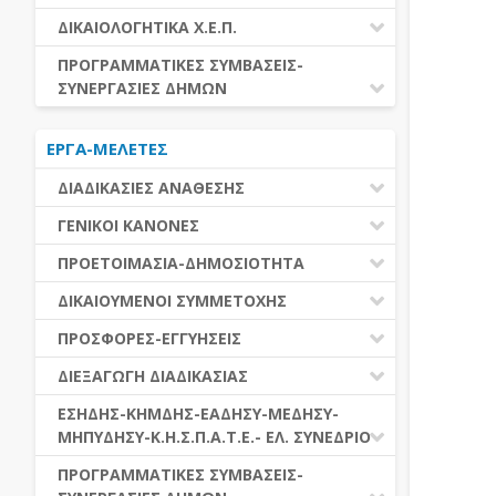
ΕΚΤΕΛΕΣΗ ΥΠΗΡΕΣΙΩΝ
ΕΑΑΔΗΣΥ
ΔΙΚΑΙΟΛΟΓΗΤΙΚΑ Χ.Ε.Π.
ΕΚΤΕΛΕΣΗ ΠΡΟΜΗΘΕΙΩΝ
ΕΑΔΗΣΥ
ΔΙΚΑΙΟΛΟΓΗΤΙΚΑ Χ.Ε.Π.
ΠΡΟΓΡΑΜΜΑΤΙΚΕΣ ΣΥΜΒΑΣΕΙΣ-
ΕΛ.ΣΥΝΕΔΡΙΟ
ΣΥΝΕΡΓΑΣΙΕΣ ΔΗΜΩΝ
ΕΣΗΔΗΣ
ΔΙΑΔΗΜΟΤΙΚΗ ΣΥΝΕΡΓΑΣΙΑ
ΚΗΜΔΗΣ
ΕΡΓΑ-ΜΕΛΕΤΕΣ
ΔΙΕΘΝΕΣ ΚΑΙ ΕΥΡΩΠΑΙΚΟ ΕΠΙΠΕΔΟ
ΜΕΔΗΣΥ-ΜΗΠΥΔΗΣΥ
ΠΡΟΓΡΑΜΜΑΤΙΚΕΣ ΣΥΜΒΑΣΕΙΣ
ΔΙΑΔΙΚΑΣΙΕΣ ΑΝΑΘΕΣΗΣ
ΔΙΑΔΙΚΑΣΙΕΣ ΑΝΑΘΕΣΗΣ
ΓΕΝΙΚΟΙ ΚΑΝΟΝΕΣ
ΣΥΓΚΕΝΤΡΩΤΙΚΕΣ ΔΙΑΔΙΚΑΣΙΕΣ
ΠΕΔΙΟ ΕΦΑΡΜΟΓΗΣ-ΕΝΑΡΞΗ ΙΣΧΥΟΣ
ΠΡΟΕΤΟΙΜΑΣΙΑ-ΔΗΜΟΣΙΟΤΗΤΑ
ΑΝΑΘΕΣΗΣ
ΗΛΕΚΤΡΟΝΙΚΑ ΜΕΣΑ
ΠΙΝΑΚΕΣ ΔΗΜΟΣΝΕΤ
ΓΝΩΜΟΔΟΤΙΚΑ ΟΡΓΑΝΑ-ΕΠΙΤΡΟΠΕΣ
ΔΙΚΑΙΟΥΜΕΝΟΙ ΣΥΜΜΕΤΟΧΗΣ
ΓΕΝΙΚΕΣ ΑΡΧΕΣ ΚΑΙ ΚΑΝΟΝΕΣ
ΠΡΟΕΤΟΙΜΑΣΙΑ
ΔΙΚΑΙΟΥΜΕΝΟΙ ΣΥΜΜΕΤΟΧΗΣ
ΠΡΟΣΦΟΡΕΣ-ΕΓΓΥΗΣΕΙΣ
ΑΞΙΑ ΣΥΜΒΑΣΗΣ
ΕΓΓΡΑΦΑ ΤΗΣ ΣΥΜΒΑΣΗΣ
ΚΡΙΤΗΡΙΑ ΕΠΙΛΟΓΗΣ
ΕΓΓΥΗΣΕΙΣ
ΕΙΔΗ ΣΥΜΒΑΣΕΩΝ
ΔΙΕΞΑΓΩΓΗ ΔΙΑΔΙΚΑΣΙΑΣ
ΔΗΜΟΣΙΕΥΣΕΙΣ
ΛΟΓΟΙ ΑΠΟΚΛΕΙΣΜΟΥ
ΠΡΟΣΦΟΡΕΣ
ΔΙΑΦΟΡΑ
ΑΞΙΟΛΟΓΗΣΗ ΚΑΙ ΑΝΑΘΕΣΗ
ΕΝΑΡΞΗ-ΠΡΟΘΕΣΜΙΕΣ
ΕΣΗΔΗΣ-ΚΗΜΔΗΣ-ΕΑΔΗΣΥ-ΜΕΔΗΣΥ-
ΔΙΚΑΙΟΛΟΓΗΤΙΚΑ ΛΟΓΩΝ
ΜΗΠΥΔΗΣΥ-Κ.Η.Σ.Π.Α.Τ.Ε.- ΕΛ. ΣΥΝΕΔΡΙΟ
ΑΠΟΚΛΕΙΣΜΟΥ & ΚΡΙΤΗΡΙΩΝ
ΑΠΟΤΕΛΕΣΜΑ ΔΙΑΔΙΚΑΣΙΑΣ
ΕΠΙΛΟΓΗΣ
ΠΡΟΣΦΥΓΕΣ-ΕΝΣΤΑΣΕΙΣ
ΕΑΑΔΗΣΥ
ΠΡΟΓΡΑΜΜΑΤΙΚΕΣ ΣΥΜΒΑΣΕΙΣ-
ΕΕΕΣ