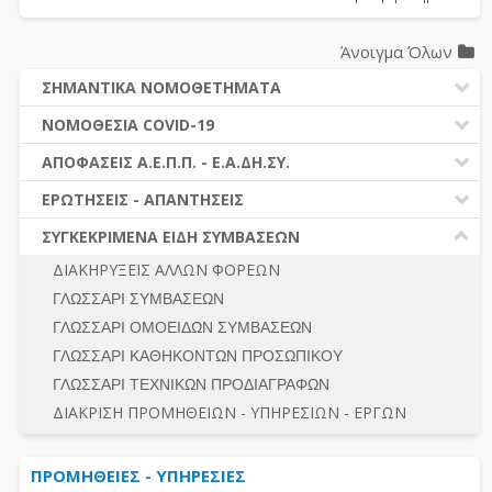
Άνοιγμα Όλων
ΣΗΜΑΝΤΙΚΑ ΝΟΜΟΘΕΤΗΜΑΤΑ
ΔΗΜΟΣΙΕΣ ΣΥΜΒΑΣΕΙΣ (Ν. 4412/2016)
ΝΟΜΟΘΕΣΙΑ COVID-19
ΔΗΜΟΤΙΚΟΣ ΚΩΔΙΚΑΣ (Ν.3463/2006)
ΝΟΜΟΘΕΣΙΑ - ΝΟΜΟΛΟΓΙΑ COVID -19
ΑΠΟΦΑΣΕΙΣ Α.Ε.Π.Π. - Ε.Α.ΔΗ.ΣΥ.
ΚΑΛΛΙΚΡΑΤΗΣ (Ν.3852/2010)
ΕΡΩΤΗΣΕΙΣ - ΑΠΑΝΤΗΣΕΙΣ
ΠΡΟΔΙΚΑΣΤΙΚΗ ΠΡΟΣΦΥΓΗ
ΕΡΩΤΗΣΕΙΣ - ΑΠΑΝΤΗΣΕΙΣ
ΝΟΜΟΘΕΣΙΑ - ΝΟΜΟΛΟΓΙΑ (ΣΥΝΟΛΟ)
ΓΕΝΙΚΟΙ ΚΑΝΟΝΕΣ
Ν. 4782/2021 - ΤΡΟΠΟΠΟΙΗΣΗ 4412/2016
ΣΥΓΚΕΚΡΙΜΕΝΑ ΕΙΔΗ ΣΥΜΒΑΣΕΩΝ
ΠΡΟΕΤΟΙΜΑΣΙΑ – ΔΗΜΟΣΙΟΤΗΤΑ
ΔΙΕΞΑΓΩΓΗ ΔΙΑΔΙΚΑΣΙΑΣ
ΔΙΑΚΗΡΥΞΕΙΣ ΑΛΛΩΝ ΦΟΡΕΩΝ
ΔΙΚΑΙΟΥΜΕΝΟΙ ΣΥΜΜΕΤΟΧΗΣ
ΔΙΑΔΙΚΑΣΙΕΣ ΑΝΑΘΕΣΗΣ
ΓΛΩΣΣΑΡΙ ΣΥΜΒΑΣΕΩΝ
ΠΡΟΣΦΟΡΕΣ – ΔΙΚΑΙΟΛΟΓΗΤΙΚΑ ΣΥΜΜΕΤΟΧΗΣ
ΓΕΝΙΚΟΙ ΚΑΝΟΝΕΣ
ΓΛΩΣΣΑΡΙ ΟΜΟΕΙΔΩΝ ΣΥΜΒΑΣΕΩΝ
ΔΙΕΞΑΓΩΓΗ ΔΙΑΔΙΚΑΣΙΑΣ
ΠΡΟΕΤΟΙΜΑΣΙΑ - ΔΗΜΟΣΙΟΤΗΤΑ
ΓΛΩΣΣΑΡΙ ΚΑΘΗΚΟΝΤΩΝ ΠΡΟΣΩΠΙΚΟΥ
ΕΣΗΔΗΣ – ΚΗΜΔΗΣ
ΛΟΓΟΙ ΑΠΟΚΛΕΙΣΜΟΥ-ΔΙΚΑΙΟΥΜΕΝΟΙ ΣΥΜΜΕΤΟΧΗΣ
ΓΛΩΣΣΑΡΙ ΤΕΧΝΙΚΩΝ ΠΡΟΔΙΑΓΡΑΦΩΝ
ΠΕΡΙΛΗΨΕΙΣ ΑΠΟΦΑΣΕΩΝ Α.Ε.Π.Π. - Ε.Α.ΔΗ.ΣΥ.
ΠΡΟΣΦΟΡΕΣ - ΔΙΚΑΙΟΛΟΓΗΤΙΚΑ ΣΥΜΜΕΤΟΧΗΣ
ΣΥΝΟΛΟ
ΔΙΑΚΡΙΣΗ ΠΡΟΜΗΘΕΙΩΝ - ΥΠΗΡΕΣΙΩΝ - ΕΡΓΩΝ
ΕΝΣΤΑΣΕΙΣ - ΠΡΟΣΦΥΓΕΣ
ΕΚΤΕΛΕΣΗ - ΠΛΗΡΩΜΗ - ΚΡΑΤΗΣΕΙΣ
ΠΡΟΜΗΘΕΙΕΣ - ΥΠΗΡΕΣΙΕΣ
ΕΚΤΕΛΕΣΗ ΕΡΓΩΝ - ΜΕΛΕΤΩΝ