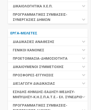
ΕΚΤΕΛΕΣΗ ΥΠΗΡΕΣΙΩΝ
ΕΑΑΔΗΣΥ
ΔΙΚΑΙΟΛΟΓΗΤΙΚΑ Χ.Ε.Π.
ΕΚΤΕΛΕΣΗ ΠΡΟΜΗΘΕΙΩΝ
ΕΑΔΗΣΥ
ΔΙΚΑΙΟΛΟΓΗΤΙΚΑ Χ.Ε.Π.
ΠΡΟΓΡΑΜΜΑΤΙΚΕΣ ΣΥΜΒΑΣΕΙΣ-
ΕΛ.ΣΥΝΕΔΡΙΟ
ΣΥΝΕΡΓΑΣΙΕΣ ΔΗΜΩΝ
ΕΣΗΔΗΣ
ΔΙΑΔΗΜΟΤΙΚΗ ΣΥΝΕΡΓΑΣΙΑ
ΚΗΜΔΗΣ
ΕΡΓΑ-ΜΕΛΕΤΕΣ
ΔΙΕΘΝΕΣ ΚΑΙ ΕΥΡΩΠΑΙΚΟ ΕΠΙΠΕΔΟ
ΜΕΔΗΣΥ-ΜΗΠΥΔΗΣΥ
ΠΡΟΓΡΑΜΜΑΤΙΚΕΣ ΣΥΜΒΑΣΕΙΣ
ΔΙΑΔΙΚΑΣΙΕΣ ΑΝΑΘΕΣΗΣ
ΔΙΑΔΙΚΑΣΙΕΣ ΑΝΑΘΕΣΗΣ
ΓΕΝΙΚΟΙ ΚΑΝΟΝΕΣ
ΣΥΓΚΕΝΤΡΩΤΙΚΕΣ ΔΙΑΔΙΚΑΣΙΕΣ
ΠΕΔΙΟ ΕΦΑΡΜΟΓΗΣ-ΕΝΑΡΞΗ ΙΣΧΥΟΣ
ΠΡΟΕΤΟΙΜΑΣΙΑ-ΔΗΜΟΣΙΟΤΗΤΑ
ΑΝΑΘΕΣΗΣ
ΗΛΕΚΤΡΟΝΙΚΑ ΜΕΣΑ
ΠΙΝΑΚΕΣ ΔΗΜΟΣΝΕΤ
ΓΝΩΜΟΔΟΤΙΚΑ ΟΡΓΑΝΑ-ΕΠΙΤΡΟΠΕΣ
ΔΙΚΑΙΟΥΜΕΝΟΙ ΣΥΜΜΕΤΟΧΗΣ
ΓΕΝΙΚΕΣ ΑΡΧΕΣ ΚΑΙ ΚΑΝΟΝΕΣ
ΠΡΟΕΤΟΙΜΑΣΙΑ
ΔΙΚΑΙΟΥΜΕΝΟΙ ΣΥΜΜΕΤΟΧΗΣ
ΠΡΟΣΦΟΡΕΣ-ΕΓΓΥΗΣΕΙΣ
ΑΞΙΑ ΣΥΜΒΑΣΗΣ
ΕΓΓΡΑΦΑ ΤΗΣ ΣΥΜΒΑΣΗΣ
ΚΡΙΤΗΡΙΑ ΕΠΙΛΟΓΗΣ
ΕΓΓΥΗΣΕΙΣ
ΕΙΔΗ ΣΥΜΒΑΣΕΩΝ
ΔΙΕΞΑΓΩΓΗ ΔΙΑΔΙΚΑΣΙΑΣ
ΔΗΜΟΣΙΕΥΣΕΙΣ
ΛΟΓΟΙ ΑΠΟΚΛΕΙΣΜΟΥ
ΠΡΟΣΦΟΡΕΣ
ΔΙΑΦΟΡΑ
ΑΞΙΟΛΟΓΗΣΗ ΚΑΙ ΑΝΑΘΕΣΗ
ΕΝΑΡΞΗ-ΠΡΟΘΕΣΜΙΕΣ
ΕΣΗΔΗΣ-ΚΗΜΔΗΣ-ΕΑΔΗΣΥ-ΜΕΔΗΣΥ-
ΔΙΚΑΙΟΛΟΓΗΤΙΚΑ ΛΟΓΩΝ
ΜΗΠΥΔΗΣΥ-Κ.Η.Σ.Π.Α.Τ.Ε.- ΕΛ. ΣΥΝΕΔΡΙΟ
ΑΠΟΚΛΕΙΣΜΟΥ & ΚΡΙΤΗΡΙΩΝ
ΑΠΟΤΕΛΕΣΜΑ ΔΙΑΔΙΚΑΣΙΑΣ
ΕΠΙΛΟΓΗΣ
ΠΡΟΣΦΥΓΕΣ-ΕΝΣΤΑΣΕΙΣ
ΕΑΑΔΗΣΥ
ΠΡΟΓΡΑΜΜΑΤΙΚΕΣ ΣΥΜΒΑΣΕΙΣ-
ΕΕΕΣ