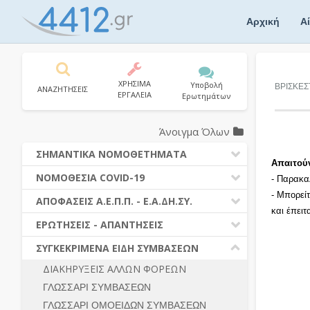
Skip
to
Αρχική
Α
content
ΧΡΗΣΙΜΑ
Υποβολή
ΒΡΙΣΚΕΣ
ΑΝΑΖΗΤΗΣΕΙΣ
ΕΡΓΑΛΕΙΑ
Ερωτημάτων
Άνοιγμα Όλων
ΣΗΜΑΝΤΙΚΑ ΝΟΜΟΘΕΤΗΜΑΤΑ
Απαιτού
ΔΗΜΟΣΙΕΣ ΣΥΜΒΑΣΕΙΣ (Ν. 4412/2016)
ΝΟΜΟΘΕΣΙΑ COVID-19
- Παρακα
ΔΗΜΟΤΙΚΟΣ ΚΩΔΙΚΑΣ (Ν.3463/2006)
- Μπορεί
ΝΟΜΟΘΕΣΙΑ - ΝΟΜΟΛΟΓΙΑ COVID -19
ΑΠΟΦΑΣΕΙΣ Α.Ε.Π.Π. - Ε.Α.ΔΗ.ΣΥ.
ΚΑΛΛΙΚΡΑΤΗΣ (Ν.3852/2010)
και έπει
ΕΡΩΤΗΣΕΙΣ - ΑΠΑΝΤΗΣΕΙΣ
ΠΡΟΔΙΚΑΣΤΙΚΗ ΠΡΟΣΦΥΓΗ
ΕΡΩΤΗΣΕΙΣ - ΑΠΑΝΤΗΣΕΙΣ
ΝΟΜΟΘΕΣΙΑ - ΝΟΜΟΛΟΓΙΑ (ΣΥΝΟΛΟ)
ΓΕΝΙΚΟΙ ΚΑΝΟΝΕΣ
Ν. 4782/2021 - ΤΡΟΠΟΠΟΙΗΣΗ
ΣΥΓΚΕΚΡΙΜΕΝΑ ΕΙΔΗ ΣΥΜΒΑΣΕΩΝ
4412/2016
ΠΡΟΕΤΟΙΜΑΣΙΑ – ΔΗΜΟΣΙΟΤΗΤΑ
ΔΙΑΚΗΡΥΞΕΙΣ ΑΛΛΩΝ ΦΟΡΕΩΝ
ΔΙΕΞΑΓΩΓΗ ΔΙΑΔΙΚΑΣΙΑΣ
ΔΙΚΑΙΟΥΜΕΝΟΙ ΣΥΜΜΕΤΟΧΗΣ
ΓΛΩΣΣΑΡΙ ΣΥΜΒΑΣΕΩΝ
ΔΙΑΔΙΚΑΣΙΕΣ ΑΝΑΘΕΣΗΣ
ΠΡΟΣΦΟΡΕΣ – ΔΙΚΑΙΟΛΟΓΗΤΙΚΑ
ΣΥΜΜΕΤΟΧΗΣ
ΓΛΩΣΣΑΡΙ ΟΜΟΕΙΔΩΝ ΣΥΜΒΑΣΕΩΝ
ΓΕΝΙΚΟΙ ΚΑΝΟΝΕΣ