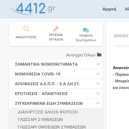
Skip
to
Αρχική
Α
content
ΧΡΗΣΙΜΑ
Υποβολή
ΒΡΙΣΚΕΣ
ΑΝΑΖΗΤΗΣΕΙΣ
ΕΡΓΑΛΕΙΑ
Ερωτημάτων
Άνοιγμα Όλων
ΣΗΜΑΝΤΙΚΑ ΝΟΜΟΘΕΤΗΜΑΤΑ
Απαιτού
ΔΗΜΟΣΙΕΣ ΣΥΜΒΑΣΕΙΣ (Ν. 4412/2016)
ΝΟΜΟΘΕΣΙΑ COVID-19
- Παρακα
ΔΗΜΟΤΙΚΟΣ ΚΩΔΙΚΑΣ (Ν.3463/2006)
- Μπορεί
ΝΟΜΟΘΕΣΙΑ - ΝΟΜΟΛΟΓΙΑ COVID -19
ΑΠΟΦΑΣΕΙΣ Α.Ε.Π.Π. - Ε.Α.ΔΗ.ΣΥ.
ΚΑΛΛΙΚΡΑΤΗΣ (Ν.3852/2010)
και έπει
ΕΡΩΤΗΣΕΙΣ - ΑΠΑΝΤΗΣΕΙΣ
ΠΡΟΔΙΚΑΣΤΙΚΗ ΠΡΟΣΦΥΓΗ
ΕΡΩΤΗΣΕΙΣ - ΑΠΑΝΤΗΣΕΙΣ
ΝΟΜΟΘΕΣΙΑ - ΝΟΜΟΛΟΓΙΑ (ΣΥΝΟΛΟ)
ΓΕΝΙΚΟΙ ΚΑΝΟΝΕΣ
Ν. 4782/2021 - ΤΡΟΠΟΠΟΙΗΣΗ
ΣΥΓΚΕΚΡΙΜΕΝΑ ΕΙΔΗ ΣΥΜΒΑΣΕΩΝ
4412/2016
ΠΡΟΕΤΟΙΜΑΣΙΑ – ΔΗΜΟΣΙΟΤΗΤΑ
ΔΙΑΚΗΡΥΞΕΙΣ ΑΛΛΩΝ ΦΟΡΕΩΝ
ΔΙΕΞΑΓΩΓΗ ΔΙΑΔΙΚΑΣΙΑΣ
ΔΙΚΑΙΟΥΜΕΝΟΙ ΣΥΜΜΕΤΟΧΗΣ
ΓΛΩΣΣΑΡΙ ΣΥΜΒΑΣΕΩΝ
ΔΙΑΔΙΚΑΣΙΕΣ ΑΝΑΘΕΣΗΣ
ΠΡΟΣΦΟΡΕΣ – ΔΙΚΑΙΟΛΟΓΗΤΙΚΑ
ΣΥΜΜΕΤΟΧΗΣ
ΓΛΩΣΣΑΡΙ ΟΜΟΕΙΔΩΝ ΣΥΜΒΑΣΕΩΝ
ΓΕΝΙΚΟΙ ΚΑΝΟΝΕΣ