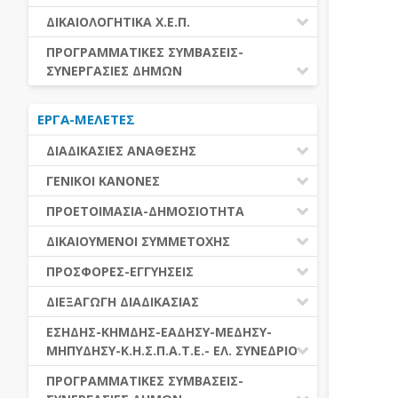
ΕΚΤΕΛΕΣΗ ΥΠΗΡΕΣΙΩΝ
ΕΑΑΔΗΣΥ
ΔΙΚΑΙΟΛΟΓΗΤΙΚΑ Χ.Ε.Π.
ΕΚΤΕΛΕΣΗ ΠΡΟΜΗΘΕΙΩΝ
ΕΑΔΗΣΥ
ΔΙΚΑΙΟΛΟΓΗΤΙΚΑ Χ.Ε.Π.
ΠΡΟΓΡΑΜΜΑΤΙΚΕΣ ΣΥΜΒΑΣΕΙΣ-
ΕΛ.ΣΥΝΕΔΡΙΟ
ΣΥΝΕΡΓΑΣΙΕΣ ΔΗΜΩΝ
ΕΣΗΔΗΣ
ΔΙΑΔΗΜΟΤΙΚΗ ΣΥΝΕΡΓΑΣΙΑ
ΚΗΜΔΗΣ
ΕΡΓΑ-ΜΕΛΕΤΕΣ
ΔΙΕΘΝΕΣ ΚΑΙ ΕΥΡΩΠΑΙΚΟ ΕΠΙΠΕΔΟ
ΜΕΔΗΣΥ-ΜΗΠΥΔΗΣΥ
ΠΡΟΓΡΑΜΜΑΤΙΚΕΣ ΣΥΜΒΑΣΕΙΣ
ΔΙΑΔΙΚΑΣΙΕΣ ΑΝΑΘΕΣΗΣ
ΔΙΑΔΙΚΑΣΙΕΣ ΑΝΑΘΕΣΗΣ
ΓΕΝΙΚΟΙ ΚΑΝΟΝΕΣ
ΣΥΓΚΕΝΤΡΩΤΙΚΕΣ ΔΙΑΔΙΚΑΣΙΕΣ
ΠΕΔΙΟ ΕΦΑΡΜΟΓΗΣ-ΕΝΑΡΞΗ ΙΣΧΥΟΣ
ΠΡΟΕΤΟΙΜΑΣΙΑ-ΔΗΜΟΣΙΟΤΗΤΑ
ΑΝΑΘΕΣΗΣ
ΗΛΕΚΤΡΟΝΙΚΑ ΜΕΣΑ
ΠΙΝΑΚΕΣ ΔΗΜΟΣΝΕΤ
ΓΝΩΜΟΔΟΤΙΚΑ ΟΡΓΑΝΑ-ΕΠΙΤΡΟΠΕΣ
ΔΙΚΑΙΟΥΜΕΝΟΙ ΣΥΜΜΕΤΟΧΗΣ
ΓΕΝΙΚΕΣ ΑΡΧΕΣ ΚΑΙ ΚΑΝΟΝΕΣ
ΠΡΟΕΤΟΙΜΑΣΙΑ
ΔΙΚΑΙΟΥΜΕΝΟΙ ΣΥΜΜΕΤΟΧΗΣ
ΠΡΟΣΦΟΡΕΣ-ΕΓΓΥΗΣΕΙΣ
ΑΞΙΑ ΣΥΜΒΑΣΗΣ
ΕΓΓΡΑΦΑ ΤΗΣ ΣΥΜΒΑΣΗΣ
ΚΡΙΤΗΡΙΑ ΕΠΙΛΟΓΗΣ
ΕΓΓΥΗΣΕΙΣ
ΕΙΔΗ ΣΥΜΒΑΣΕΩΝ
ΔΙΕΞΑΓΩΓΗ ΔΙΑΔΙΚΑΣΙΑΣ
ΔΗΜΟΣΙΕΥΣΕΙΣ
ΛΟΓΟΙ ΑΠΟΚΛΕΙΣΜΟΥ
ΠΡΟΣΦΟΡΕΣ
ΔΙΑΦΟΡΑ
ΑΞΙΟΛΟΓΗΣΗ ΚΑΙ ΑΝΑΘΕΣΗ
ΕΝΑΡΞΗ-ΠΡΟΘΕΣΜΙΕΣ
ΕΣΗΔΗΣ-ΚΗΜΔΗΣ-ΕΑΔΗΣΥ-ΜΕΔΗΣΥ-
ΔΙΚΑΙΟΛΟΓΗΤΙΚΑ ΛΟΓΩΝ
ΜΗΠΥΔΗΣΥ-Κ.Η.Σ.Π.Α.Τ.Ε.- ΕΛ. ΣΥΝΕΔΡΙΟ
ΑΠΟΚΛΕΙΣΜΟΥ & ΚΡΙΤΗΡΙΩΝ
ΑΠΟΤΕΛΕΣΜΑ ΔΙΑΔΙΚΑΣΙΑΣ
ΕΠΙΛΟΓΗΣ
ΠΡΟΣΦΥΓΕΣ-ΕΝΣΤΑΣΕΙΣ
ΕΑΑΔΗΣΥ
ΠΡΟΓΡΑΜΜΑΤΙΚΕΣ ΣΥΜΒΑΣΕΙΣ-
ΕΕΕΣ