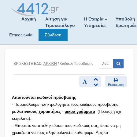
Skip
to
content
Αρχική
Αίτηση για
Η Εταιρία –
Υποβολή
Τιμοκατάλογο
Υπηρεσίες
Ερωτημά
Επικοινωνία
Σύνδεση
ΒΡΙΣΚΕΣΤΕ ΕΔΩ:
ΑΡΧΙΚΗ
/ Κωδικοί Πρόσβασης
Εκτύπωση
Απαιτούνται κωδικοί πρόσβασης
- Παρακαλούμε πληκτρολογήστε τους κωδικούς πρόσβασης
με
λατινικούς χαρακτήρες -
μικρά γράμματα
(Προσοχή όχι
κεφαλαία).
- Μπορείτε να αποθηκεύσετε τους κωδικούς σας, ώστε να μη
χρειάζεται να τους πληκτρολογείτε κάθε φορά: Αρχικά