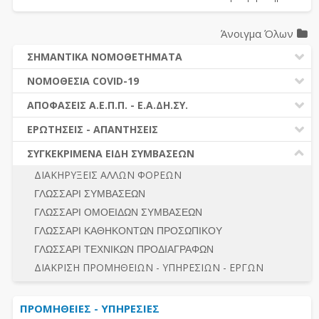
Άνοιγμα Όλων
ΣΗΜΑΝΤΙΚΑ ΝΟΜΟΘΕΤΗΜΑΤΑ
ΔΗΜΟΣΙΕΣ ΣΥΜΒΑΣΕΙΣ (Ν. 4412/2016)
ΝΟΜΟΘΕΣΙΑ COVID-19
ΔΗΜΟΤΙΚΟΣ ΚΩΔΙΚΑΣ (Ν.3463/2006)
ΝΟΜΟΘΕΣΙΑ - ΝΟΜΟΛΟΓΙΑ COVID -19
ΑΠΟΦΑΣΕΙΣ Α.Ε.Π.Π. - Ε.Α.ΔΗ.ΣΥ.
ΚΑΛΛΙΚΡΑΤΗΣ (Ν.3852/2010)
ΕΡΩΤΗΣΕΙΣ - ΑΠΑΝΤΗΣΕΙΣ
ΠΡΟΔΙΚΑΣΤΙΚΗ ΠΡΟΣΦΥΓΗ
ΕΡΩΤΗΣΕΙΣ - ΑΠΑΝΤΗΣΕΙΣ
ΝΟΜΟΘΕΣΙΑ - ΝΟΜΟΛΟΓΙΑ (ΣΥΝΟΛΟ)
ΓΕΝΙΚΟΙ ΚΑΝΟΝΕΣ
Ν. 4782/2021 - ΤΡΟΠΟΠΟΙΗΣΗ 4412/2016
ΣΥΓΚΕΚΡΙΜΕΝΑ ΕΙΔΗ ΣΥΜΒΑΣΕΩΝ
ΠΡΟΕΤΟΙΜΑΣΙΑ – ΔΗΜΟΣΙΟΤΗΤΑ
ΔΙΕΞΑΓΩΓΗ ΔΙΑΔΙΚΑΣΙΑΣ
ΔΙΑΚΗΡΥΞΕΙΣ ΑΛΛΩΝ ΦΟΡΕΩΝ
ΔΙΚΑΙΟΥΜΕΝΟΙ ΣΥΜΜΕΤΟΧΗΣ
ΔΙΑΔΙΚΑΣΙΕΣ ΑΝΑΘΕΣΗΣ
ΓΛΩΣΣΑΡΙ ΣΥΜΒΑΣΕΩΝ
ΠΡΟΣΦΟΡΕΣ – ΔΙΚΑΙΟΛΟΓΗΤΙΚΑ ΣΥΜΜΕΤΟΧΗΣ
ΓΕΝΙΚΟΙ ΚΑΝΟΝΕΣ
ΓΛΩΣΣΑΡΙ ΟΜΟΕΙΔΩΝ ΣΥΜΒΑΣΕΩΝ
ΔΙΕΞΑΓΩΓΗ ΔΙΑΔΙΚΑΣΙΑΣ
ΠΡΟΕΤΟΙΜΑΣΙΑ - ΔΗΜΟΣΙΟΤΗΤΑ
ΓΛΩΣΣΑΡΙ ΚΑΘΗΚΟΝΤΩΝ ΠΡΟΣΩΠΙΚΟΥ
ΕΣΗΔΗΣ – ΚΗΜΔΗΣ
ΛΟΓΟΙ ΑΠΟΚΛΕΙΣΜΟΥ-ΔΙΚΑΙΟΥΜΕΝΟΙ ΣΥΜΜΕΤΟΧΗΣ
ΓΛΩΣΣΑΡΙ ΤΕΧΝΙΚΩΝ ΠΡΟΔΙΑΓΡΑΦΩΝ
ΠΕΡΙΛΗΨΕΙΣ ΑΠΟΦΑΣΕΩΝ Α.Ε.Π.Π. - Ε.Α.ΔΗ.ΣΥ.
ΠΡΟΣΦΟΡΕΣ - ΔΙΚΑΙΟΛΟΓΗΤΙΚΑ ΣΥΜΜΕΤΟΧΗΣ
ΣΥΝΟΛΟ
ΔΙΑΚΡΙΣΗ ΠΡΟΜΗΘΕΙΩΝ - ΥΠΗΡΕΣΙΩΝ - ΕΡΓΩΝ
ΕΝΣΤΑΣΕΙΣ - ΠΡΟΣΦΥΓΕΣ
ΕΚΤΕΛΕΣΗ - ΠΛΗΡΩΜΗ - ΚΡΑΤΗΣΕΙΣ
ΠΡΟΜΗΘΕΙΕΣ - ΥΠΗΡΕΣΙΕΣ
ΕΚΤΕΛΕΣΗ ΕΡΓΩΝ - ΜΕΛΕΤΩΝ