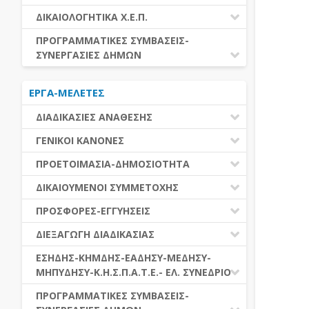
ΕΚΤΕΛΕΣΗ ΥΠΗΡΕΣΙΩΝ
ΕΑΑΔΗΣΥ
ΔΙΚΑΙΟΛΟΓΗΤΙΚΑ Χ.Ε.Π.
ΕΚΤΕΛΕΣΗ ΠΡΟΜΗΘΕΙΩΝ
ΕΑΔΗΣΥ
ΔΙΚΑΙΟΛΟΓΗΤΙΚΑ Χ.Ε.Π.
ΠΡΟΓΡΑΜΜΑΤΙΚΕΣ ΣΥΜΒΑΣΕΙΣ-
ΕΛ.ΣΥΝΕΔΡΙΟ
ΣΥΝΕΡΓΑΣΙΕΣ ΔΗΜΩΝ
ΕΣΗΔΗΣ
ΔΙΑΔΗΜΟΤΙΚΗ ΣΥΝΕΡΓΑΣΙΑ
ΚΗΜΔΗΣ
ΕΡΓΑ-ΜΕΛΕΤΕΣ
ΔΙΕΘΝΕΣ ΚΑΙ ΕΥΡΩΠΑΙΚΟ ΕΠΙΠΕΔΟ
ΜΕΔΗΣΥ-ΜΗΠΥΔΗΣΥ
ΠΡΟΓΡΑΜΜΑΤΙΚΕΣ ΣΥΜΒΑΣΕΙΣ
ΔΙΑΔΙΚΑΣΙΕΣ ΑΝΑΘΕΣΗΣ
ΔΙΑΔΙΚΑΣΙΕΣ ΑΝΑΘΕΣΗΣ
ΓΕΝΙΚΟΙ ΚΑΝΟΝΕΣ
ΣΥΓΚΕΝΤΡΩΤΙΚΕΣ ΔΙΑΔΙΚΑΣΙΕΣ
ΠΕΔΙΟ ΕΦΑΡΜΟΓΗΣ-ΕΝΑΡΞΗ ΙΣΧΥΟΣ
ΠΡΟΕΤΟΙΜΑΣΙΑ-ΔΗΜΟΣΙΟΤΗΤΑ
ΑΝΑΘΕΣΗΣ
ΗΛΕΚΤΡΟΝΙΚΑ ΜΕΣΑ
ΠΙΝΑΚΕΣ ΔΗΜΟΣΝΕΤ
ΓΝΩΜΟΔΟΤΙΚΑ ΟΡΓΑΝΑ-ΕΠΙΤΡΟΠΕΣ
ΔΙΚΑΙΟΥΜΕΝΟΙ ΣΥΜΜΕΤΟΧΗΣ
ΓΕΝΙΚΕΣ ΑΡΧΕΣ ΚΑΙ ΚΑΝΟΝΕΣ
ΠΡΟΕΤΟΙΜΑΣΙΑ
ΔΙΚΑΙΟΥΜΕΝΟΙ ΣΥΜΜΕΤΟΧΗΣ
ΠΡΟΣΦΟΡΕΣ-ΕΓΓΥΗΣΕΙΣ
ΑΞΙΑ ΣΥΜΒΑΣΗΣ
ΕΓΓΡΑΦΑ ΤΗΣ ΣΥΜΒΑΣΗΣ
ΚΡΙΤΗΡΙΑ ΕΠΙΛΟΓΗΣ
ΕΓΓΥΗΣΕΙΣ
ΕΙΔΗ ΣΥΜΒΑΣΕΩΝ
ΔΙΕΞΑΓΩΓΗ ΔΙΑΔΙΚΑΣΙΑΣ
ΔΗΜΟΣΙΕΥΣΕΙΣ
ΛΟΓΟΙ ΑΠΟΚΛΕΙΣΜΟΥ
ΠΡΟΣΦΟΡΕΣ
ΔΙΑΦΟΡΑ
ΑΞΙΟΛΟΓΗΣΗ ΚΑΙ ΑΝΑΘΕΣΗ
ΕΝΑΡΞΗ-ΠΡΟΘΕΣΜΙΕΣ
ΕΣΗΔΗΣ-ΚΗΜΔΗΣ-ΕΑΔΗΣΥ-ΜΕΔΗΣΥ-
ΔΙΚΑΙΟΛΟΓΗΤΙΚΑ ΛΟΓΩΝ
ΜΗΠΥΔΗΣΥ-Κ.Η.Σ.Π.Α.Τ.Ε.- ΕΛ. ΣΥΝΕΔΡΙΟ
ΑΠΟΚΛΕΙΣΜΟΥ & ΚΡΙΤΗΡΙΩΝ
ΑΠΟΤΕΛΕΣΜΑ ΔΙΑΔΙΚΑΣΙΑΣ
ΕΠΙΛΟΓΗΣ
ΠΡΟΣΦΥΓΕΣ-ΕΝΣΤΑΣΕΙΣ
ΕΑΑΔΗΣΥ
ΠΡΟΓΡΑΜΜΑΤΙΚΕΣ ΣΥΜΒΑΣΕΙΣ-
ΕΕΕΣ