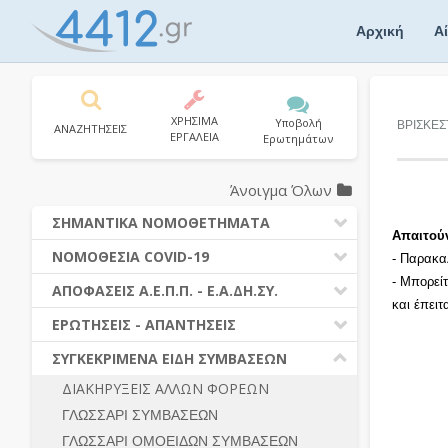
Skip
to
Αρχική
Α
content
ΧΡΗΣΙΜΑ
Υποβολή
ΒΡΙΣΚΕΣ
ΑΝΑΖΗΤΗΣΕΙΣ
ΕΡΓΑΛΕΙΑ
Ερωτημάτων
Άνοιγμα Όλων
ΣΗΜΑΝΤΙΚΑ ΝΟΜΟΘΕΤΗΜΑΤΑ
Απαιτού
ΔΗΜΟΣΙΕΣ ΣΥΜΒΑΣΕΙΣ (Ν. 4412/2016)
ΝΟΜΟΘΕΣΙΑ COVID-19
- Παρακα
ΔΗΜΟΤΙΚΟΣ ΚΩΔΙΚΑΣ (Ν.3463/2006)
- Μπορεί
ΝΟΜΟΘΕΣΙΑ - ΝΟΜΟΛΟΓΙΑ COVID -19
ΑΠΟΦΑΣΕΙΣ Α.Ε.Π.Π. - Ε.Α.ΔΗ.ΣΥ.
ΚΑΛΛΙΚΡΑΤΗΣ (Ν.3852/2010)
και έπει
ΕΡΩΤΗΣΕΙΣ - ΑΠΑΝΤΗΣΕΙΣ
ΠΡΟΔΙΚΑΣΤΙΚΗ ΠΡΟΣΦΥΓΗ
ΕΡΩΤΗΣΕΙΣ - ΑΠΑΝΤΗΣΕΙΣ
ΝΟΜΟΘΕΣΙΑ - ΝΟΜΟΛΟΓΙΑ (ΣΥΝΟΛΟ)
ΓΕΝΙΚΟΙ ΚΑΝΟΝΕΣ
Ν. 4782/2021 - ΤΡΟΠΟΠΟΙΗΣΗ
ΣΥΓΚΕΚΡΙΜΕΝΑ ΕΙΔΗ ΣΥΜΒΑΣΕΩΝ
4412/2016
ΠΡΟΕΤΟΙΜΑΣΙΑ – ΔΗΜΟΣΙΟΤΗΤΑ
ΔΙΑΚΗΡΥΞΕΙΣ ΑΛΛΩΝ ΦΟΡΕΩΝ
ΔΙΕΞΑΓΩΓΗ ΔΙΑΔΙΚΑΣΙΑΣ
ΔΙΚΑΙΟΥΜΕΝΟΙ ΣΥΜΜΕΤΟΧΗΣ
ΓΛΩΣΣΑΡΙ ΣΥΜΒΑΣΕΩΝ
ΔΙΑΔΙΚΑΣΙΕΣ ΑΝΑΘΕΣΗΣ
ΠΡΟΣΦΟΡΕΣ – ΔΙΚΑΙΟΛΟΓΗΤΙΚΑ
ΣΥΜΜΕΤΟΧΗΣ
ΓΛΩΣΣΑΡΙ ΟΜΟΕΙΔΩΝ ΣΥΜΒΑΣΕΩΝ
ΓΕΝΙΚΟΙ ΚΑΝΟΝΕΣ