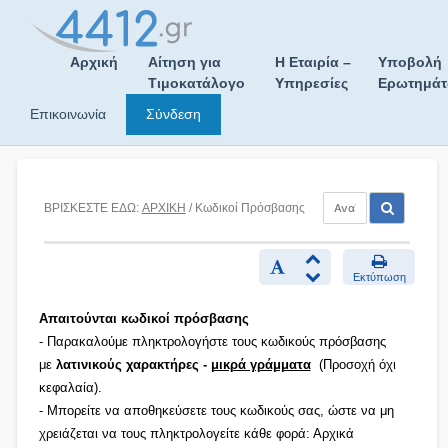
Skip
to
content
Αρχική
Αίτηση για
Η Εταιρία –
Υποβολή
Τιμοκατάλογο
Υπηρεσίες
Ερωτημά
Επικοινωνία
Σύνδεση
ΒΡΙΣΚΕΣΤΕ ΕΔΩ:
ΑΡΧΙΚΗ
/ Κωδικοί Πρόσβασης
Εκτύπωση
Απαιτούνται κωδικοί πρόσβασης
- Παρακαλούμε πληκτρολογήστε τους κωδικούς πρόσβασης
με
λατινικούς χαρακτήρες -
μικρά γράμματα
(Προσοχή όχι
κεφαλαία).
- Μπορείτε να αποθηκεύσετε τους κωδικούς σας, ώστε να μη
χρειάζεται να τους πληκτρολογείτε κάθε φορά: Αρχικά