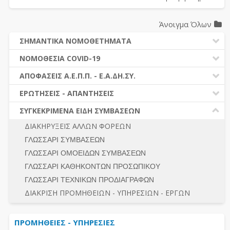
Άνοιγμα Όλων
ΣΗΜΑΝΤΙΚΑ ΝΟΜΟΘΕΤΗΜΑΤΑ
ΔΗΜΟΣΙΕΣ ΣΥΜΒΑΣΕΙΣ (Ν. 4412/2016)
ΝΟΜΟΘΕΣΙΑ COVID-19
ΔΗΜΟΤΙΚΟΣ ΚΩΔΙΚΑΣ (Ν.3463/2006)
ΝΟΜΟΘΕΣΙΑ - ΝΟΜΟΛΟΓΙΑ COVID -19
ΑΠΟΦΑΣΕΙΣ Α.Ε.Π.Π. - Ε.Α.ΔΗ.ΣΥ.
ΚΑΛΛΙΚΡΑΤΗΣ (Ν.3852/2010)
ΕΡΩΤΗΣΕΙΣ - ΑΠΑΝΤΗΣΕΙΣ
ΠΡΟΔΙΚΑΣΤΙΚΗ ΠΡΟΣΦΥΓΗ
ΕΡΩΤΗΣΕΙΣ - ΑΠΑΝΤΗΣΕΙΣ
ΝΟΜΟΘΕΣΙΑ - ΝΟΜΟΛΟΓΙΑ (ΣΥΝΟΛΟ)
ΓΕΝΙΚΟΙ ΚΑΝΟΝΕΣ
Ν. 4782/2021 - ΤΡΟΠΟΠΟΙΗΣΗ 4412/2016
ΣΥΓΚΕΚΡΙΜΕΝΑ ΕΙΔΗ ΣΥΜΒΑΣΕΩΝ
ΠΡΟΕΤΟΙΜΑΣΙΑ – ΔΗΜΟΣΙΟΤΗΤΑ
ΔΙΕΞΑΓΩΓΗ ΔΙΑΔΙΚΑΣΙΑΣ
ΔΙΑΚΗΡΥΞΕΙΣ ΑΛΛΩΝ ΦΟΡΕΩΝ
ΔΙΚΑΙΟΥΜΕΝΟΙ ΣΥΜΜΕΤΟΧΗΣ
ΔΙΑΔΙΚΑΣΙΕΣ ΑΝΑΘΕΣΗΣ
ΓΛΩΣΣΑΡΙ ΣΥΜΒΑΣΕΩΝ
ΠΡΟΣΦΟΡΕΣ – ΔΙΚΑΙΟΛΟΓΗΤΙΚΑ ΣΥΜΜΕΤΟΧΗΣ
ΓΕΝΙΚΟΙ ΚΑΝΟΝΕΣ
ΓΛΩΣΣΑΡΙ ΟΜΟΕΙΔΩΝ ΣΥΜΒΑΣΕΩΝ
ΔΙΕΞΑΓΩΓΗ ΔΙΑΔΙΚΑΣΙΑΣ
ΠΡΟΕΤΟΙΜΑΣΙΑ - ΔΗΜΟΣΙΟΤΗΤΑ
ΓΛΩΣΣΑΡΙ ΚΑΘΗΚΟΝΤΩΝ ΠΡΟΣΩΠΙΚΟΥ
ΕΣΗΔΗΣ – ΚΗΜΔΗΣ
ΛΟΓΟΙ ΑΠΟΚΛΕΙΣΜΟΥ-ΔΙΚΑΙΟΥΜΕΝΟΙ ΣΥΜΜΕΤΟΧΗΣ
ΓΛΩΣΣΑΡΙ ΤΕΧΝΙΚΩΝ ΠΡΟΔΙΑΓΡΑΦΩΝ
ΠΕΡΙΛΗΨΕΙΣ ΑΠΟΦΑΣΕΩΝ Α.Ε.Π.Π. - Ε.Α.ΔΗ.ΣΥ.
ΠΡΟΣΦΟΡΕΣ - ΔΙΚΑΙΟΛΟΓΗΤΙΚΑ ΣΥΜΜΕΤΟΧΗΣ
ΣΥΝΟΛΟ
ΔΙΑΚΡΙΣΗ ΠΡΟΜΗΘΕΙΩΝ - ΥΠΗΡΕΣΙΩΝ - ΕΡΓΩΝ
ΕΝΣΤΑΣΕΙΣ - ΠΡΟΣΦΥΓΕΣ
ΕΚΤΕΛΕΣΗ - ΠΛΗΡΩΜΗ - ΚΡΑΤΗΣΕΙΣ
ΠΡΟΜΗΘΕΙΕΣ - ΥΠΗΡΕΣΙΕΣ
ΕΚΤΕΛΕΣΗ ΕΡΓΩΝ - ΜΕΛΕΤΩΝ