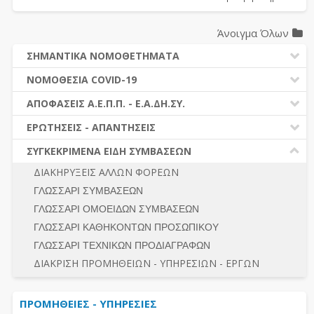
Άνοιγμα Όλων
ΣΗΜΑΝΤΙΚΑ ΝΟΜΟΘΕΤΗΜΑΤΑ
ΔΗΜΟΣΙΕΣ ΣΥΜΒΑΣΕΙΣ (Ν. 4412/2016)
ΝΟΜΟΘΕΣΙΑ COVID-19
ΔΗΜΟΤΙΚΟΣ ΚΩΔΙΚΑΣ (Ν.3463/2006)
ΝΟΜΟΘΕΣΙΑ - ΝΟΜΟΛΟΓΙΑ COVID -19
ΑΠΟΦΑΣΕΙΣ Α.Ε.Π.Π. - Ε.Α.ΔΗ.ΣΥ.
ΚΑΛΛΙΚΡΑΤΗΣ (Ν.3852/2010)
ΕΡΩΤΗΣΕΙΣ - ΑΠΑΝΤΗΣΕΙΣ
ΠΡΟΔΙΚΑΣΤΙΚΗ ΠΡΟΣΦΥΓΗ
ΕΡΩΤΗΣΕΙΣ - ΑΠΑΝΤΗΣΕΙΣ
ΝΟΜΟΘΕΣΙΑ - ΝΟΜΟΛΟΓΙΑ (ΣΥΝΟΛΟ)
ΓΕΝΙΚΟΙ ΚΑΝΟΝΕΣ
Ν. 4782/2021 - ΤΡΟΠΟΠΟΙΗΣΗ 4412/2016
ΣΥΓΚΕΚΡΙΜΕΝΑ ΕΙΔΗ ΣΥΜΒΑΣΕΩΝ
ΠΡΟΕΤΟΙΜΑΣΙΑ – ΔΗΜΟΣΙΟΤΗΤΑ
ΔΙΕΞΑΓΩΓΗ ΔΙΑΔΙΚΑΣΙΑΣ
ΔΙΑΚΗΡΥΞΕΙΣ ΑΛΛΩΝ ΦΟΡΕΩΝ
ΔΙΚΑΙΟΥΜΕΝΟΙ ΣΥΜΜΕΤΟΧΗΣ
ΔΙΑΔΙΚΑΣΙΕΣ ΑΝΑΘΕΣΗΣ
ΓΛΩΣΣΑΡΙ ΣΥΜΒΑΣΕΩΝ
ΠΡΟΣΦΟΡΕΣ – ΔΙΚΑΙΟΛΟΓΗΤΙΚΑ ΣΥΜΜΕΤΟΧΗΣ
ΓΕΝΙΚΟΙ ΚΑΝΟΝΕΣ
ΓΛΩΣΣΑΡΙ ΟΜΟΕΙΔΩΝ ΣΥΜΒΑΣΕΩΝ
ΔΙΕΞΑΓΩΓΗ ΔΙΑΔΙΚΑΣΙΑΣ
ΠΡΟΕΤΟΙΜΑΣΙΑ - ΔΗΜΟΣΙΟΤΗΤΑ
ΓΛΩΣΣΑΡΙ ΚΑΘΗΚΟΝΤΩΝ ΠΡΟΣΩΠΙΚΟΥ
ΕΣΗΔΗΣ – ΚΗΜΔΗΣ
ΛΟΓΟΙ ΑΠΟΚΛΕΙΣΜΟΥ-ΔΙΚΑΙΟΥΜΕΝΟΙ ΣΥΜΜΕΤΟΧΗΣ
ΓΛΩΣΣΑΡΙ ΤΕΧΝΙΚΩΝ ΠΡΟΔΙΑΓΡΑΦΩΝ
ΠΕΡΙΛΗΨΕΙΣ ΑΠΟΦΑΣΕΩΝ Α.Ε.Π.Π. - Ε.Α.ΔΗ.ΣΥ.
ΠΡΟΣΦΟΡΕΣ - ΔΙΚΑΙΟΛΟΓΗΤΙΚΑ ΣΥΜΜΕΤΟΧΗΣ
ΣΥΝΟΛΟ
ΔΙΑΚΡΙΣΗ ΠΡΟΜΗΘΕΙΩΝ - ΥΠΗΡΕΣΙΩΝ - ΕΡΓΩΝ
ΕΝΣΤΑΣΕΙΣ - ΠΡΟΣΦΥΓΕΣ
ΕΚΤΕΛΕΣΗ - ΠΛΗΡΩΜΗ - ΚΡΑΤΗΣΕΙΣ
ΠΡΟΜΗΘΕΙΕΣ - ΥΠΗΡΕΣΙΕΣ
ΕΚΤΕΛΕΣΗ ΕΡΓΩΝ - ΜΕΛΕΤΩΝ