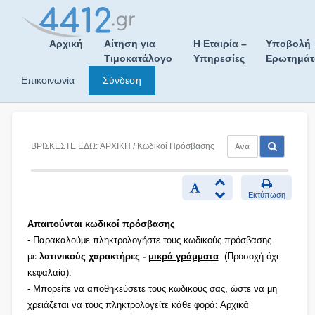
Skip
to
content
Αρχική
Αίτηση για
Η Εταιρία –
Υποβολή
Τιμοκατάλογο
Υπηρεσίες
Ερωτημά
Επικοινωνία
Σύνδεση
ΒΡΙΣΚΕΣΤΕ ΕΔΩ:
ΑΡΧΙΚΗ
/ Κωδικοί Πρόσβασης
Εκτύπωση
Απαιτούνται κωδικοί πρόσβασης
- Παρακαλούμε πληκτρολογήστε τους κωδικούς πρόσβασης
με
λατινικούς χαρακτήρες -
μικρά γράμματα
(Προσοχή όχι
κεφαλαία).
- Μπορείτε να αποθηκεύσετε τους κωδικούς σας, ώστε να μη
χρειάζεται να τους πληκτρολογείτε κάθε φορά: Αρχικά