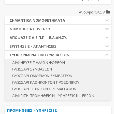
Άνοιγμα Όλων
ΣΗΜΑΝΤΙΚΑ ΝΟΜΟΘΕΤΗΜΑΤΑ
ΔΗΜΟΣΙΕΣ ΣΥΜΒΑΣΕΙΣ (Ν. 4412/2016)
ΝΟΜΟΘΕΣΙΑ COVID-19
ΔΗΜΟΤΙΚΟΣ ΚΩΔΙΚΑΣ (Ν.3463/2006)
ΝΟΜΟΘΕΣΙΑ - ΝΟΜΟΛΟΓΙΑ COVID -19
ΑΠΟΦΑΣΕΙΣ Α.Ε.Π.Π. - Ε.Α.ΔΗ.ΣΥ.
ΚΑΛΛΙΚΡΑΤΗΣ (Ν.3852/2010)
ΕΡΩΤΗΣΕΙΣ - ΑΠΑΝΤΗΣΕΙΣ
ΠΡΟΔΙΚΑΣΤΙΚΗ ΠΡΟΣΦΥΓΗ
ΕΡΩΤΗΣΕΙΣ - ΑΠΑΝΤΗΣΕΙΣ
ΝΟΜΟΘΕΣΙΑ - ΝΟΜΟΛΟΓΙΑ (ΣΥΝΟΛΟ)
ΓΕΝΙΚΟΙ ΚΑΝΟΝΕΣ
Ν. 4782/2021 - ΤΡΟΠΟΠΟΙΗΣΗ 4412/2016
ΣΥΓΚΕΚΡΙΜΕΝΑ ΕΙΔΗ ΣΥΜΒΑΣΕΩΝ
ΠΡΟΕΤΟΙΜΑΣΙΑ – ΔΗΜΟΣΙΟΤΗΤΑ
ΔΙΕΞΑΓΩΓΗ ΔΙΑΔΙΚΑΣΙΑΣ
ΔΙΑΚΗΡΥΞΕΙΣ ΑΛΛΩΝ ΦΟΡΕΩΝ
ΔΙΚΑΙΟΥΜΕΝΟΙ ΣΥΜΜΕΤΟΧΗΣ
ΔΙΑΔΙΚΑΣΙΕΣ ΑΝΑΘΕΣΗΣ
ΓΛΩΣΣΑΡΙ ΣΥΜΒΑΣΕΩΝ
ΠΡΟΣΦΟΡΕΣ – ΔΙΚΑΙΟΛΟΓΗΤΙΚΑ ΣΥΜΜΕΤΟΧΗΣ
ΓΕΝΙΚΟΙ ΚΑΝΟΝΕΣ
ΓΛΩΣΣΑΡΙ ΟΜΟΕΙΔΩΝ ΣΥΜΒΑΣΕΩΝ
ΔΙΕΞΑΓΩΓΗ ΔΙΑΔΙΚΑΣΙΑΣ
ΠΡΟΕΤΟΙΜΑΣΙΑ - ΔΗΜΟΣΙΟΤΗΤΑ
ΓΛΩΣΣΑΡΙ ΚΑΘΗΚΟΝΤΩΝ ΠΡΟΣΩΠΙΚΟΥ
ΕΣΗΔΗΣ – ΚΗΜΔΗΣ
ΛΟΓΟΙ ΑΠΟΚΛΕΙΣΜΟΥ-ΔΙΚΑΙΟΥΜΕΝΟΙ ΣΥΜΜΕΤΟΧΗΣ
ΓΛΩΣΣΑΡΙ ΤΕΧΝΙΚΩΝ ΠΡΟΔΙΑΓΡΑΦΩΝ
ΠΕΡΙΛΗΨΕΙΣ ΑΠΟΦΑΣΕΩΝ Α.Ε.Π.Π. - Ε.Α.ΔΗ.ΣΥ.
ΠΡΟΣΦΟΡΕΣ - ΔΙΚΑΙΟΛΟΓΗΤΙΚΑ ΣΥΜΜΕΤΟΧΗΣ
ΣΥΝΟΛΟ
ΔΙΑΚΡΙΣΗ ΠΡΟΜΗΘΕΙΩΝ - ΥΠΗΡΕΣΙΩΝ - ΕΡΓΩΝ
ΕΝΣΤΑΣΕΙΣ - ΠΡΟΣΦΥΓΕΣ
ΕΚΤΕΛΕΣΗ - ΠΛΗΡΩΜΗ - ΚΡΑΤΗΣΕΙΣ
ΠΡΟΜΗΘΕΙΕΣ - ΥΠΗΡΕΣΙΕΣ
ΕΚΤΕΛΕΣΗ ΕΡΓΩΝ - ΜΕΛΕΤΩΝ