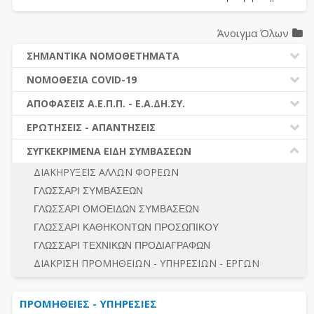
Άνοιγμα Όλων
ΣΗΜΑΝΤΙΚΑ ΝΟΜΟΘΕΤΗΜΑΤΑ
ΔΗΜΟΣΙΕΣ ΣΥΜΒΑΣΕΙΣ (Ν. 4412/2016)
ΝΟΜΟΘΕΣΙΑ COVID-19
ΔΗΜΟΤΙΚΟΣ ΚΩΔΙΚΑΣ (Ν.3463/2006)
ΝΟΜΟΘΕΣΙΑ - ΝΟΜΟΛΟΓΙΑ COVID -19
ΑΠΟΦΑΣΕΙΣ Α.Ε.Π.Π. - Ε.Α.ΔΗ.ΣΥ.
ΚΑΛΛΙΚΡΑΤΗΣ (Ν.3852/2010)
ΕΡΩΤΗΣΕΙΣ - ΑΠΑΝΤΗΣΕΙΣ
ΠΡΟΔΙΚΑΣΤΙΚΗ ΠΡΟΣΦΥΓΗ
ΕΡΩΤΗΣΕΙΣ - ΑΠΑΝΤΗΣΕΙΣ
ΝΟΜΟΘΕΣΙΑ - ΝΟΜΟΛΟΓΙΑ (ΣΥΝΟΛΟ)
ΓΕΝΙΚΟΙ ΚΑΝΟΝΕΣ
Ν. 4782/2021 - ΤΡΟΠΟΠΟΙΗΣΗ 4412/2016
ΣΥΓΚΕΚΡΙΜΕΝΑ ΕΙΔΗ ΣΥΜΒΑΣΕΩΝ
ΠΡΟΕΤΟΙΜΑΣΙΑ – ΔΗΜΟΣΙΟΤΗΤΑ
ΔΙΕΞΑΓΩΓΗ ΔΙΑΔΙΚΑΣΙΑΣ
ΔΙΑΚΗΡΥΞΕΙΣ ΑΛΛΩΝ ΦΟΡΕΩΝ
ΔΙΚΑΙΟΥΜΕΝΟΙ ΣΥΜΜΕΤΟΧΗΣ
ΔΙΑΔΙΚΑΣΙΕΣ ΑΝΑΘΕΣΗΣ
ΓΛΩΣΣΑΡΙ ΣΥΜΒΑΣΕΩΝ
ΠΡΟΣΦΟΡΕΣ – ΔΙΚΑΙΟΛΟΓΗΤΙΚΑ ΣΥΜΜΕΤΟΧΗΣ
ΓΕΝΙΚΟΙ ΚΑΝΟΝΕΣ
ΓΛΩΣΣΑΡΙ ΟΜΟΕΙΔΩΝ ΣΥΜΒΑΣΕΩΝ
ΔΙΕΞΑΓΩΓΗ ΔΙΑΔΙΚΑΣΙΑΣ
ΠΡΟΕΤΟΙΜΑΣΙΑ - ΔΗΜΟΣΙΟΤΗΤΑ
ΓΛΩΣΣΑΡΙ ΚΑΘΗΚΟΝΤΩΝ ΠΡΟΣΩΠΙΚΟΥ
ΕΣΗΔΗΣ – ΚΗΜΔΗΣ
ΛΟΓΟΙ ΑΠΟΚΛΕΙΣΜΟΥ-ΔΙΚΑΙΟΥΜΕΝΟΙ ΣΥΜΜΕΤΟΧΗΣ
ΓΛΩΣΣΑΡΙ ΤΕΧΝΙΚΩΝ ΠΡΟΔΙΑΓΡΑΦΩΝ
ΠΕΡΙΛΗΨΕΙΣ ΑΠΟΦΑΣΕΩΝ Α.Ε.Π.Π. - Ε.Α.ΔΗ.ΣΥ.
ΠΡΟΣΦΟΡΕΣ - ΔΙΚΑΙΟΛΟΓΗΤΙΚΑ ΣΥΜΜΕΤΟΧΗΣ
ΣΥΝΟΛΟ
ΔΙΑΚΡΙΣΗ ΠΡΟΜΗΘΕΙΩΝ - ΥΠΗΡΕΣΙΩΝ - ΕΡΓΩΝ
ΕΝΣΤΑΣΕΙΣ - ΠΡΟΣΦΥΓΕΣ
ΕΚΤΕΛΕΣΗ - ΠΛΗΡΩΜΗ - ΚΡΑΤΗΣΕΙΣ
ΠΡΟΜΗΘΕΙΕΣ - ΥΠΗΡΕΣΙΕΣ
ΕΚΤΕΛΕΣΗ ΕΡΓΩΝ - ΜΕΛΕΤΩΝ