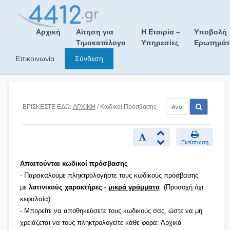
Skip
to
content
Αρχική
Αίτηση για
Η Εταιρία –
Υποβολή
Τιμοκατάλογο
Υπηρεσίες
Ερωτημά
Επικοινωνία
Σύνδεση
ΒΡΙΣΚΕΣΤΕ ΕΔΩ:
ΑΡΧΙΚΗ
/ Κωδικοί Πρόσβασης
Εκτύπωση
Απαιτούνται κωδικοί πρόσβασης
- Παρακαλούμε πληκτρολογήστε τους κωδικούς πρόσβασης
με
λατινικούς χαρακτήρες -
μικρά γράμματα
(Προσοχή όχι
κεφαλαία).
- Μπορείτε να αποθηκεύσετε τους κωδικούς σας, ώστε να μη
χρειάζεται να τους πληκτρολογείτε κάθε φορά: Αρχικά