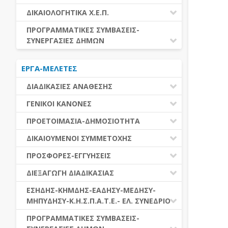
ΕΚΤΕΛΕΣΗ ΥΠΗΡΕΣΙΩΝ
ΕΑΑΔΗΣΥ
ΔΙΚΑΙΟΛΟΓΗΤΙΚΑ Χ.Ε.Π.
ΕΚΤΕΛΕΣΗ ΠΡΟΜΗΘΕΙΩΝ
ΕΑΔΗΣΥ
ΔΙΚΑΙΟΛΟΓΗΤΙΚΑ Χ.Ε.Π.
ΠΡΟΓΡΑΜΜΑΤΙΚΕΣ ΣΥΜΒΑΣΕΙΣ-
ΕΛ.ΣΥΝΕΔΡΙΟ
ΣΥΝΕΡΓΑΣΙΕΣ ΔΗΜΩΝ
ΕΣΗΔΗΣ
ΔΙΑΔΗΜΟΤΙΚΗ ΣΥΝΕΡΓΑΣΙΑ
ΚΗΜΔΗΣ
ΕΡΓΑ-ΜΕΛΕΤΕΣ
ΔΙΕΘΝΕΣ ΚΑΙ ΕΥΡΩΠΑΙΚΟ ΕΠΙΠΕΔΟ
ΜΕΔΗΣΥ-ΜΗΠΥΔΗΣΥ
ΠΡΟΓΡΑΜΜΑΤΙΚΕΣ ΣΥΜΒΑΣΕΙΣ
ΔΙΑΔΙΚΑΣΙΕΣ ΑΝΑΘΕΣΗΣ
ΔΙΑΔΙΚΑΣΙΕΣ ΑΝΑΘΕΣΗΣ
ΓΕΝΙΚΟΙ ΚΑΝΟΝΕΣ
ΣΥΓΚΕΝΤΡΩΤΙΚΕΣ ΔΙΑΔΙΚΑΣΙΕΣ
ΠΕΔΙΟ ΕΦΑΡΜΟΓΗΣ-ΕΝΑΡΞΗ ΙΣΧΥΟΣ
ΠΡΟΕΤΟΙΜΑΣΙΑ-ΔΗΜΟΣΙΟΤΗΤΑ
ΑΝΑΘΕΣΗΣ
ΗΛΕΚΤΡΟΝΙΚΑ ΜΕΣΑ
ΠΙΝΑΚΕΣ ΔΗΜΟΣΝΕΤ
ΓΝΩΜΟΔΟΤΙΚΑ ΟΡΓΑΝΑ-ΕΠΙΤΡΟΠΕΣ
ΔΙΚΑΙΟΥΜΕΝΟΙ ΣΥΜΜΕΤΟΧΗΣ
ΓΕΝΙΚΕΣ ΑΡΧΕΣ ΚΑΙ ΚΑΝΟΝΕΣ
ΠΡΟΕΤΟΙΜΑΣΙΑ
ΔΙΚΑΙΟΥΜΕΝΟΙ ΣΥΜΜΕΤΟΧΗΣ
ΠΡΟΣΦΟΡΕΣ-ΕΓΓΥΗΣΕΙΣ
ΑΞΙΑ ΣΥΜΒΑΣΗΣ
ΕΓΓΡΑΦΑ ΤΗΣ ΣΥΜΒΑΣΗΣ
ΚΡΙΤΗΡΙΑ ΕΠΙΛΟΓΗΣ
ΕΓΓΥΗΣΕΙΣ
ΕΙΔΗ ΣΥΜΒΑΣΕΩΝ
ΔΙΕΞΑΓΩΓΗ ΔΙΑΔΙΚΑΣΙΑΣ
ΔΗΜΟΣΙΕΥΣΕΙΣ
ΛΟΓΟΙ ΑΠΟΚΛΕΙΣΜΟΥ
ΠΡΟΣΦΟΡΕΣ
ΔΙΑΦΟΡΑ
ΑΞΙΟΛΟΓΗΣΗ ΚΑΙ ΑΝΑΘΕΣΗ
ΕΝΑΡΞΗ-ΠΡΟΘΕΣΜΙΕΣ
ΕΣΗΔΗΣ-ΚΗΜΔΗΣ-ΕΑΔΗΣΥ-ΜΕΔΗΣΥ-
ΔΙΚΑΙΟΛΟΓΗΤΙΚΑ ΛΟΓΩΝ
ΜΗΠΥΔΗΣΥ-Κ.Η.Σ.Π.Α.Τ.Ε.- ΕΛ. ΣΥΝΕΔΡΙΟ
ΑΠΟΚΛΕΙΣΜΟΥ & ΚΡΙΤΗΡΙΩΝ
ΑΠΟΤΕΛΕΣΜΑ ΔΙΑΔΙΚΑΣΙΑΣ
ΕΠΙΛΟΓΗΣ
ΠΡΟΣΦΥΓΕΣ-ΕΝΣΤΑΣΕΙΣ
ΕΑΑΔΗΣΥ
ΠΡΟΓΡΑΜΜΑΤΙΚΕΣ ΣΥΜΒΑΣΕΙΣ-
ΕΕΕΣ