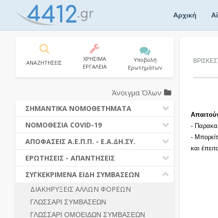
Skip
to
Αρχική
Α
content
ΧΡΗΣΙΜΑ
Υποβολή
ΒΡΙΣΚΕΣ
ΑΝΑΖΗΤΗΣΕΙΣ
ΕΡΓΑΛΕΙΑ
Ερωτημάτων
Άνοιγμα Όλων
ΣΗΜΑΝΤΙΚΑ ΝΟΜΟΘΕΤΗΜΑΤΑ
Απαιτού
ΔΗΜΟΣΙΕΣ ΣΥΜΒΑΣΕΙΣ (Ν. 4412/2016)
ΝΟΜΟΘΕΣΙΑ COVID-19
- Παρακα
ΔΗΜΟΤΙΚΟΣ ΚΩΔΙΚΑΣ (Ν.3463/2006)
- Μπορεί
ΝΟΜΟΘΕΣΙΑ - ΝΟΜΟΛΟΓΙΑ COVID -19
ΑΠΟΦΑΣΕΙΣ Α.Ε.Π.Π. - Ε.Α.ΔΗ.ΣΥ.
ΚΑΛΛΙΚΡΑΤΗΣ (Ν.3852/2010)
και έπει
ΕΡΩΤΗΣΕΙΣ - ΑΠΑΝΤΗΣΕΙΣ
ΠΡΟΔΙΚΑΣΤΙΚΗ ΠΡΟΣΦΥΓΗ
ΕΡΩΤΗΣΕΙΣ - ΑΠΑΝΤΗΣΕΙΣ
ΝΟΜΟΘΕΣΙΑ - ΝΟΜΟΛΟΓΙΑ (ΣΥΝΟΛΟ)
ΓΕΝΙΚΟΙ ΚΑΝΟΝΕΣ
Ν. 4782/2021 - ΤΡΟΠΟΠΟΙΗΣΗ
ΣΥΓΚΕΚΡΙΜΕΝΑ ΕΙΔΗ ΣΥΜΒΑΣΕΩΝ
4412/2016
ΠΡΟΕΤΟΙΜΑΣΙΑ – ΔΗΜΟΣΙΟΤΗΤΑ
ΔΙΑΚΗΡΥΞΕΙΣ ΑΛΛΩΝ ΦΟΡΕΩΝ
ΔΙΕΞΑΓΩΓΗ ΔΙΑΔΙΚΑΣΙΑΣ
ΔΙΚΑΙΟΥΜΕΝΟΙ ΣΥΜΜΕΤΟΧΗΣ
ΓΛΩΣΣΑΡΙ ΣΥΜΒΑΣΕΩΝ
ΔΙΑΔΙΚΑΣΙΕΣ ΑΝΑΘΕΣΗΣ
ΠΡΟΣΦΟΡΕΣ – ΔΙΚΑΙΟΛΟΓΗΤΙΚΑ
ΣΥΜΜΕΤΟΧΗΣ
ΓΛΩΣΣΑΡΙ ΟΜΟΕΙΔΩΝ ΣΥΜΒΑΣΕΩΝ
ΓΕΝΙΚΟΙ ΚΑΝΟΝΕΣ