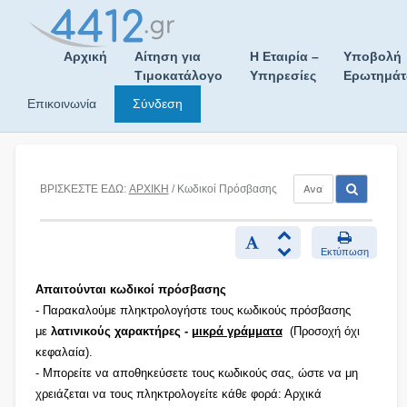
Skip
to
content
Αρχική
Αίτηση για
Η Εταιρία –
Υποβολή
Τιμοκατάλογο
Υπηρεσίες
Ερωτημά
Επικοινωνία
Σύνδεση
ΒΡΙΣΚΕΣΤΕ ΕΔΩ:
ΑΡΧΙΚΗ
/ Κωδικοί Πρόσβασης
Εκτύπωση
Απαιτούνται κωδικοί πρόσβασης
- Παρακαλούμε πληκτρολογήστε τους κωδικούς πρόσβασης
με
λατινικούς χαρακτήρες -
μικρά γράμματα
(Προσοχή όχι
κεφαλαία).
- Μπορείτε να αποθηκεύσετε τους κωδικούς σας, ώστε να μη
χρειάζεται να τους πληκτρολογείτε κάθε φορά: Αρχικά