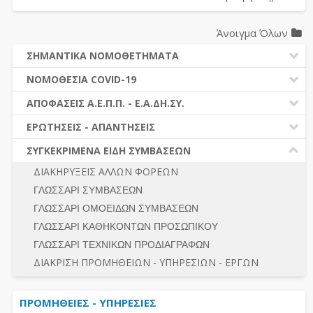
Άνοιγμα Όλων
ΣΗΜΑΝΤΙΚΑ ΝΟΜΟΘΕΤΗΜΑΤΑ
ΔΗΜΟΣΙΕΣ ΣΥΜΒΑΣΕΙΣ (Ν. 4412/2016)
ΝΟΜΟΘΕΣΙΑ COVID-19
ΔΗΜΟΤΙΚΟΣ ΚΩΔΙΚΑΣ (Ν.3463/2006)
ΝΟΜΟΘΕΣΙΑ - ΝΟΜΟΛΟΓΙΑ COVID -19
ΑΠΟΦΑΣΕΙΣ Α.Ε.Π.Π. - Ε.Α.ΔΗ.ΣΥ.
ΚΑΛΛΙΚΡΑΤΗΣ (Ν.3852/2010)
ΕΡΩΤΗΣΕΙΣ - ΑΠΑΝΤΗΣΕΙΣ
ΠΡΟΔΙΚΑΣΤΙΚΗ ΠΡΟΣΦΥΓΗ
ΕΡΩΤΗΣΕΙΣ - ΑΠΑΝΤΗΣΕΙΣ
ΝΟΜΟΘΕΣΙΑ - ΝΟΜΟΛΟΓΙΑ (ΣΥΝΟΛΟ)
ΓΕΝΙΚΟΙ ΚΑΝΟΝΕΣ
Ν. 4782/2021 - ΤΡΟΠΟΠΟΙΗΣΗ 4412/2016
ΣΥΓΚΕΚΡΙΜΕΝΑ ΕΙΔΗ ΣΥΜΒΑΣΕΩΝ
ΠΡΟΕΤΟΙΜΑΣΙΑ – ΔΗΜΟΣΙΟΤΗΤΑ
ΔΙΕΞΑΓΩΓΗ ΔΙΑΔΙΚΑΣΙΑΣ
ΔΙΑΚΗΡΥΞΕΙΣ ΑΛΛΩΝ ΦΟΡΕΩΝ
ΔΙΚΑΙΟΥΜΕΝΟΙ ΣΥΜΜΕΤΟΧΗΣ
ΔΙΑΔΙΚΑΣΙΕΣ ΑΝΑΘΕΣΗΣ
ΓΛΩΣΣΑΡΙ ΣΥΜΒΑΣΕΩΝ
ΠΡΟΣΦΟΡΕΣ – ΔΙΚΑΙΟΛΟΓΗΤΙΚΑ ΣΥΜΜΕΤΟΧΗΣ
ΓΕΝΙΚΟΙ ΚΑΝΟΝΕΣ
ΓΛΩΣΣΑΡΙ ΟΜΟΕΙΔΩΝ ΣΥΜΒΑΣΕΩΝ
ΔΙΕΞΑΓΩΓΗ ΔΙΑΔΙΚΑΣΙΑΣ
ΠΡΟΕΤΟΙΜΑΣΙΑ - ΔΗΜΟΣΙΟΤΗΤΑ
ΓΛΩΣΣΑΡΙ ΚΑΘΗΚΟΝΤΩΝ ΠΡΟΣΩΠΙΚΟΥ
ΕΣΗΔΗΣ – ΚΗΜΔΗΣ
ΛΟΓΟΙ ΑΠΟΚΛΕΙΣΜΟΥ-ΔΙΚΑΙΟΥΜΕΝΟΙ ΣΥΜΜΕΤΟΧΗΣ
ΓΛΩΣΣΑΡΙ ΤΕΧΝΙΚΩΝ ΠΡΟΔΙΑΓΡΑΦΩΝ
ΠΕΡΙΛΗΨΕΙΣ ΑΠΟΦΑΣΕΩΝ Α.Ε.Π.Π. - Ε.Α.ΔΗ.ΣΥ.
ΠΡΟΣΦΟΡΕΣ - ΔΙΚΑΙΟΛΟΓΗΤΙΚΑ ΣΥΜΜΕΤΟΧΗΣ
ΣΥΝΟΛΟ
ΔΙΑΚΡΙΣΗ ΠΡΟΜΗΘΕΙΩΝ - ΥΠΗΡΕΣΙΩΝ - ΕΡΓΩΝ
ΕΝΣΤΑΣΕΙΣ - ΠΡΟΣΦΥΓΕΣ
ΕΚΤΕΛΕΣΗ - ΠΛΗΡΩΜΗ - ΚΡΑΤΗΣΕΙΣ
ΠΡΟΜΗΘΕΙΕΣ - ΥΠΗΡΕΣΙΕΣ
ΕΚΤΕΛΕΣΗ ΕΡΓΩΝ - ΜΕΛΕΤΩΝ